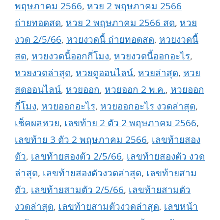
พฤษภาคม 2566
,
หวย 2 พฤษภาคม 2566
ถ่ายทอดสด
,
หวย 2 พฤษภาคม 2566 สด
,
หวย
งวด 2/5/66
,
หวยงวดนี้ ถ่ายทอดสด
,
หวยงวดนี้
สด
,
หวยงวดนี้ออกกี่โมง
,
หวยงวดนี้ออกอะไร
,
หวยงวดล่าสุด
,
หวยดูออนไลน์
,
หวยล่าสุด
,
หวย
สดออนไลน์
,
หวยออก
,
หวยออก 2 พ.ค.
,
หวยออก
กี่โมง
,
หวยออกอะไร
,
หวยออกอะไร งวดล่าสุด
,
เช็คผลหวย
,
เลขท้าย 2 ตัว 2 พฤษภาคม 2566
,
เลขท้าย 3 ตัว 2 พฤษภาคม 2566
,
เลขท้ายสอง
ตัว
,
เลขท้ายสองตัว 2/5/66
,
เลขท้ายสองตัว งวด
ล่าสุด
,
เลขท้ายสองตัวงวดล่าสุด
,
เลขท้ายสาม
ตัว
,
เลขท้ายสามตัว 2/5/66
,
เลขท้ายสามตัว
งวดล่าสุด
,
เลขท้ายสามตัวงวดล่าสุด
,
เลขหน้า