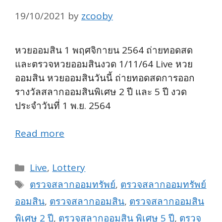
19/10/2021
by
zcooby
หวยออมสิน 1 พฤศจิกายน 2564 ถ่ายทอดสด
และตรวจหวยออมสินงวด 1/11/64 Live หวย
ออมสิน หวยออมสินวันนี้ ถ่ายทอดสดการออก
รางวัลสลากออมสินพิเศษ 2 ปี และ 5 ปี งวด
ประจำวันที่ 1 พ.ย. 2564
Read more
Categories
Live
,
Lottery
Tags
ตรวจสลากออมทรัพย์
,
ตรวจสลากออมทรัพย์
ออมสิน
,
ตรวจสลากออมสิน
,
ตรวจสลากออมสิน
พิเศษ 2 ปี
,
ตรวจสลากออมสิน พิเศษ 5 ปี
,
ตรวจ