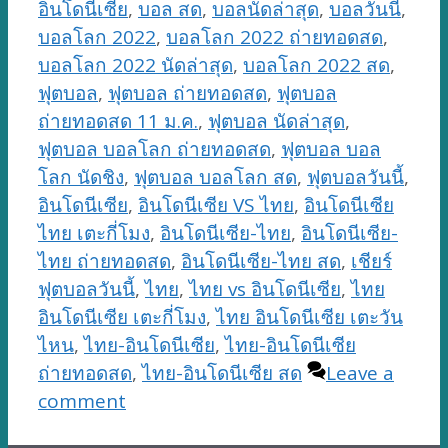
อินโดนีเซีย
,
บอล สด
,
บอลนัดล่าสุด
,
บอลวันนี้
,
บอลโลก 2022
,
บอลโลก 2022 ถ่ายทอดสด
,
บอลโลก 2022 นัดล่าสุด
,
บอลโลก 2022 สด
,
ฟุตบอล
,
ฟุตบอล ถ่ายทอดสด
,
ฟุตบอล
ถ่ายทอดสด 11 ม.ค.
,
ฟุตบอล นัดล่าสุด
,
ฟุตบอล บอลโลก ถ่ายทอดสด
,
ฟุตบอล บอล
โลก นัดชิง
,
ฟุตบอล บอลโลก สด
,
ฟุตบอลวันนี้
,
อินโดนีเซีย
,
อินโดนีเซีย VS ไทย
,
อินโดนีเซีย
ไทย เตะกี่โมง
,
อินโดนีเซีย-ไทย
,
อินโดนีเซีย-
ไทย ถ่ายทอดสด
,
อินโดนีเซีย-ไทย สด
,
เชียร์
ฟุตบอลวันนี้
,
ไทย
,
ไทย vs อินโดนีเซีย
,
ไทย
อินโดนีเซีย เตะกี่โมง
,
ไทย อินโดนีเซีย เตะวัน
ไหน
,
ไทย-อินโดนีเซีย
,
ไทย-อินโดนีเซีย
ถ่ายทอดสด
,
ไทย-อินโดนีเซีย สด
Leave a
comment