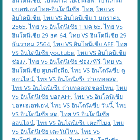
อินโดนีเซีย
,
โปรแกรม เอเอฟเอฟ
,
โปรแกรม
เอเอฟเอฟ ไทย-อินโดนีเซีย
,
ไทย
,
ไทย vs
อินโดนีเซีย
,
ไทย VS อินโดนีเซีย 1 มกราคม
2565
,
ไทย VS อินโดนีเซีย 1 มค 65
,
ไทย VS
อินโดนีเซีย 29 ธค 64
,
ไทย VS อินโดนีเซีย 29
ธันวาคม 2564
,
ไทย VS อินโดนีเซีย AFF
,
ไทย
VS อินโดนีเซีย youtube
,
ไทย VS อินโดนีเซีย
ช่อง7
,
ไทย VS อินโดนีเซีย ช่อง7ทีวี
,
ไทย VS
อินโดนีเซีย ดูบนมือถือ
,
ไทย VS อินโดนีเซีย ดู
ออนไลน์
,
ไทย VS อินโดนีเซีย ถ่ายทอดสด
,
ไทย VS อินโดนีเซีย ถ่ายทอดสดช่องไหน
,
ไทย
VS อินโดนีเซีย บอลAFF
,
ไทย VS อินโดนีเซีย
บอลเอเอฟเอฟ
,
ไทย VS อินโดนีเซีย วันนี้
,
ไทย
VS อินโดนีเซีย สด
,
ไทย VS อินโดนีเซีย
ออนไลน์
,
ไทย VS อินโดนีเซีย เตะกี่โมง
,
ไทย
VS อินโดนีเซีย เตะวันไหน
,
ไทย VS