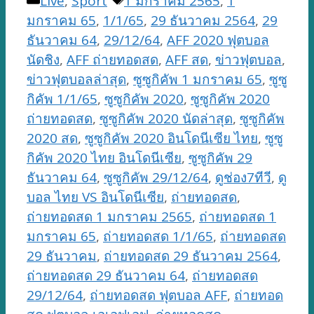
Categories
Tags
Live
,
Sport
1 มกราคม 2565
,
1
มกราคม 65
,
1/1/65
,
29 ธันวาคม 2564
,
29
ธันวาคม 64
,
29/12/64
,
AFF 2020 ฟุตบอล
นัดชิง
,
AFF ถ่ายทอดสด
,
AFF สด
,
ข่าวฟุตบอล
,
ข่าวฟุตบอลล่าสุด
,
ซูซูกิคัพ 1 มกราคม 65
,
ซูซู
กิคัพ 1/1/65
,
ซูซูกิคัพ 2020
,
ซูซูกิคัพ 2020
ถ่ายทอดสด
,
ซูซูกิคัพ 2020 นัดล่าสุด
,
ซูซูกิคัพ
2020 สด
,
ซูซูกิคัพ 2020 อินโดนีเซีย ไทย
,
ซูซู
กิคัพ 2020 ไทย อินโดนีเซีย
,
ซูซูกิคัพ 29
ธันวาคม 64
,
ซูซูกิคัพ 29/12/64
,
ดูช่อง7ทีวี
,
ดู
บอล ไทย VS อินโดนีเซีย
,
ถ่ายทอดสด
,
ถ่ายทอดสด 1 มกราคม 2565
,
ถ่ายทอดสด 1
มกราคม 65
,
ถ่ายทอดสด 1/1/65
,
ถ่ายทอดสด
29 ธันวาคม
,
ถ่ายทอดสด 29 ธันวาคม 2564
,
ถ่ายทอดสด 29 ธันวาคม 64
,
ถ่ายทอดสด
29/12/64
,
ถ่ายทอดสด ฟุตบอล AFF
,
ถ่ายทอด