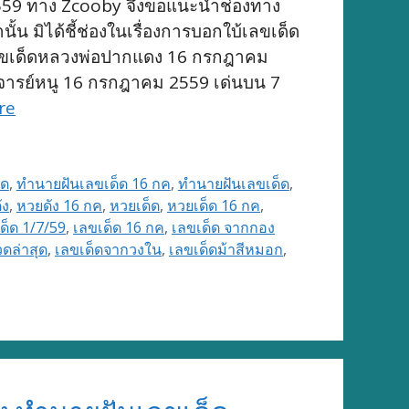
 2559 ทาง Zcooby จึงขอแนะนำช่องทาง
้น มิได้ชี้ช่องในเรื่องการบอกใบ้เลขเด็ด
) เลขเด็ดหลวงพ่อปากแดง 16 กรกฎาคม
จารย์หนู 16 กรกฎาคม 2559 เด่นบน 7
re
ุด
,
ทำนายฝันเลขเด็ด 16 กค
,
ทํานายฝันเลขเด็ด
,
ัง
,
หวยดัง 16 กค
,
หวยเด็ด
,
หวยเด็ด 16 กค
,
ด็ด 1/7/59
,
เลขเด็ด 16 กค
,
เลขเด็ด จากกอง
ดล่าสุด
,
เลขเด็ดจากวงใน
,
เลขเด็ดม้าสีหมอก
,