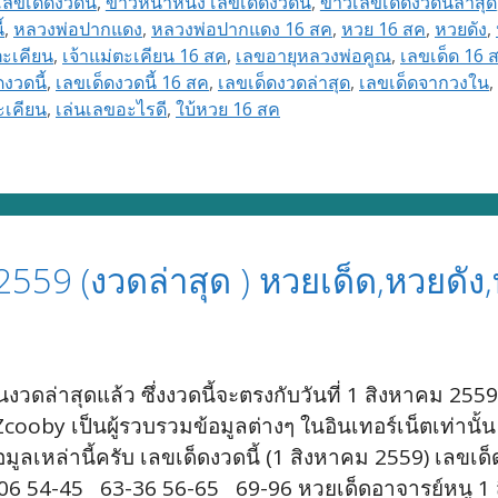
ลขเด็ดงวดนี้
,
ข่าวหน้าหนึ่ง เลขเด็ดงวดนี้
,
ข่าวเลขเด็ดงวดนี้ล่าสุด
้
,
หลวงพ่อปากแดง
,
หลวงพ่อปากแดง 16 สค
,
หวย 16 สค
,
หวยดัง
,
ตะเคียน
,
เจ้าแม่ตะเคียน 16 สค
,
เลขอายุหลวงพ่อคูณ
,
เลขเด็ด 16 
งวดนี้
,
เลขเด็ดงวดนี้ 16 สค
,
เลขเด็ดงวดล่าสุด
,
เลขเด็ดจากวงใน
,
ะเคียน
,
เล่นเลขอะไรดี
,
ใบ้หวย 16 สค
2559 (งวดล่าสุด ) หวยเด็ด,หวยดัง
งวดล่าสุดแล้ว ซึ่งงวดนี้จะตรงกับวันที่ 1 สิงหาคม 2
by เป็นผู้รวบรวมข้อมูลต่างๆ ในอินเทอร์เน็ตเท่านั้น มิ
ูลเหล่านี้ครับ เลขเด็ดงวดนี้ (1 สิงหาคม 2559) เลข
06 54-45 63-36 56-65 69-96 หวยเด็ดอาจารย์หนู 1