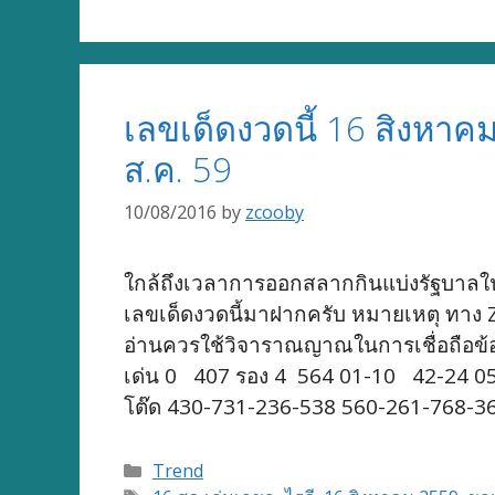
เลขเด็ดงวดนี้ 16 สิงหาคม
ส.ค. 59
10/08/2016
by
zcooby
ใกล้ถึงเวลาการออกสลากกินแบ่งรัฐบาลใน
เลขเด็ดงวดนี้มาฝากครับ หมายเหตุ ทาง Zcoo
อ่านควรใช้วิจาราณญาณในการเชื่อถือข้อม
เด่น 0 407 รอง 4 564 01-10 42-24 05
โต๊ด 430-731-236-538 560-261-768-36
Categories
Trend