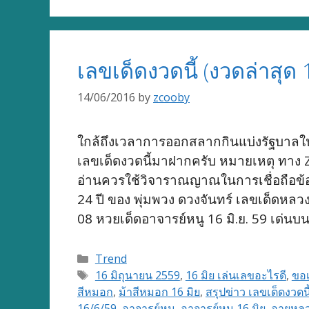
เลขเด็ดงวดนี้ (งวดล่าสุด
14/06/2016
by
zcooby
ใกล้ถึงเวลาการออกสลากกินแบ่งรัฐบาลในง
เลขเด็ดงวดนี้มาฝากครับ หมายเหตุ ทาง Zcoo
อ่านควรใช้วิจาราณญาณในการเชื่อถือข้อมู
24 ปี ของ พุ่มพวง ดวงจันทร์ เลขเด็ดหล
08 หวยเด็ดอาจารย์หนู 16 มิ.ย. 59 เด่น
Categories
Trend
Tags
16 มิถุนายน 2559
,
16 มิย เล่นเลขอะไรดี
,
ขอเ
สีหมอก
,
ม้าสีหมอก 16 มิย
,
สรุปข่าว เลขเด็ดงวดนี
16/6/59
,
อาจารย์หนู
,
อาจารย์หนู 16 มิย
,
อายุหล