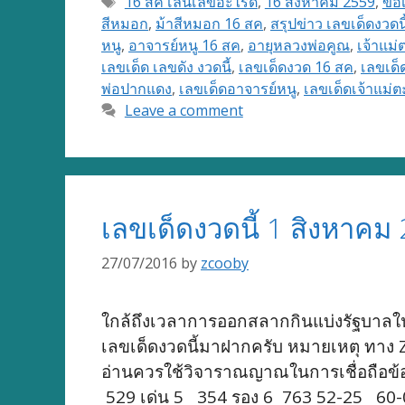
Tags
16 สค เล่นเลขอะไรดี
,
16 สิงหาคม 2559
,
ขอเ
สีหมอก
,
ม้าสีหมอก 16 สค
,
สรุปข่าว เลขเด็ดงวดนี
หนู
,
อาจารย์หนู 16 สค
,
อายุหลวงพ่อคูณ
,
เจ้าแม่
เลขเด็ด เลขดัง งวดนี้
,
เลขเด็ดงวด 16 สค
,
เลขเด็ด
พ่อปากแดง
,
เลขเด็ดอาจารย์หนู
,
เลขเด็ดเจ้าแม่ต
Leave a comment
เลขเด็ดงวดนี้ 1 สิงหาคม 
27/07/2016
by
zcooby
ใกล้ถึงเวลาการออกสลากกินแบ่งรัฐบาลใน
เลขเด็ดงวดนี้มาฝากครับ หมายเหตุ ทาง Zcoo
อ่านควรใช้วิจาราณญาณในการเชื่อถือข้อม
529 เด่น 5 354 รอง 6 763 52-25 60-