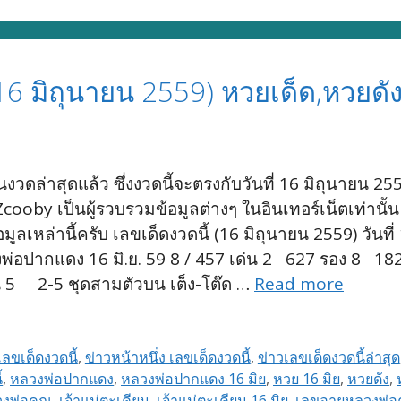
 16 มิถุนายน 2559) หวยเด็ด,หวยดั
วดล่าสุดแล้ว ซึ่งงวดนี้จะตรงกับวันที่ 16 มิถุนายน
by เป็นผู้รวบรวมข้อมูลต่างๆ ในอินเทอร์เน็ตเท่านั้น มิ
ลเหล่านี้ครับ เลขเด็ดงวดนี้ (16 มิถุนายน 2559) วันท
วงพ่อปากแดง 16 มิ.ย. 59 8 / 457 เด่น 2 627 รอง 8 
บน 5 2-5 ชุดสามตัวบน เต็ง-โต๊ด …
Read more
ลขเด็ดงวดนี้
,
ข่าวหน้าหนึ่ง เลขเด็ดงวดนี้
,
ข่าวเลขเด็ดงวดนี้ล่าสุด
้
,
หลวงพ่อปากแดง
,
หลวงพ่อปากแดง 16 มิย
,
หวย 16 มิย
,
หวยดัง
,
วงพ่อคูณ
,
เจ้าแม่ตะเคียน
,
เจ้าแม่ตะเคียน 16 มิย
,
เลขอายุหลวงพ่อ