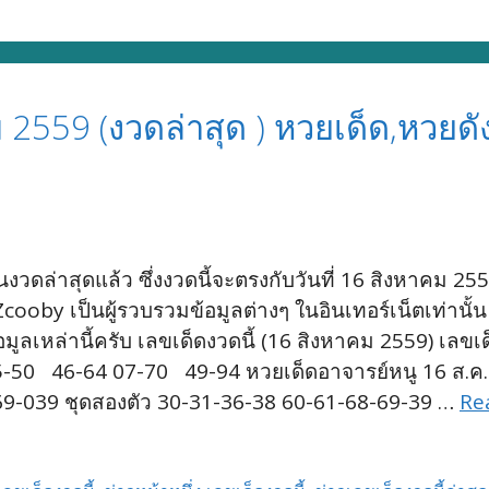
 2559 (งวดล่าสุด ) หวยเด็ด,หวยดั
งวดล่าสุดแล้ว ซึ่งงวดนี้จะตรงกับวันที่ 16 สิงหาคม 
by เป็นผู้รวบรวมข้อมูลต่างๆ ในอินเทอร์เน็ตเท่านั้น มิ
ูลเหล่านี้ครับ เลขเด็ดงวดนี้ (16 สิงหาคม 2559) เลข
-50 46-64 07-70 49-94 หวยเด็ดอาจารย์หนู 16 ส.ค.
9-039 ชุดสองตัว 30-31-36-38 60-61-68-69-39 …
Re