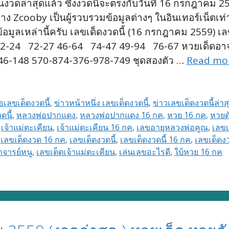
งวดล่าสุดแล้ว ซึ่งงวดนี้จะตรงกับวันที่ 16 กรกฎาคม
Zcooby เป็นผู้รวบรวมข้อมูลต่างๆ ในอินเทอร์เน็ตเท่านั
ข้อมูลเหล่านี้ครับ เลขเด็ดงวดนี้ (16 กรกฎาคม 2559
42-24 72-27 46-64 74-47 49-94 76-67 หวยเด็ดอา
-546-148 570-874-376-978-749 ชุดสองตัว …
Read mo
อเลขเด็ดงวดนี้
,
ข่าวหน้าหนึ่ง เลขเด็ดงวดนี้
,
ข่าวเลขเด็ดงวดนี้ล่าส
ดนี้
,
หลวงพ่อปากแดง
,
หลวงพ่อปากแดง 16 กค
,
หวย 16 กค
,
หวยด
,
เจ้าแม่ตะเคียน
,
เจ้าแม่ตะเคียน 16 กค
,
เลขอายุหลวงพ่อคูณ
,
เลขเ
,
เลขเด็ดงวด 16 กค
,
เลขเด็ดงวดนี้
,
เลขเด็ดงวดนี้ 16 กค
,
เลขเด็ดงว
าจารย์หนู
,
เลขเด็ดเจ้าแม่ตะเคียน
,
เล่นเลขอะไรดี
,
ใบ้หวย 16 กค