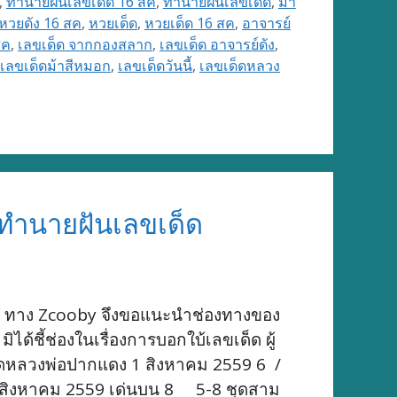
,
ทำนายฝันเลขเด็ด 16 สค
,
ทํานายฝันเลขเด็ด
,
ม้า
หวยดัง 16 สค
,
หวยเด็ด
,
หวยเด็ด 16 สค
,
อาจารย์
สค
,
เลขเด็ด จากกองสลาก
,
เลขเด็ด อาจารย์ดัง
,
เลขเด็ดม้าสีหมอก
,
เลขเด็ดวันนี้
,
เลขเด็ดหลวง
,ทํานายฝันเลขเด็ด
559 ทาง Zcooby จึงขอแนะนำช่องทางของ
ได้ชี้ช่องในเรื่องการบอกใบ้เลขเด็ด ผู้
เด็ดหลวงพ่อปากแดง 1 สิงหาคม 2559 6 /
 สิงหาคม 2559 เด่นบน 8 5-8 ชุดสาม