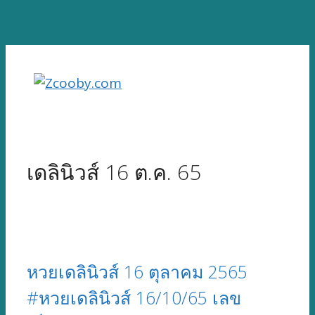
Skip
to
content
เดลินิวส์ 16 ต.ค. 65
หวยเดลินิวส์ 16 ตุลาคม 2565
#หวยเดลินิวส์ 16/10/65 เลข