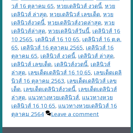
วส์ 16 ตุลาคม 65
,
หวยเดลินิวส์ งวดนี้
,
หวย
เดลินิวส์ ล่าสุด
,
หวยเดลินิวส์ เลขเด็ด
,
หวย
เดลินิวส์งวดนี้
,
หวยเดลินิวส์งวดล่าสุด
,
หวย
เดลินิวส์ล่าสุด
,
หวยเดลินิวส์วันนี้
,
เดลินิวส์ 16
10 2565
,
เดลินิวส์ 16 10 65
,
เดลินิวส์ 16 ต.ค.
65
,
เดลินิวส์ 16 ตุลาคม 2565
,
เดลินิวส์ 16
ตุลาคม 65
,
เดลินิวส์ งวดนี้
,
เดลินิวส์ ล่าสุด
,
เดลินิวส์ เลขเด็ด
,
เดลินิวส์งวดนี้
,
เดลินิวส์
ล่าสุด
,
เลขเด็ดเดลินิวส์ 16 10 65
,
เลขเด็ดเดลิ
นิวส์ 16 ตุลาคม 2563
,
เลขเด็ดเดลินิวส์ เลข
เด็ด
,
เลขเด็ดเดลินิวส์งวดนี้
,
เลขเด็ดเดลินิวส์
ล่าสุด
,
แนวทางหวยเดลินิวส์
,
แนวทางหวย
เดลินิวส์ 16 10 65
,
แนวทางหวยเดลินิวส์ 16
ตุลาคม 2564
Leave a comment