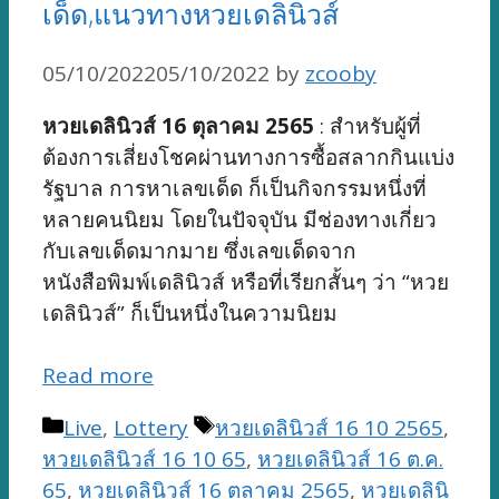
เด็ด,แนวทางหวยเดลินิวส์
05/10/2022
05/10/2022
by
zcooby
หวยเดลินิวส์ 16 ตุลาคม 2565
: สำหรับผู้ที่
ต้องการเสี่ยงโชคผ่านทางการซื้อสลากกินแบ่ง
รัฐบาล การหาเลขเด็ด ก็เป็นกิจกรรมหนึ่งที่
หลายคนนิยม โดยในปัจจุบัน มีช่องทางเกี่ยว
กับเลขเด็ดมากมาย ซึ่งเลขเด็ดจาก
หนังสือพิมพ์เดลินิวส์ หรือที่เรียกสั้นๆ ว่า “หวย
เดลินิวส์” ก็เป็นหนึ่งในความนิยม
Read more
Categories
Tags
Live
,
Lottery
หวยเดลินิวส์ 16 10 2565
,
หวยเดลินิวส์ 16 10 65
,
หวยเดลินิวส์ 16 ต.ค.
65
,
หวยเดลินิวส์ 16 ตุลาคม 2565
,
หวยเดลินิ