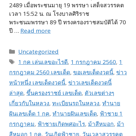
2489 เมื่อพระชนมายุ 19 พรรษา เสด็จสวรรคต
เวลา 15:52 น. ณ โรงบาลศิริราช
พระชนมพรรษา 89 ปี ทรงครองราชสมบัติได้ 70
ปี …
Read more
Categories
Uncategorized
Tags
1 กค เล่นเลขอะไรดี
,
1 กรกฎาคม 2560
,
1
กรกฎาคม 2560 เลขเด็ด
,
ขอเลขเด็ดงวดนี้
,
ข่าว
หน้าหนึ่ง เลขเด็ดงวดนี้
,
ข่าวเลขเด็ดงวดนี้
ล่าสุด
,
ขึ้นครองราชย์ เลขเด็ด
,
ตัวเลขต่างๆ
เกี่ยวกับในหลวง
,
ทะเบียนรถในหลวง
,
ทำนาย
ฝันเลขเด็ด 1 กค
,
ทํานายฝันเลขเด็ด
,
ฟ้าชาย 1
กรกฎาคม
,
ฟ้าชายเกิดพศอะไร
,
ม้าสีหมอก
,
ม้า
สีหมอก 1 กค
,
วันเกิดฟ้าชาย
,
วันเวลาสวรรคต