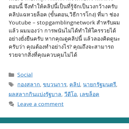
ตอนนี้ จึงทำให้คลิปนี้เป็นที่รู้จักเป็นวงกว้างครับ
คลิปแฉหวยล็อค (ขั้นตอน,วิธีการโกง) ที่มา ช่อง
Youtube – stopgamblingnetwork สำหรับผม
แล้ว ผมมองว่า การพนันไม่ได้ทำให้ใครรวยได้
อย่างยั่งยืนครับ หากคุณดูคลิปนี้ แล้วลองคิดดูนะ
ครับว่า คุณต้องทำอย่างไร? คุณถึงจะสามารถ
รวยจากสิ่งที่คุณควบคุมไม่ได้
Categories
Social
Tags
กองสลาก
,
ขบวนการ
,
คลิป
,
นายกรัฐมนตรี
,
ผลสลากกินแบ่งรัฐบาล
,
วีดีโอ
,
เลขล็อค
Leave a comment