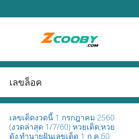
Skip
to
content
เลขล็อค
เลขเด็ดงวดนี้ 1 กรกฎาคม 2560
(งวดล่าสุด 1/7/60) หวยเด็ด,หวย
ดัง,ทํานายฝันเลขเด็ด 1 ก.ค.60