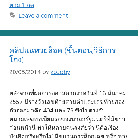
หวย 1 กค
Leave a comment
คลิปแฉหวยล็อค (ขั้นตอน,วิธีการ
โกง)
20/03/2014
by
zcooby
หลังจากที่ผลการออกสลากงวดวันที่ 16 มีนาคม
2557 มีรางวัลเลขท้ายสามตัวและเลขท้ายสอง
ตัวออกมาคือ 404 และ 79 ซึ่งไปตรงกับ
หมายเลขทะเบียนรถของนายกรัฐมนตรีที่มีข่าว
ก่อนหน้านี้ ทำให้หลายคนสงสัยว่า นี่คือเรื่อง
บังเอิญจริงหรือไม่ มีขบวนการล็อกเลข หรือ หวย