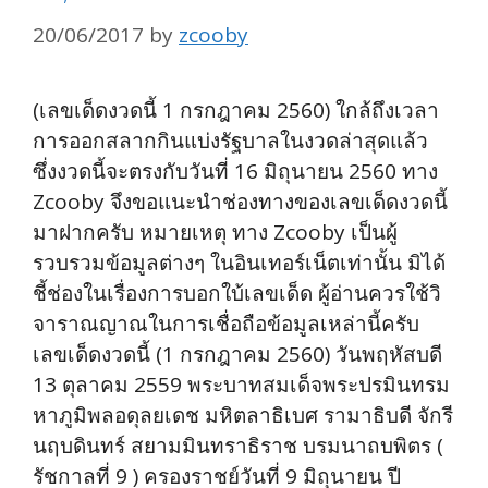
20/06/2017
by
zcooby
(เลขเด็ดงวดนี้ 1 กรกฎาคม 2560) ใกล้ถึงเวลา
การออกสลากกินแบ่งรัฐบาลในงวดล่าสุดแล้ว
ซึ่งงวดนี้จะตรงกับวันที่ 16 มิถุนายน 2560 ทาง
Zcooby จึงขอแนะนำช่องทางของเลขเด็ดงวดนี้
มาฝากครับ หมายเหตุ ทาง Zcooby เป็นผู้
รวบรวมข้อมูลต่างๆ ในอินเทอร์เน็ตเท่านั้น มิได้
ชี้ช่องในเรื่องการบอกใบ้เลขเด็ด ผู้อ่านควรใช้วิ
จาราณญาณในการเชื่อถือข้อมูลเหล่านี้ครับ
เลขเด็ดงวดนี้ (1 กรกฎาคม 2560) วันพฤหัสบดี
13 ตุลาคม 2559 พระบาทสมเด็จพระปรมินทรม
หาภูมิพลอดุลยเดช มหิตลาธิเบศ รามาธิบดี จักรี
นฤบดินทร์ สยามมินทราธิราช บรมนาถบพิตร (
รัชกาลที่ 9 ) ครองราชย์วันที่ 9 มิถุนายน ปี