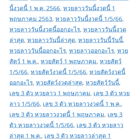
นี้งวดนี้ 1 พ.ค. 2566
,
หวยลาววันนี้งวดนี้ 1
พฤษภาคม 2563
,
หวยลาววันนี้งวดนี้ 1/5/66
,
หวยลาววันนี้งวดนี้ออกอะไร
,
หวยลาววันนี้งวด
ล่าสุด
,
หวยลาววันนี้ล่าสุด
,
หวยลาววันนี้วันนี้
,
หวยลาววันนี้ออกอะไร
,
หวยลาวออกอะไร
,
หวย
สัตว์ 1 พ.ค.
,
หวยสัตว์ 1 พฤษภาคม
,
หวยสัตว์
1/5/66
,
หวยสัตว์งวดนี้ 1/5/66
,
หวยสัตว์งวดนี้
ออกอะไร
,
หวยสัตว์งวดล่าสุด
,
หวยสัตว์วันนี้
,
เลข 3 ตัว หวยลาว 1 พฤษภาคม
,
เลข 3 ตัว หวย
ลาว 1/5/66
,
เลข 3 ตัว หวยลาวงวดนี้ 1 พ.ค.
,
เลข 3 ตัว หวยลาวงวดนี้ 1 พฤษภาคม
,
เลข 3
ตัว หวยลาวงวดนี้ 1/5/66
,
เลข 3 ตัว หวยลาว
ล่าสุด 1 พ.ค.
,
เลข 3 ตัว หวยลาวล่าสุด 1