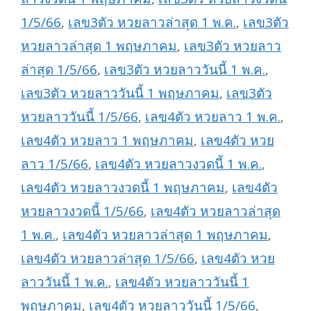
1/5/66
,
เลข3ตัว หวยลาวล่าสุด 1 พ.ค.
,
เลข3ตัว
หวยลาวล่าสุด 1 พฤษภาคม
,
เลข3ตัว หวยลาว
ล่าสุด 1/5/66
,
เลข3ตัว หวยลาววันนี้ 1 พ.ค.
,
เลข3ตัว หวยลาววันนี้ 1 พฤษภาคม
,
เลข3ตัว
หวยลาววันนี้ 1/5/66
,
เลข4ตัว หวยลาว 1 พ.ค.
,
เลข4ตัว หวยลาว 1 พฤษภาคม
,
เลข4ตัว หวย
ลาว 1/5/66
,
เลข4ตัว หวยลาวงวดนี้ 1 พ.ค.
,
เลข4ตัว หวยลาวงวดนี้ 1 พฤษภาคม
,
เลข4ตัว
หวยลาวงวดนี้ 1/5/66
,
เลข4ตัว หวยลาวล่าสุด
1 พ.ค.
,
เลข4ตัว หวยลาวล่าสุด 1 พฤษภาคม
,
เลข4ตัว หวยลาวล่าสุด 1/5/66
,
เลข4ตัว หวย
ลาววันนี้ 1 พ.ค.
,
เลข4ตัว หวยลาววันนี้ 1
พฤษภาคม
,
เลข4ตัว หวยลาววันนี้ 1/5/66
,