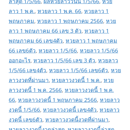
ล่าสุด 1/5/66
,
ผลหวยลาววันนี้ 1/5/66
,
หวย
ลาว 1 พ.ค.
,
หวยลาว 1 พ.ค. 66
,
หวยลาว 1
พฤษภาคม
,
หวยลาว 1 พฤษภาคม 2566
,
หวย
ลาว 1 พฤษภาคม 66 เลข 3 ตัว
,
หวยลาว 1
พฤษภาคม 66 เลข4ตัว
,
หวยลาว 1 พฤษภาคม
66 เลข6ตัว
,
หวยลาว 1/5/66
,
หวยลาว 1/5/66
ออกอะไร
,
หวยลาว 1/5/66 เลข 3 ตัว
,
หวยลาว
1/5/66 เลข4ตัว
,
หวยลาว 1/5/66 เลข6ตัว
,
หวย
ลาวงวดที่ผ่านมา
,
หวยลาวงวดนี้ 1 พ.ค.
,
หวย
ลาวงวดนี้ 1 พ.ค. 2566
,
หวยลาวงวดนี้ 1 พ.ค.
66
,
หวยลาวงวดนี้ 1 พฤษภาคม 2566
,
หวยลาว
งวดนี้ 1/5/66
,
หวยลาวงวดนี้ เลข4ตัว
,
หวยลาว
งวดนี้ เลข6ตัว
,
หวยลาวงวดนี้งวดที่ผ่านมา
,
หวยลาวงวดนี้งวดล่าสุด
,
หวยลาวงวดนี้ล่าสุด
,