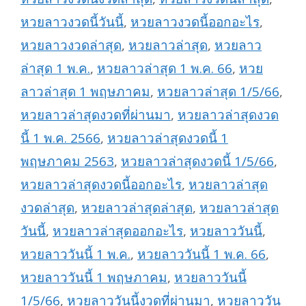
หวยลาวงวดนี้วันนี้
,
หวยลาวงวดนี้ออกอะไร
,
หวยลาวงวดล่าสุด
,
หวยลาวล่าสุด
,
หวยลาว
ล่าสุด 1 พ.ค.
,
หวยลาวล่าสุด 1 พ.ค. 66
,
หวย
ลาวล่าสุด 1 พฤษภาคม
,
หวยลาวล่าสุด 1/5/66
,
หวยลาวล่าสุดงวดที่ผ่านมา
,
หวยลาวล่าสุดงวด
นี้ 1 พ.ค. 2566
,
หวยลาวล่าสุดงวดนี้ 1
พฤษภาคม 2563
,
หวยลาวล่าสุดงวดนี้ 1/5/66
,
หวยลาวล่าสุดงวดนี้ออกอะไร
,
หวยลาวล่าสุด
งวดล่าสุด
,
หวยลาวล่าสุดล่าสุด
,
หวยลาวล่าสุด
วันนี้
,
หวยลาวล่าสุดออกอะไร
,
หวยลาววันนี้
,
หวยลาววันนี้ 1 พ.ค.
,
หวยลาววันนี้ 1 พ.ค. 66
,
หวยลาววันนี้ 1 พฤษภาคม
,
หวยลาววันนี้
1/5/66
,
หวยลาววันนี้งวดที่ผ่านมา
,
หวยลาววัน