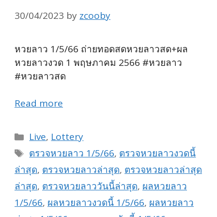
30/04/2023
by
zcooby
หวยลาว 1/5/66 ถ่ายทอดสดหวยลาวสด+ผล
หวยลาวงวด 1 พฤษภาคม 2566 #หวยลาว
#หวยลาวสด
Read more
Categories
Live
,
Lottery
Tags
ตรวจหวยลาว 1/5/66
,
ตรวจหวยลาวงวดนี้
ล่าสุด
,
ตรวจหวยลาวล่าสุด
,
ตรวจหวยลาวล่าสุด
ล่าสุด
,
ตรวจหวยลาววันนี้ล่าสุด
,
ผลหวยลาว
1/5/66
,
ผลหวยลาวงวดนี้ 1/5/66
,
ผลหวยลาว