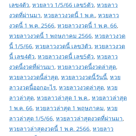
เลข4ตัว
,
หวยลาว 1/5/66 เลข5ตัว
,
หวยลาว
งวดที่ผ่านมา
,
หวยลาวงวดนี้ 1 พ.ค.
,
หวยลาว
งวดนี้ 1 พ.ค. 2566
,
หวยลาวงวดนี้ 1 พ.ค. 66
,
หวยลาวงวดนี้ 1 พฤษภาคม 2566
,
หวยลาวงวด
นี้ 1/5/66
,
หวยลาวงวดนี้ เลข3ตัว
,
หวยลาวงวด
นี้ เลข4ตัว
,
หวยลาวงวดนี้ เลข5ตัว
,
หวยลาว
งวดนี้งวดที่ผ่านมา
,
หวยลาวงวดนี้งวดล่าสุด
,
หวยลาวงวดนี้ล่าสุด
,
หวยลาวงวดนี้วันนี้
,
หวย
ลาวงวดนี้ออกอะไร
,
หวยลาวงวดล่าสุด
,
หวย
ลาวล่าสุด
,
หวยลาวล่าสุด 1 พ.ค.
,
หวยลาวล่าสุด
1 พ.ค. 66
,
หวยลาวล่าสุด 1 พฤษภาคม
,
หวย
ลาวล่าสุด 1/5/66
,
หวยลาวล่าสุดงวดที่ผ่านมา
,
หวยลาวล่าสุดงวดนี้ 1 พ.ค. 2566
,
หวยลาว