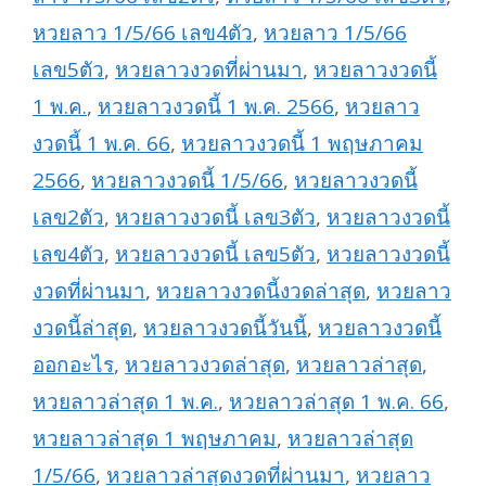
หวยลาว 1/5/66 เลข4ตัว
,
หวยลาว 1/5/66
เลข5ตัว
,
หวยลาวงวดที่ผ่านมา
,
หวยลาวงวดนี้
1 พ.ค.
,
หวยลาวงวดนี้ 1 พ.ค. 2566
,
หวยลาว
งวดนี้ 1 พ.ค. 66
,
หวยลาวงวดนี้ 1 พฤษภาคม
2566
,
หวยลาวงวดนี้ 1/5/66
,
หวยลาวงวดนี้
เลข2ตัว
,
หวยลาวงวดนี้ เลข3ตัว
,
หวยลาวงวดนี้
เลข4ตัว
,
หวยลาวงวดนี้ เลข5ตัว
,
หวยลาวงวดนี้
งวดที่ผ่านมา
,
หวยลาวงวดนี้งวดล่าสุด
,
หวยลาว
งวดนี้ล่าสุด
,
หวยลาวงวดนี้วันนี้
,
หวยลาวงวดนี้
ออกอะไร
,
หวยลาวงวดล่าสุด
,
หวยลาวล่าสุด
,
หวยลาวล่าสุด 1 พ.ค.
,
หวยลาวล่าสุด 1 พ.ค. 66
,
หวยลาวล่าสุด 1 พฤษภาคม
,
หวยลาวล่าสุด
1/5/66
,
หวยลาวล่าสุดงวดที่ผ่านมา
,
หวยลาว