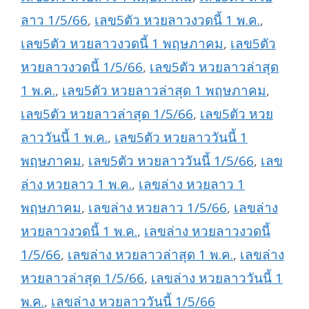
ลาว 1/5/66
,
เลข5ตัว หวยลาวงวดนี้ 1 พ.ค.
,
เลข5ตัว หวยลาวงวดนี้ 1 พฤษภาคม
,
เลข5ตัว
หวยลาวงวดนี้ 1/5/66
,
เลข5ตัว หวยลาวล่าสุด
1 พ.ค.
,
เลข5ตัว หวยลาวล่าสุด 1 พฤษภาคม
,
เลข5ตัว หวยลาวล่าสุด 1/5/66
,
เลข5ตัว หวย
ลาววันนี้ 1 พ.ค.
,
เลข5ตัว หวยลาววันนี้ 1
พฤษภาคม
,
เลข5ตัว หวยลาววันนี้ 1/5/66
,
เลข
ล่าง หวยลาว 1 พ.ค.
,
เลขล่าง หวยลาว 1
พฤษภาคม
,
เลขล่าง หวยลาว 1/5/66
,
เลขล่าง
หวยลาวงวดนี้ 1 พ.ค.
,
เลขล่าง หวยลาวงวดนี้
1/5/66
,
เลขล่าง หวยลาวล่าสุด 1 พ.ค.
,
เลขล่าง
หวยลาวล่าสุด 1/5/66
,
เลขล่าง หวยลาววันนี้ 1
พ.ค.
,
เลขล่าง หวยลาววันนี้ 1/5/66