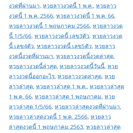
งวดที่ผ่านมา
,
หวยลาวงวดนี้ 1 พ.ค.
,
หวยลาว
งวดนี้ 1 พ.ค. 2566
,
หวยลาวงวดนี้ 1 พ.ค. 66
,
หวยลาวงวดนี้ 1 พฤษภาคม 2566
,
หวยลาวงวด
นี้ 1/5/66
,
หวยลาวงวดนี้ เลข3ตัว
,
หวยลาวงวด
นี้ เลข4ตัว
,
หวยลาวงวดนี้ เลข5ตัว
,
หวยลาว
งวดนี้งวดที่ผ่านมา
,
หวยลาวงวดนี้งวดล่าสุด
,
หวยลาวงวดนี้ล่าสุด
,
หวยลาวงวดนี้วันนี้
,
หวย
ลาวงวดนี้ออกอะไร
,
หวยลาวงวดล่าสุด
,
หวย
ลาวล่าสุด
,
หวยลาวล่าสุด 1 พ.ค.
,
หวยลาวล่าสุด
1 พ.ค. 66
,
หวยลาวล่าสุด 1 พฤษภาคม
,
หวย
ลาวล่าสุด 1/5/66
,
หวยลาวล่าสุดงวดที่ผ่านมา
,
หวยลาวล่าสุดงวดนี้ 1 พ.ค. 2566
,
หวยลาว
ล่าสุดงวดนี้ 1 พฤษภาคม 2563
,
หวยลาวล่าสุด