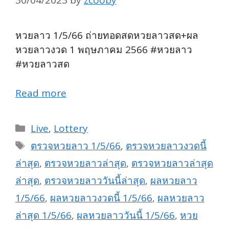
30/04/2023
by
zcooby
หวยลาว 1/5/66 ถ่ายทอดสดหวยลาวสด+ผล
หวยลาวงวด 1 พฤษภาคม 2566 #หวยลาว
#หวยลาวสด
Read more
Categories
Live
,
Lottery
Tags
ตรวจหวยลาว 1/5/66
,
ตรวจหวยลาวงวดนี้
ล่าสุด
,
ตรวจหวยลาวล่าสุด
,
ตรวจหวยลาวล่าสุด
ล่าสุด
,
ตรวจหวยลาววันนี้ล่าสุด
,
ผลหวยลาว
1/5/66
,
ผลหวยลาวงวดนี้ 1/5/66
,
ผลหวยลาว
ล่าสุด 1/5/66
,
ผลหวยลาววันนี้ 1/5/66
,
หวย