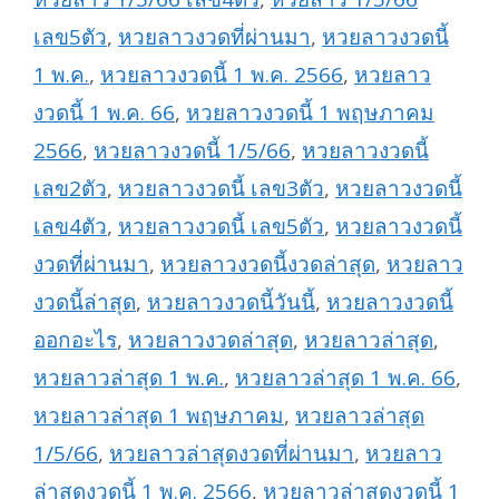
เลข5ตัว
,
หวยลาวงวดที่ผ่านมา
,
หวยลาวงวดนี้
1 พ.ค.
,
หวยลาวงวดนี้ 1 พ.ค. 2566
,
หวยลาว
งวดนี้ 1 พ.ค. 66
,
หวยลาวงวดนี้ 1 พฤษภาคม
2566
,
หวยลาวงวดนี้ 1/5/66
,
หวยลาวงวดนี้
เลข2ตัว
,
หวยลาวงวดนี้ เลข3ตัว
,
หวยลาวงวดนี้
เลข4ตัว
,
หวยลาวงวดนี้ เลข5ตัว
,
หวยลาวงวดนี้
งวดที่ผ่านมา
,
หวยลาวงวดนี้งวดล่าสุด
,
หวยลาว
งวดนี้ล่าสุด
,
หวยลาวงวดนี้วันนี้
,
หวยลาวงวดนี้
ออกอะไร
,
หวยลาวงวดล่าสุด
,
หวยลาวล่าสุด
,
หวยลาวล่าสุด 1 พ.ค.
,
หวยลาวล่าสุด 1 พ.ค. 66
,
หวยลาวล่าสุด 1 พฤษภาคม
,
หวยลาวล่าสุด
1/5/66
,
หวยลาวล่าสุดงวดที่ผ่านมา
,
หวยลาว
ล่าสุดงวดนี้ 1 พ.ค. 2566
,
หวยลาวล่าสุดงวดนี้ 1