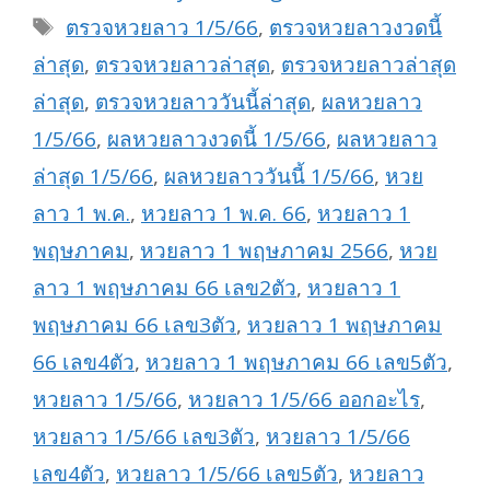
Tags
ตรวจหวยลาว 1/5/66
,
ตรวจหวยลาวงวดนี้
ล่าสุด
,
ตรวจหวยลาวล่าสุด
,
ตรวจหวยลาวล่าสุด
ล่าสุด
,
ตรวจหวยลาววันนี้ล่าสุด
,
ผลหวยลาว
1/5/66
,
ผลหวยลาวงวดนี้ 1/5/66
,
ผลหวยลาว
ล่าสุด 1/5/66
,
ผลหวยลาววันนี้ 1/5/66
,
หวย
ลาว 1 พ.ค.
,
หวยลาว 1 พ.ค. 66
,
หวยลาว 1
พฤษภาคม
,
หวยลาว 1 พฤษภาคม 2566
,
หวย
ลาว 1 พฤษภาคม 66 เลข2ตัว
,
หวยลาว 1
พฤษภาคม 66 เลข3ตัว
,
หวยลาว 1 พฤษภาคม
66 เลข4ตัว
,
หวยลาว 1 พฤษภาคม 66 เลข5ตัว
,
หวยลาว 1/5/66
,
หวยลาว 1/5/66 ออกอะไร
,
หวยลาว 1/5/66 เลข3ตัว
,
หวยลาว 1/5/66
เลข4ตัว
,
หวยลาว 1/5/66 เลข5ตัว
,
หวยลาว