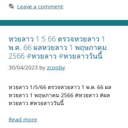
Leave a comment
หวยลาว 1 5 66 ตรวจหวยลาว 1
พ.ค. 66 ผลหวยลาว 1 พฤษภาคม
2566 #หวยลาว #หวยลาววันนี้
30/04/2023
by
zcooby
หวยลาว 1/5/66 ตรวจหวยลาว 1 พ.ค. 66 ผล
หวยลาว 1 พฤษภาคม 2566 #หวยลาว #ผล
หวยลาว #หวยลาววันนี้
Read more