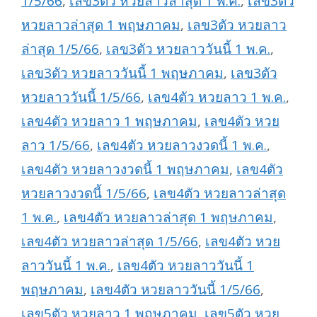
1/5/66
,
เลข3ตัว หวยลาวล่าสุด 1 พ.ค.
,
เลข3ตัว
หวยลาวล่าสุด 1 พฤษภาคม
,
เลข3ตัว หวยลาว
ล่าสุด 1/5/66
,
เลข3ตัว หวยลาววันนี้ 1 พ.ค.
,
เลข3ตัว หวยลาววันนี้ 1 พฤษภาคม
,
เลข3ตัว
หวยลาววันนี้ 1/5/66
,
เลข4ตัว หวยลาว 1 พ.ค.
,
เลข4ตัว หวยลาว 1 พฤษภาคม
,
เลข4ตัว หวย
ลาว 1/5/66
,
เลข4ตัว หวยลาวงวดนี้ 1 พ.ค.
,
เลข4ตัว หวยลาวงวดนี้ 1 พฤษภาคม
,
เลข4ตัว
หวยลาวงวดนี้ 1/5/66
,
เลข4ตัว หวยลาวล่าสุด
1 พ.ค.
,
เลข4ตัว หวยลาวล่าสุด 1 พฤษภาคม
,
เลข4ตัว หวยลาวล่าสุด 1/5/66
,
เลข4ตัว หวย
ลาววันนี้ 1 พ.ค.
,
เลข4ตัว หวยลาววันนี้ 1
พฤษภาคม
,
เลข4ตัว หวยลาววันนี้ 1/5/66
,
เลข5ตัว หวยลาว 1 พฤษภาคม
,
เลข5ตัว หวย