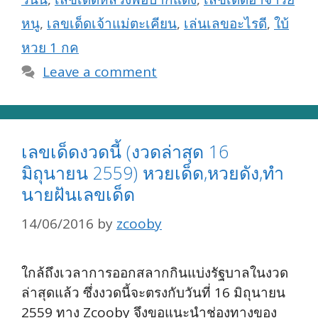
หนู
,
เลขเด็ดเจ้าแม่ตะเคียน
,
เล่นเลขอะไรดี
,
ใบ้
หวย 1 กค
Leave a comment
เลขเด็ดงวดนี้ (งวดล่าสุด 16
มิถุนายน 2559) หวยเด็ด,หวยดัง,ทํา
นายฝันเลขเด็ด
14/06/2016
by
zcooby
ใกล้ถึงเวลาการออกสลากกินแบ่งรัฐบาลในงวด
ล่าสุดแล้ว ซึ่งงวดนี้จะตรงกับวันที่ 16 มิถุนายน
2559 ทาง Zcooby จึงขอแนะนำช่องทางของ