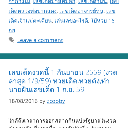
จากวงใน
,
เลขเด็ดม้าสีหมอก
,
เลขเด็ดวันนี้
,
เลข
เด็ดหลวงพ่อปากแดง
,
เลขเด็ดอาจารย์หนู
,
เลข
เด็ดเจ้าแม่ตะเคียน
,
เล่นเลขอะไรดี
,
ใบ้หวย 16
กย
Leave a comment
เลขเด็ดงวดนี้ 1 กันยายน 2559 (งวด
ล่าสุด 1/9/59) หวยเด็ด,หวยดัง,ทํา
นายฝันเลขเด็ด 1 ก.ย. 59
18/08/2016
by
zcooby
ใกล้ถึงเวลาการออกสลากกินแบ่งรัฐบาลในงวด