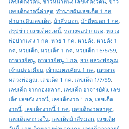
เลขเด็ดงวดนี้
,
ข่าวหน้าหนึ่ง เลขเด็ดงวดนี้
,
ข่าว
เลขเด็ดงวดนี้ล่าสุด
,
ทำนายฝันเลขเด็ด 1 กค
,
ทํานายฝันเลขเด็ด
,
ม้าสีหมอก
,
ม้าสีหมอก 1 กค
,
สรุปข่าว เลขเด็ดงวดนี้
,
หลวงพ่อปากแดง
,
หลวง
พ่อปากแดง 1 กค
,
หวย 1 กค
,
หวยดัง
,
หวยดัง 1
กค
,
หวยเด็ด
,
หวยเด็ด 1 กค
,
หวยเด็ด 16/6/59
,
อาจารย์หนู
,
อาจารย์หนู 1 กค
,
อายุหลวงพ่อคูณ
,
เจ้าแม่ตะเคียน
,
เจ้าแม่ตะเคียน 1 กค
,
เลขอายุ
หลวงพ่อคูณ
,
เลขเด็ด 1 กค
,
เลขเด็ด 1/7/59
,
เลขเด็ด จากกองสลาก
,
เลขเด็ด อาจารย์ดัง
,
เลข
เด็ด เลขดัง งวดนี้
,
เลขเด็ดงวด 1 กค
,
เลขเด็ด
งวดนี้
,
เลขเด็ดงวดนี้ 1 กค
,
เลขเด็ดงวดล่าสุด
,
เลขเด็ดจากวงใน
,
เลขเด็ดม้าสีหมอก
,
เลขเด็ด
วันนี้
,
เลขเด็ดหลวงพ่อปากแดง
,
เลขเด็ดอาจารย์