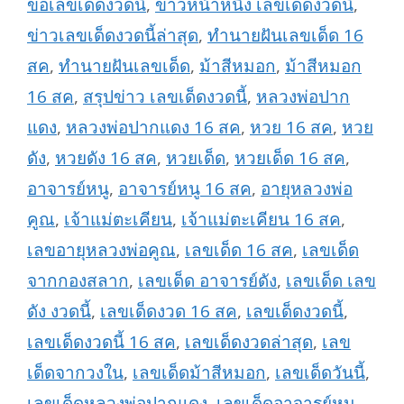
ขอเลขเด็ดงวดนี้
,
ข่าวหน้าหนึ่ง เลขเด็ดงวดนี้
,
ข่าวเลขเด็ดงวดนี้ล่าสุด
,
ทำนายฝันเลขเด็ด 16
สค
,
ทํานายฝันเลขเด็ด
,
ม้าสีหมอก
,
ม้าสีหมอก
16 สค
,
สรุปข่าว เลขเด็ดงวดนี้
,
หลวงพ่อปาก
แดง
,
หลวงพ่อปากแดง 16 สค
,
หวย 16 สค
,
หวย
ดัง
,
หวยดัง 16 สค
,
หวยเด็ด
,
หวยเด็ด 16 สค
,
อาจารย์หนู
,
อาจารย์หนู 16 สค
,
อายุหลวงพ่อ
คูณ
,
เจ้าแม่ตะเคียน
,
เจ้าแม่ตะเคียน 16 สค
,
เลขอายุหลวงพ่อคูณ
,
เลขเด็ด 16 สค
,
เลขเด็ด
จากกองสลาก
,
เลขเด็ด อาจารย์ดัง
,
เลขเด็ด เลข
ดัง งวดนี้
,
เลขเด็ดงวด 16 สค
,
เลขเด็ดงวดนี้
,
เลขเด็ดงวดนี้ 16 สค
,
เลขเด็ดงวดล่าสุด
,
เลข
เด็ดจากวงใน
,
เลขเด็ดม้าสีหมอก
,
เลขเด็ดวันนี้
,
เลขเด็ดหลวงพ่อปากแดง
,
เลขเด็ดอาจารย์หนู
,