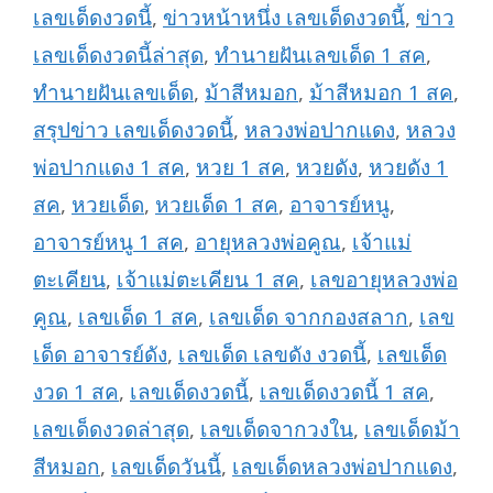
เลขเด็ดงวดนี้
,
ข่าวหน้าหนึ่ง เลขเด็ดงวดนี้
,
ข่าว
เลขเด็ดงวดนี้ล่าสุด
,
ทำนายฝันเลขเด็ด 1 สค
,
ทํานายฝันเลขเด็ด
,
ม้าสีหมอก
,
ม้าสีหมอก 1 สค
,
สรุปข่าว เลขเด็ดงวดนี้
,
หลวงพ่อปากแดง
,
หลวง
พ่อปากแดง 1 สค
,
หวย 1 สค
,
หวยดัง
,
หวยดัง 1
สค
,
หวยเด็ด
,
หวยเด็ด 1 สค
,
อาจารย์หนู
,
อาจารย์หนู 1 สค
,
อายุหลวงพ่อคูณ
,
เจ้าแม่
ตะเคียน
,
เจ้าแม่ตะเคียน 1 สค
,
เลขอายุหลวงพ่อ
คูณ
,
เลขเด็ด 1 สค
,
เลขเด็ด จากกองสลาก
,
เลข
เด็ด อาจารย์ดัง
,
เลขเด็ด เลขดัง งวดนี้
,
เลขเด็ด
งวด 1 สค
,
เลขเด็ดงวดนี้
,
เลขเด็ดงวดนี้ 1 สค
,
เลขเด็ดงวดล่าสุด
,
เลขเด็ดจากวงใน
,
เลขเด็ดม้า
สีหมอก
,
เลขเด็ดวันนี้
,
เลขเด็ดหลวงพ่อปากแดง
,