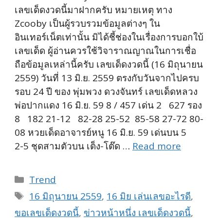
เลขเด็ดงวดนี้มาฝากครับ หมายเหตุ ทาง
Zcooby เป็นผู้รวบรวมข้อมูลต่างๆ ใน
อินเทอร์เน็ตเท่านั้น มิได้ชี้ช่องในเรื่องการบอกใบ้
เลขเด็ด ผู้อ่านควรใช้วิจาราณญาณในการเชื่อ
ถือข้อมูลเหล่านี้ครับ เลขเด็ดงวดนี้ (16 มิถุนายน
2559) วันที่ 13 มิ.ย. 2559 ตรงกับวันจากไปครบ
รอบ 24 ปี ของ พุ่มพวง ดวงจันทร์ เลขเด็ดหลวง
พ่อปากแดง 16 มิ.ย. 59 8 / 457 เด่น 2 627 รอง
8 182 21-12 82-28 25-52 85-58 27-72 80-
08 หวยเด็ดอาจารย์หนู 16 มิ.ย. 59 เด่นบน 5
2-5 ชุดสามตัวบน เต็ง-โต๊ด …
Read more
Categories
Trend
Tags
16 มิถุนายน 2559
,
16 มิย เล่นเลขอะไรดี
,
ขอเลขเด็ดงวดนี้
,
ข่าวหน้าหนึ่ง เลขเด็ดงวดนี้
,