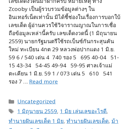
เลขเด็ดงวดนี้มาฝากครับ หมายเหตุ ทาง
Zcooby เป็นผู้รวบรวมข้อมูลต่างๆ ใน
อินเทอร์เน็ตเท่านั้น มิได้ชี้ช่องในเรื่องการบอกใบ้
เลขเด็ด ผู้อ่านควรใช้วิจาราณญาณในการเชื่อ
ถือข้อมูลเหล่านี้ครับ เลขเด็ดงวดนี้ (1 มิถุนายน
2559) นายกรัฐมนตรีใช้รถเบ็นซ์กันกระสุนคัน
ใหม่ ทะเบียน 4กต 29 หลวงพ่อปากแดง 1 มิ.ย.
59 6 / 540 เด่น 4 740 รอง 5 695 40-04 51-
15 43-34 54-45 49-94 59-95 ศาลเจ้าแม่
ตะเคียน 1 มิ.ย. 59 1 / 073 เด่น 5 610 541
รอง 7 …
Read more
Categories
Uncategorized
Tags
1 มิถุนายน 2559
,
1 มิย เล่นเลขอะไรดี
,
ทำนายฝันเลขเด็ด 1 มิย
,
ทํานายฝันเลขเด็ด
,
ม้า