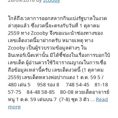
26/09/2016
by
zcooby
ใกล้ถึงเวลาการออกสลากกินแบ่งรัฐบาลในงวด
ล่าสุดแล้ว ซึ่งงวดนี้จะตรงกับวันที่ 1 ตุลาคม
2559 ทาง Zcooby จึงขอแนะนำช่องทางของ
เลขเด็ดงวดนี้มาฝากครับ หมายเหตุ ทาง
Zcooby เป็นผู้รวบรวมข้อมูลต่างๆ ใน
อินเทอร์เน็ตเท่านั้น มิได้ชี้ช่องในเรื่องการบอกใบ้
เลขเด็ด ผู้อ่านควรใช้วิจาราณญาณในการเชื่อ
ถือข้อมูลเหล่านี้ครับ เลขเด็ดงวดนี้ (1 ตุลาคม
2559) เลขเด็ดหลวงพ่อปากแดง 1 ต.ค. 59 5 /
480 เด่น 5 958 รอง 8 748 54-45 81-18
57-75 84-48 58-85 80-08 หวยเด็ดอาจารย์
หนู 1 ต.ค. 59 เด่นบน 7 (7-8) ชุด 3 ตัว …
Read
more