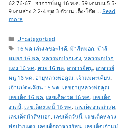
62 76-67 อาจารย์หนู 16 พ.ค. 59 เด่นบน 5 5-
9 เด่นล่าง 2 2-4 ชุด 3 ตัวบน เต็ง-โต๊ด …
Read
more
Categories
Uncategorized
Tags
16 พค เล่นเลขอะไรดี
,
ม้าสีหมอก
,
ม้าสี
หมอก 16 พค
,
หลวงพ่อปากแดง
,
หลวงพ่อปาก
แดง 16 พค
,
หวย 16 พค
,
อาจารย์หนู
,
อาจารย์
หนู 16 พค
,
อายุหลวงพ่อคูณ
,
เจ้าแม่ตะเคียน
,
เจ้าแม่ตะเคียน 16 พค
,
เลขอายุหลวงพ่อคูณ
,
เลขเด็ด 16 พค
,
เลขเด็ดงวด 16 พค
,
เลขเด็ด
งวดนี้
,
เลขเด็ดงวดนี้ 16 พค
,
เลขเด็ดงวดล่าสุด
,
เลขเด็ดม้าสีหมอก
,
เลขเด็ดวันนี้
,
เลขเด็ดหลวง
พ่อปากแดง
,
เลขเด็ดอาจารย์หนู
,
เลขเด็ดเจ้าแม่