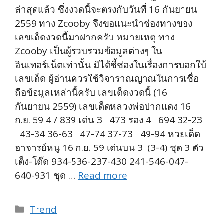
ล่าสุดแล้ว ซึ่งงวดนี้จะตรงกับวันที่ 16 กันยายน
2559 ทาง Zcooby จึงขอแนะนำช่องทางของ
เลขเด็ดงวดนี้มาฝากครับ หมายเหตุ ทาง
Zcooby เป็นผู้รวบรวมข้อมูลต่างๆ ใน
อินเทอร์เน็ตเท่านั้น มิได้ชี้ช่องในเรื่องการบอกใบ้
เลขเด็ด ผู้อ่านควรใช้วิจาราณญาณในการเชื่อ
ถือข้อมูลเหล่านี้ครับ เลขเด็ดงวดนี้ (16
กันยายน 2559) เลขเด็ดหลวงพ่อปากแดง 16
ก.ย. 59 4 / 839 เด่น 3 473 รอง 4 694 32-23
43-34 36-63 47-74 37-73 49-94 หวยเด็ด
อาจารย์หนู 16 ก.ย. 59 เด่นบน 3 (3-4) ชุด 3 ตัว
เต็ง-โต๊ด 934-536-237-430 241-546-047-
640-931 ชุด …
Read more
Categories
Trend