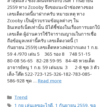
ล่าสุดแล้ว ซึ่งงวดนี้จะตรงกับวันที่ 1 กันยายน
2559 ทาง Zcooby จึงขอแนะนำช่องทางของ
เลขเด็ดงวดนี้มาฝากครับ หมายเหตุ ทาง
Zcooby เป็นผู้รวบรวมข้อมูลต่างๆ ใน
อินเทอร์เน็ตเท่านั้น มิได้ชี้ช่องในเรื่องการบอกใบ้
เลขเด็ด ผู้อ่านควรใช้วิจาราณญาณในการเชื่อ
ถือข้อมูลเหล่านี้ครับ เลขเด็ดงวดนี้ (1
กันยายน 2559) เลขเด็ดหลวงพ่อปากแดง 1 ก.ย.
59 4 /970 เด่น 5 365 รอง 8 748 51-15
80-08 56-65 82-28 59-95 84-48 หวยเด็ด
อาจารย์หนู 1 ก.ย. 59 เด่นบน 3 2-8 ชุด 3 ตัว
เต็ง-โต๊ด 522-723-125-326-182-783-085-
586-928 ชุด …
Read more
Categories
Trend
Tags
1 กย เล่นเลขอะไรดี
,
1 กันยายน 2559
,
ขอ