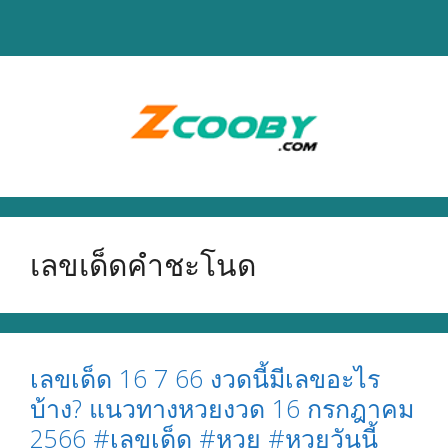
Skip
to
content
เลขเด็ดคำชะโนด
เลขเด็ด 16 7 66 งวดนี้มีเลขอะไร
บ้าง? แนวทางหวยงวด 16 กรกฎาคม
2566 #เลขเด็ด #หวย #หวยวันนี้