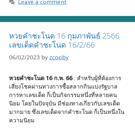
Leave a comment
หวยคำชะโนด 16 กุมภาพันธ์ 2566
เลขเด็ดคำชะโนด 16/2/66
06/02/2023
by
zcooby
หวยคำชะโนด
16 ก.พ. 66
: สำหรับผู้ที่ต้องการ
เสี่ยงโชคผ่านทางการซื้อสลากกินแบ่งรัฐบาล
การหาเลขเด็ด ก็เป็นกิจกรรมหนึ่งที่หลายคน
นิยม โดยในปัจจุบัน มีช่องทางเกี่ยวกับเลขเด็ด
มากมาย ซึ่งเลขเด็ดจากคำชะโนด ก็เป็นหนึ่งใน
ความนิยม