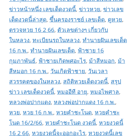
ข่าวหน้าหนึ่ง เลขเด็ดงวดนี้
,
ข่าวหวย
,
ข่าวเลข
เด็ดงวดนี้ล่าสุด
,
ขึ้นครองราชย์ เลขเด็ด
,
ดูหวย
,
ตรวจหวย 16 2 66
,
ตัวเลขต่างๆ เกี่ยวกับ
ในหลวง
,
ทะเบียนรถในหลวง
,
ทำนายฝันเลขเด็ด
16 ก.พ.
,
ทํานายฝันเลขเด็ด
,
ฟ้าชาย 16
กุมภาพันธ์
,
ฟ้าชายเกิดพศอะไร
,
ม้าสีหมอก
,
ม้า
สีหมอก 16 ก.พ.
,
วันเกิดฟ้าชาย
,
วันเวลา
สวรรคตของในหลวง
,
สถิติหวยเด็ดงวดนี้
,
สรุป
ข่าว เลขเด็ดงวดนี้
,
หมออีที อายุ
,
หมอไพศาล
,
หลวงพ่อปากแดง
,
หลวงพ่อปากแดง 16 ก.พ.
,
หวย
,
หวย 16 ก.พ.
,
หวยคำชะโนด
,
หวยคำชะ
โนด 16/2/66
,
หวยคำชะโนด งวดนี้
,
หวยงวดนี้
16 2 66
,
หวยงวดนี้จะออกอะไร
,
หวยงวดนี้เลข