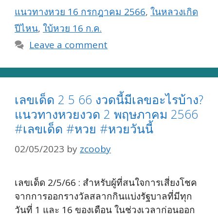
แนวทางหวย 16 กรกฎาคม 2566
,
ในหลวงเกิด
ปีไหน
,
ใบ้หวย 16 ก.ค.
Leave a comment
เลขเด็ด 2 5 66 งวดนี้มีเลขอะไรบ้าง?
แนวทางหวยงวด 2 พฤษภาคม 2566
#เลขเด็ด #หวย #หวยวันนี้
02/05/2023
by
zcooby
เลขเด็ด 2/5/66 : สำหรับผู้ที่สนใจการเสี่ยงโชค
จากการออกรางวัลสลากกินแบ่งรัฐบาลที่มีทุก
วันที่ 1 และ 16 ของเดือน ในช่วงเวลาก่อนออก