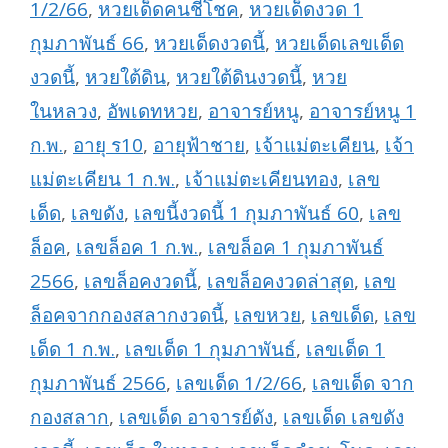
1/2/66
,
หวยเด็ดคนชี้โชค
,
หวยเด็ดงวด 1
กุมภาพันธ์ 66
,
หวยเด็ดงวดนี้
,
หวยเด็ดเลขเด็ด
งวดนี้
,
หวยใต้ดิน
,
หวยใต้ดินงวดนี้
,
หวย
ในหลวง
,
อัพเดทหวย
,
อาจารย์หนู
,
อาจารย์หนู 1
ก.พ.
,
อายุ ร10
,
อายุฟ้าชาย
,
เจ้าแม่ตะเคียน
,
เจ้า
แม่ตะเคียน 1 ก.พ.
,
เจ้าแม่ตะเคียนทอง
,
เลข
เด็ด
,
เลขดัง
,
เลขนี้งวดนี้ 1 กุมภาพันธ์ 60
,
เลข
ล็อค
,
เลขล็อค 1 ก.พ.
,
เลขล็อค 1 กุมภาพันธ์
2566
,
เลขล็อคงวดนี้
,
เลขล็อคงวดล่าสุด
,
เลข
ล็อคจากกองสลากงวดนี้
,
เลขหวย
,
เลขเด็ด
,
เลข
เด็ด 1 ก.พ.
,
เลขเด็ด 1 กุมภาพันธ์
,
เลขเด็ด 1
กุมภาพันธ์ 2566
,
เลขเด็ด 1/2/66
,
เลขเด็ด จาก
กองสลาก
,
เลขเด็ด อาจารย์ดัง
,
เลขเด็ด เลขดัง