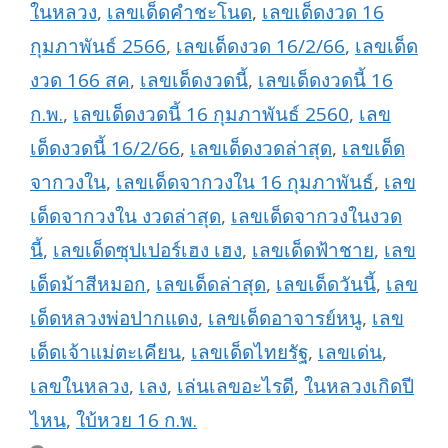
ในหลวง
,
เลขเด็ดคำชะโนด
,
เลขเด็ดงวด 16
กุมภาพันธ์ 2566
,
เลขเด็ดงวด 16/2/66
,
เลขเด็ด
งวด 166 สค
,
เลขเด็ดงวดนี้
,
เลขเด็ดงวดนี้ 16
ก.พ.
,
เลขเด็ดงวดนี้ 16 กุมภาพันธ์ 2560
,
เลข
เด็ดงวดนี้ 16/2/66
,
เลขเด็ดงวดล่าสุด
,
เลขเด็ด
จากวงใน
,
เลขเด็ดจากวงใน 16 กุมภาพันธ์
,
เลข
เด็ดจากวงใน งวดล่าสุด
,
เลขเด็ดจากวงในงวด
นี้
,
เลขเด็ดซุปเปอร์เฮง เฮง
,
เลขเด็ดฟ้าชาย
,
เลข
เด็ดม้าสีหมอก
,
เลขเด็ดล่าสุด
,
เลขเด็ดวันนี้
,
เลข
เด็ดหลวงพ่อปากแดง
,
เลขเด็ดอาจารย์หนู
,
เลข
เด็ดเจ้าแม่ตะเคียน
,
เลขเด็ดไทยรัฐ
,
เลขเด่น
,
เลขในหลวง
,
เลง
,
เล่นเลขอะไรดี
,
ในหลวงเกิดปี
ไหน
,
ใบ้หวย 16 ก.พ.