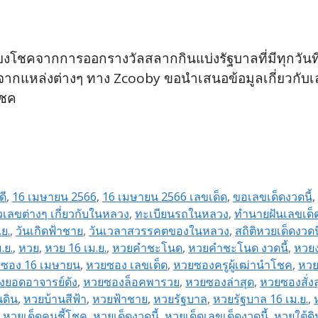
สี่ยงโชคจากการออกรางวัลสลากกินแบ่งรัฐบาลที่มีทุกวันท
กแหล่งต่างๆ ทาง Zcooby ขอนำเสนอข้อมูลเกี่ยวกับเลขเด็
โชค
ดี
,
16 เมษายน 2566
,
16 เมษายน 2566 เลขเด็ด
,
ขอเลขเด็ดงวดนี้
,
วเลขต่างๆ เกี่ยวกับในหลวง
,
ทะเบียนรถในหลวง
,
ทำนายฝันเลขเด็ด
ย.
,
วันเกิดฟ้าชาย
,
วันเวลาสวรรคตของในหลวง
,
สถิติหวยเด็ดงวดนี
.ย.
,
หวย
,
หวย 16 เม.ย.
,
หวยคำชะโนด
,
หวยคำชะโนด งวดนี้
,
หวยง
ซอง 16 เมษายน
,
หวยซอง เลขเด็ด
,
หวยซองครูผู้เฒ่านำโชค
,
หวย
ยอดอาจารย์ดัง
,
หวยซองล็อคพารวย
,
หวยซองล่าสุด
,
หวยซองสั่งล
ดิน
,
หวยบ้านสีฟ้า
,
หวยฟ้าชาย
,
หวยรัฐบาล
,
หวยรัฐบาล 16 เม.ย.
,
,
หวยเด็ดคนชี้โชค
,
หวยเด็ดงวดนี้
,
หวยเด็ดเลขเด็ดงวดนี้
,
หวยใต้ดิ