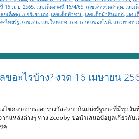
ี้ 16 เม.ย. 2565
,
เลขเด็ดงวดนี้ 16/4/65
,
เลขเด็ดงวดล่าสุด
,
เลขเด
เลขเด็ดซุปเปอร์เฮง เฮง
,
เลขเด็ดฟ้าชาย
,
เลขเด็ดม้าสีหมอก
,
เลขเด
ด็ดไทยรัฐ
,
เลขเด่น
,
เลขในหลวง
,
เลง
,
เล่นเลขอะไรดี
,
แนวทางหว
มีเลขอะไรบ้าง? งวด 16 เมษายน 25
สี่ยงโชคจากการออกรางวัลสลากกินแบ่งรัฐบาลที่มีทุกวันท
กแหล่งต่างๆ ทาง Zcooby ขอนำเสนอข้อมูลเกี่ยวกับเลขเด็
โชค