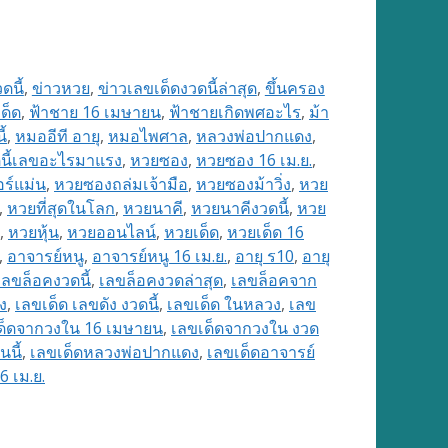
ดนี้
,
ข่าวหวย
,
ข่าวเลขเด็ดงวดนี้ล่าสุด
,
ขึ้นครอง
ด็ด
,
ฟ้าชาย 16 เมษายน
,
ฟ้าชายเกิดพศอะไร
,
ม้า
ี้
,
หมออีที อายุ
,
หมอไพศาล
,
หลวงพ่อปากแดง
,
นี้เลขอะไรมาแรง
,
หวยซอง
,
หวยซอง 16 เม.ย.
,
ร์แม่น
,
หวยซองถล่มเจ้ามือ
,
หวยซองม้าวิ่ง
,
หวย
,
หวยที่สุดในโลก
,
หวยนาคี
,
หวยนาคีงวดนี้
,
หวย
,
หวยหุ้น
,
หวยออนไลน์
,
หวยเด็ด
,
หวยเด็ด 16
,
อาจารย์หนู
,
อาจารย์หนู 16 เม.ย.
,
อายุ ร10
,
อายุ
เลขล็อคงวดนี้
,
เลขล็อคงวดล่าสุด
,
เลขล็อคจาก
ง
,
เลขเด็ด เลขดัง งวดนี้
,
เลขเด็ด ในหลวง
,
เลข
ด็ดจากวงใน 16 เมษายน
,
เลขเด็ดจากวงใน งวด
นนี้
,
เลขเด็ดหลวงพ่อปากแดง
,
เลขเด็ดอาจารย์
6 เม.ย.