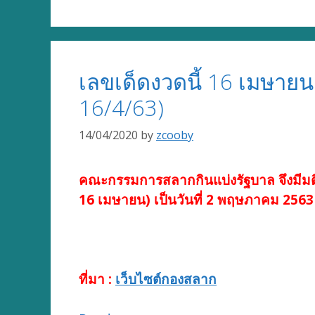
เลขเด็ดงวดนี้ 16 เมษายน 
16/4/63)
14/04/2020
by
zcooby
คณะกรรมการสลากกินแบ่งรัฐบาล จึงมีมต
16 เมษายน) เป็นวันที่ 2 พฤษภาคม 2563 ต
ที่มา :
เว็บไซต์กองสลาก