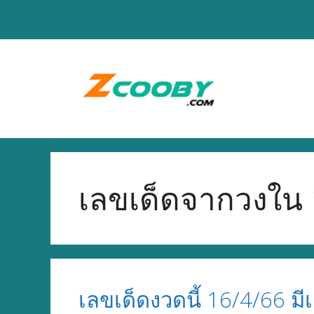
Skip
to
content
เลขเด็ดจากวงใน
เลขเด็ดงวดนี้ 16/4/66 