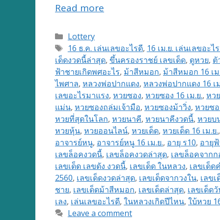
Read more
Categories
Lottery
Tags
16 ธ.ค. เล่นเลขอะไรดี
,
16 เม.ย. เล่นเลขอะไร
เด็ดงวดนี้ล่าสุด
,
ขึ้นครองราชย์ เลขเด็ด
,
ดูหวย
,
ตั
ฟ้าชายเกิดพศอะไร
,
ม้าสีหมอก
,
ม้าสีหมอก 16 เม.
ไพศาล
,
หลวงพ่อปากแดง
,
หลวงพ่อปากแดง 16 เม
เลขอะไรมาแรง
,
หวยซอง
,
หวยซอง 16 เม.ย.
,
หวย
แม่น
,
หวยซองถล่มเจ้ามือ
,
หวยซองม้าวิ่ง
,
หวยซอง
หวยที่สุดในโลก
,
หวยนาคี
,
หวยนาคีงวดนี้
,
หวยบน
หวยหุ้น
,
หวยออนไลน์
,
หวยเด็ด
,
หวยเด็ด 16 เม.ย.
อาจารย์หนู
,
อาจารย์หนู 16 เม.ย.
,
อายุ ร10
,
อายุฟ
เลขล็อคงวดนี้
,
เลขล็อคงวดล่าสุด
,
เลขล็อคจากกอ
เลขเด็ด เลขดัง งวดนี้
,
เลขเด็ด ในหลวง
,
เลขเด็ด
2560
,
เลขเด็ดงวดล่าสุด
,
เลขเด็ดจากวงใน
,
เลขเ
ชาย
,
เลขเด็ดม้าสีหมอก
,
เลขเด็ดล่าสุด
,
เลขเด็ดวัน
เลง
,
เล่นเลขอะไรดี
,
ในหลวงเกิดปีไหน
,
ใบ้หวย 16
Leave a comment