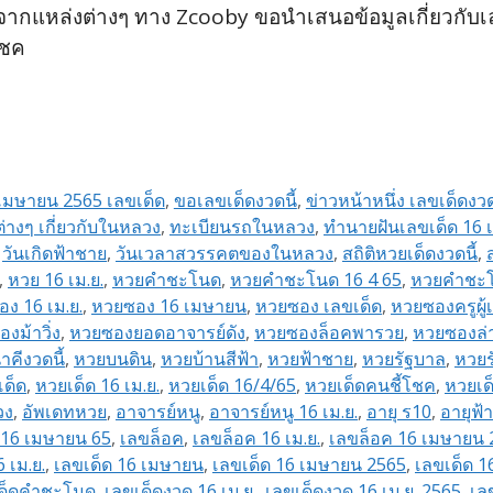
กแหล่งต่างๆ ทาง Zcooby ขอนำเสนอข้อมูลเกี่ยวกับเลขเด็
โชค
เมษายน 2565 เลขเด็ด
,
ขอเลขเด็ดงวดนี้
,
ข่าวหน้าหนึ่ง เลขเด็ดงวด
ต่างๆ เกี่ยวกับในหลวง
,
ทะเบียนรถในหลวง
,
ทำนายฝันเลขเด็ด 16 เ
,
วันเกิดฟ้าชาย
,
วันเวลาสวรรคตของในหลวง
,
สถิติหวยเด็ดงวดนี้
,
,
หวย 16 เม.ย.
,
หวยคำชะโนด
,
หวยคำชะโนด 16 4 65
,
หวยคำชะโน
ง 16 เม.ย.
,
หวยซอง 16 เมษายน
,
หวยซอง เลขเด็ด
,
หวยซองครูผู
งม้าวิ่ง
,
หวยซองยอดอาจารย์ดัง
,
หวยซองล็อคพารวย
,
หวยซองล่า
คีงวดนี้
,
หวยบนดิน
,
หวยบ้านสีฟ้า
,
หวยฟ้าชาย
,
หวยรัฐบาล
,
หวยร
เด็ด
,
หวยเด็ด 16 เม.ย.
,
หวยเด็ด 16/4/65
,
หวยเด็ดคนชี้โชค
,
หวยเด
วง
,
อัพเดทหวย
,
อาจารย์หนู
,
อาจารย์หนู 16 เม.ย.
,
อายุ ร10
,
อายุฟ้
้ 16 เมษายน 65
,
เลขล็อค
,
เลขล็อค 16 เม.ย.
,
เลขล็อค 16 เมษายน 
 เม.ย.
,
เลขเด็ด 16 เมษายน
,
เลขเด็ด 16 เมษายน 2565
,
เลขเด็ด 1
ด็ดคำชะโนด
,
เลขเด็ดงวด 16 เม.ย.
,
เลขเด็ดงวด 16 เม.ย. 2565
,
เล