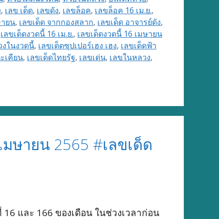
ง
,
เลข เด็ด
,
เลขดัง
,
เลขล็อค
,
เลขล็อค 16 เม.ย.
,
ษายน
,
เลขเด็ด จากกองสลาก
,
เลขเด็ด อาจารย์ดัง
,
,
เลขเด็ดงวดนี้ 16 เม.ย.
,
เลขเด็ดงวดนี้ 16 เมษายน
วงในงวดนี้
,
เลขเด็ดซุปเปอร์เฮง เฮง
,
เลขเด็ดฟ้า
ตะเคียน
,
เลขเด็ดไทยรัฐ
,
เลขเด่น
,
เลขในหลวง
,
 เมษายน 2565 #เลขเด็ด
ที่ 16 และ 166 ของเดือน ในช่วงเวลาก่อน