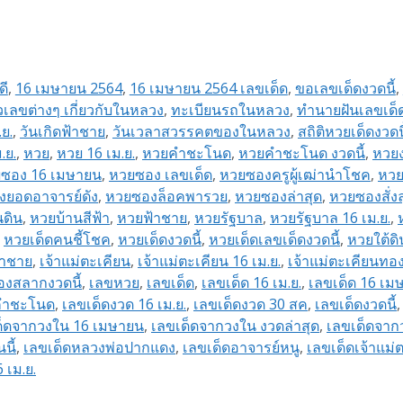
ดี
,
16 เมษายน 2564
,
16 เมษายน 2564 เลขเด็ด
,
ขอเลขเด็ดงวดนี้
,
วเลขต่างๆ เกี่ยวกับในหลวง
,
ทะเบียนรถในหลวง
,
ทำนายฝันเลขเด็ด
ย.
,
วันเกิดฟ้าชาย
,
วันเวลาสวรรคตของในหลวง
,
สถิติหวยเด็ดงวดนี
.ย.
,
หวย
,
หวย 16 เม.ย.
,
หวยคำชะโนด
,
หวยคำชะโนด งวดนี้
,
หวยง
ซอง 16 เมษายน
,
หวยซอง เลขเด็ด
,
หวยซองครูผู้เฒ่านำโชค
,
หวย
ยอดอาจารย์ดัง
,
หวยซองล็อคพารวย
,
หวยซองล่าสุด
,
หวยซองสั่งล
ดิน
,
หวยบ้านสีฟ้า
,
หวยฟ้าชาย
,
หวยรัฐบาล
,
หวยรัฐบาล 16 เม.ย.
,
,
หวยเด็ดคนชี้โชค
,
หวยเด็ดงวดนี้
,
หวยเด็ดเลขเด็ดงวดนี้
,
หวยใต้ดิ
้าชาย
,
เจ้าแม่ตะเคียน
,
เจ้าแม่ตะเคียน 16 เม.ย.
,
เจ้าแม่ตะเคียนทอ
งสลากงวดนี้
,
เลขหวย
,
เลขเด็ด
,
เลขเด็ด 16 เม.ย.
,
เลขเด็ด 16 เม
คำชะโนด
,
เลขเด็ดงวด 16 เม.ย.
,
เลขเด็ดงวด 30 สค
,
เลขเด็ดงวดนี้
ด็ดจากวงใน 16 เมษายน
,
เลขเด็ดจากวงใน งวดล่าสุด
,
เลขเด็ดจาก
นี้
,
เลขเด็ดหลวงพ่อปากแดง
,
เลขเด็ดอาจารย์หนู
,
เลขเด็ดเจ้าแม่
 เม.ย.