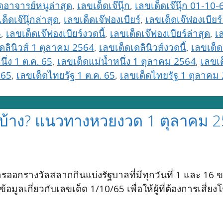
ดอาจารย์หนูล่าสุด
,
เลขเด็ดเจ๊นุ๊ก
,
เลขเด็ดเจ๊นุ๊ก 01-10-
ด็ดเจ๊นุ๊กล่าสุด
,
เลขเด็ดเจ๊ฟองเบียร์
,
เลขเด็ดเจ๊ฟองเบียร
5
,
เลขเด็ดเจ๊ฟองเบียร์งวดนี้
,
เลขเด็ดเจ๊ฟองเบียร์ล่าสุด
,
เ
ดลินิวส์ 1 ตุลาคม 2564
,
เลขเด็ดเดลินิวส์งวดนี้
,
เลขเด็ด
ึ่ง 1 ต.ค. 65
,
เลขเด็ดแม่น้ำหนึ่ง 1 ตุลาคม 2564
,
เลขเด
 65
,
เลขเด็ดไทยรัฐ 1 ต.ค. 65
,
เลขเด็ดไทยรัฐ 1 ตุลาคม
ไรบ้าง? แนวทางหวยงวด 1 ตุลาคม 2
ารออกรางวัลสลากกินแบ่งรัฐบาลที่มีทุกวันที่ 1 และ 16
ลเกี่ยวกับเลขเด็ด 1/10/65 เพื่อให้ผู้ที่ต้องการเสี่ยง