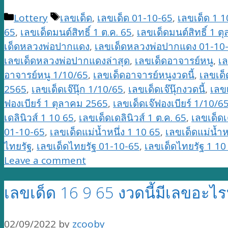
Categories
Tags
Lottery
เลขเด็ด
,
เลขเด็ด 01-10-65
,
เลขเด็ด 1 1
65
,
เลขเด็ดมนต์สิทธิ์ 1 ต.ค. 65
,
เลขเด็ดมนต์สิทธิ์ 1 
เด็ดหลวงพ่อปากแดง
,
เลขเด็ดหลวงพ่อปากแดง 01-10
เลขเด็ดหลวงพ่อปากแดงล่าสุด
,
เลขเด็ดอาจารย์หนู
,
เล
อาจารย์หนู 1/10/65
,
เลขเด็ดอาจารย์หนูงวดนี้
,
เลขเด็
2565
,
เลขเด็ดเจ๊นุ๊ก 1/10/65
,
เลขเด็ดเจ๊นุ๊กงวดนี้
,
เลขเ
ฟองเบียร์ 1 ตุลาคม 2565
,
เลขเด็ดเจ๊ฟองเบียร์ 1/10/6
เดลินิวส์ 1 10 65
,
เลขเด็ดเดลินิวส์ 1 ต.ค. 65
,
เลขเด็ดเ
01-10-65
,
เลขเด็ดแม่น้ำหนึ่ง 1 10 65
,
เลขเด็ดแม่น้ำหน
ไทยรัฐ
,
เลขเด็ดไทยรัฐ 01-10-65
,
เลขเด็ดไทยรัฐ 1 10
Leave a comment
เลขเด็ด 16 9 65 งวดนี้มีเลขอะ
02/09/2022
by
zcooby