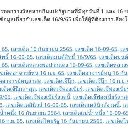
ารออกรางวัลสลากกินแบ่งรัฐบาลที่มีทุกวันที่ 1 และ 16
ลเกี่ยวกับเลขเด็ด 16/9/65 เพื่อให้ผู้ที่ต้องการเสี่ยง
. 65
,
เลขเด็ด 16 กันยายน 2565
,
เลขเด็ด 16-09-65
,
เลข
ิทธิ์ 16-09-65
,
เลขเด็ดมนต์สิทธิ์ 16/9/65
,
เลขเด็ดมนต์ส
 65
,
เลขเด็ดหลวงพ่อปากแดง 16-09-65
,
เลขเด็ดหลวง
ขเด็ดอาจารย์หนู 16 ก.ย. 65
,
เลขเด็ดอาจารย์หนู 16 ก
ดอาจารย์หนูล่าสุด
,
เลขเด็ดเจ๊นุ๊ก
,
เลขเด็ดเจ๊นุ๊ก 16 ก.ย.
เด็ดเจ๊นุ๊กล่าสุด
,
เลขเด็ดเจ๊ฟองเบียร์
,
เลขเด็ดเจ๊ฟองเบียร
/9/65
,
เลขเด็ดเจ๊ฟองเบียร์งวดนี้
,
เลขเด็ดเจ๊ฟองเบียร์ล่าส
63
,
เลขเด็ดเดลินิวส์ 16-09-65
,
เลขเด็ดเดลินิวส์งวดนี้
,
เล
น้ำหนึ่ง 16 กันยายน 2564
,
เลขเด็ดแม่น้ำหนึ่ง 16-09-6
16 ก.ย. 65
,
เลขเด็ดไทยรัฐ 16 กันยายน 2565
,
เลขเด็ดไ