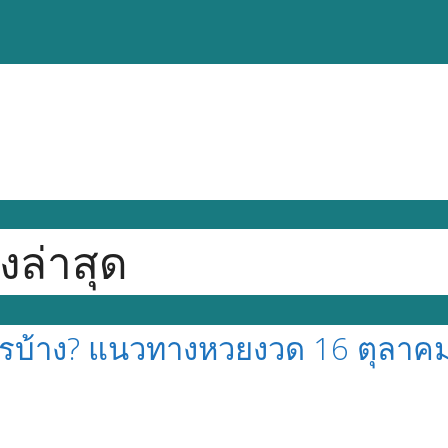
ล่าสุด
ะไรบ้าง? แนวทางหวยงวด 16 ตุลาค