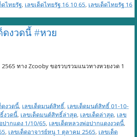
็ดไทยรัฐ
,
เลขเด็ดไทยรัฐ 16 10 65
,
เลขเด็ดไทยรัฐ 16
็ดงวดนี้ #หวย
ุลาคม 2565 ทาง Zcooby ขอรวบรวมแนวทางหวยงวด 1
็ดงวดนี้
,
เลขเด็ดมนต์สิทธิ์
,
เลขเด็ดมนต์สิทธิ์ 01-10-
ิ์งวดนี้
,
เลขเด็ดมนต์สิทธิ์ล่าสุด
,
เลขเด็ดล่าสุด
,
เลข
่อปากแดง 1/10/65
,
เลขเด็ดหลวงพ่อปากแดงงวดนี้
,
65
,
เลขเด็ดอาจารย์หนู 1 ตุลาคม 2565
,
เลขเด็ด