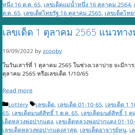
หนึ่ง 16 ต.ค. 65
,
เลขเด็ดแม่น้ำหนึ่ง 16 ตุลาคม 2564
,
ต.ค. 65
,
เลขเด็ดไทยรัฐ 16 ตุลาคม 2565
,
เลขเด็ดไทยร
เลขเด็ด 1 ตุลาคม 2565 แนวทางห
19/09/2022
by
zcooby
ในวันเสาร์ที่ 1 ตุลาคม 2565 ในช่วงเวลาบ่าย จะม
ตุลาคม 2565 หรือเลขเด็ด 1/10/65
Read more
Categories
Tags
Lottery
เลขเด็ด
,
เลขเด็ด 01-10-65
,
เลขเด็ด 1 1
65
,
เลขเด็ดมนต์สิทธิ์ 1 ต.ค. 65
,
เลขเด็ดมนต์สิทธิ์ 1 
เด็ดหลวงพ่อปากแดง
,
เลขเด็ดหลวงพ่อปากแดง 01-10
เลขเด็ดหลวงพ่อปากแดงล่าสุด
,
เลขเด็ดอาจารย์หนู
,
เล