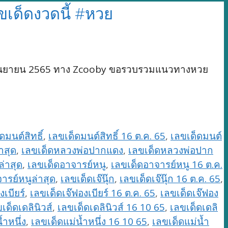
เด็ดงวดนี้ #หวย
16 กันยายน 2565 ทาง Zcooby ขอรวบรวมแนวทางหวย
ดมนต์สิทธิ์
,
เลขเด็ดมนต์สิทธิ์ 16 ต.ค. 65
,
เลขเด็ดมนต์
าสุด
,
เลขเด็ดหลวงพ่อปากแดง
,
เลขเด็ดหลวงพ่อปาก
่าสุด
,
เลขเด็ดอาจารย์หนู
,
เลขเด็ดอาจารย์หนู 16 ต.ค.
ารย์หนูล่าสุด
,
เลขเด็ดเจ๊นุ๊ก
,
เลขเด็ดเจ๊นุ๊ก 16 ต.ค. 65
,
งเบียร์
,
เลขเด็ดเจ๊ฟองเบียร์ 16 ต.ค. 65
,
เลขเด็ดเจ๊ฟอง
เด็ดเดลินิวส์
,
เลขเด็ดเดลินิวส์ 16 10 65
,
เลขเด็ดเดลิ
้ำหนึ่ง
,
เลขเด็ดแม่น้ำหนึ่ง 16 10 65
,
เลขเด็ดแม่น้ำ