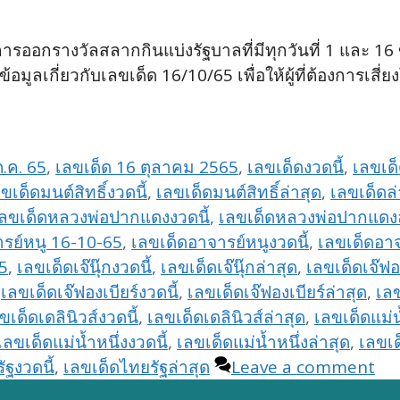
การออกรางวัลสลากกินแบ่งรัฐบาลที่มีทุกวันที่ 1 และ 1
ลเกี่ยวกับเลขเด็ด 16/10/65 เพื่อให้ผู้ที่ต้องการเสี่ย
ต.ค. 65
,
เลขเด็ด 16 ตุลาคม 2565
,
เลขเด็ดงวดนี้
,
เลขเด็
ขเด็ดมนต์สิทธิ์งวดนี้
,
เลขเด็ดมนต์สิทธิ์ล่าสุด
,
เลขเด็ดล่
ลขเด็ดหลวงพ่อปากแดงงวดนี้
,
เลขเด็ดหลวงพ่อปากแดงล
รย์หนู 16-10-65
,
เลขเด็ดอาจารย์หนูงวดนี้
,
เลขเด็ดอาจ
65
,
เลขเด็ดเจ๊นุ๊กงวดนี้
,
เลขเด็ดเจ๊นุ๊กล่าสุด
,
เลขเด็ดเจ๊ฟอ
,
เลขเด็ดเจ๊ฟองเบียร์งวดนี้
,
เลขเด็ดเจ๊ฟองเบียร์ล่าสุด
,
เลข
ขเด็ดเดลินิวส์งวดนี้
,
เลขเด็ดเดลินิวส์ล่าสุด
,
เลขเด็ดแม่น
เลขเด็ดแม่น้ำหนึ่งงวดนี้
,
เลขเด็ดแม่น้ำหนึ่งล่าสุด
,
เลขเด
ัฐงวดนี้
,
เลขเด็ดไทยรัฐล่าสุด
Leave a comment