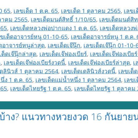
0 65
,
เลขเด็ด 1 ต.ค. 65
,
เลขเด็ด 1 ตุลาคม 2565
,
เลขเด
ตุลาคม 2565
,
เลขเด็ดมนต์สิทธิ์ 1/10/65
,
เลขเด็ดมนต์สิทธ
-65
,
เลขเด็ดหลวงพ่อปากแดง 1 ต.ค. 65
,
เลขเด็ดหลวงพ
ขเด็ดอาจารย์หนู 01-10-65
,
เลขเด็ดอาจารย์หนู 1 ต.ค. 
ดอาจารย์หนูล่าสุด
,
เลขเด็ดเจ๊นุ๊ก
,
เลขเด็ดเจ๊นุ๊ก 01-10-
ด็ดเจ๊นุ๊กล่าสุด
,
เลขเด็ดเจ๊ฟองเบียร์
,
เลขเด็ดเจ๊ฟองเบียร
5
,
เลขเด็ดเจ๊ฟองเบียร์งวดนี้
,
เลขเด็ดเจ๊ฟองเบียร์ล่าสุด
,
เ
ดลินิวส์ 1 ตุลาคม 2564
,
เลขเด็ดเดลินิวส์งวดนี้
,
เลขเด็ด
ึ่ง 1 ต.ค. 65
,
เลขเด็ดแม่น้ำหนึ่ง 1 ตุลาคม 2564
,
เลขเด
 65
,
เลขเด็ดไทยรัฐ 1 ต.ค. 65
,
เลขเด็ดไทยรัฐ 1 ตุลาคม
ไรบ้าง? แนวทางหวยงวด 16 กันยายน