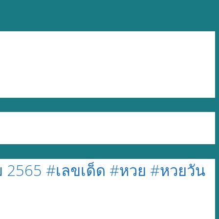
ม 2565 #เลขเด็ด #หวย #หวยวัน