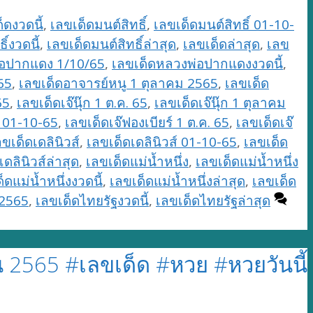
็ดงวดนี้
,
เลขเด็ดมนต์สิทธิ์
,
เลขเด็ดมนต์สิทธิ์ 01-10-
ิ์งวดนี้
,
เลขเด็ดมนต์สิทธิ์ล่าสุด
,
เลขเด็ดล่าสุด
,
เลข
่อปากแดง 1/10/65
,
เลขเด็ดหลวงพ่อปากแดงงวดนี้
,
65
,
เลขเด็ดอาจารย์หนู 1 ตุลาคม 2565
,
เลขเด็ด
65
,
เลขเด็ดเจ๊นุ๊ก 1 ต.ค. 65
,
เลขเด็ดเจ๊นุ๊ก 1 ตุลาคม
์ 01-10-65
,
เลขเด็ดเจ๊ฟองเบียร์ 1 ต.ค. 65
,
เลขเด็ดเจ๊
ลขเด็ดเดลินิวส์
,
เลขเด็ดเดลินิวส์ 01-10-65
,
เลขเด็ด
เดลินิวส์ล่าสุด
,
เลขเด็ดแม่น้ำหนึ่ง
,
เลขเด็ดแม่น้ำหนึ่ง
็ดแม่น้ำหนึ่งงวดนี้
,
เลขเด็ดแม่น้ำหนึ่งล่าสุด
,
เลขเด็ด
 2565
,
เลขเด็ดไทยรัฐงวดนี้
,
เลขเด็ดไทยรัฐล่าสุด
 2565 #เลขเด็ด #หวย #หวยวันนี้