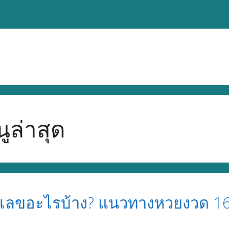
ูล่าสุด
้มีเลขอะไรบ้าง? แนวทางหวยงวด 1