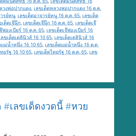
ด็ดมนต์สิทธิ์ 16 ต.ค. 65
,
เลขเด็ดมนต์สิทธิ์ 16
หลวงพ่อปากแดง
,
เลขเด็ดหลวงพ่อปากแดง 16 ต.ค.
ารย์หนู
,
เลขเด็ดอาจารย์หนู 16 ต.ค. 65
,
เลขเด็ด
เด็ดเจ๊นุ๊ก
,
เลขเด็ดเจ๊นุ๊ก 16 ต.ค. 65
,
เลขเด็ดเจ๊
จ๊ฟองเบียร์ 16 ต.ค. 65
,
เลขเด็ดเจ๊ฟองเบียร์ 16
เลขเด็ดเดลินิวส์ 16 10 65
,
เลขเด็ดเดลินิวส์ 16
แม่น้ำหนึ่ง 16 10 65
,
เลขเด็ดแม่น้ำหนึ่ง 16 ต.ค.
ทยรัฐ 16 10 65
,
เลขเด็ดไทยรัฐ 16 ต.ค. 65
,
เลข
 #เลขเด็ดงวดนี้ #หวย