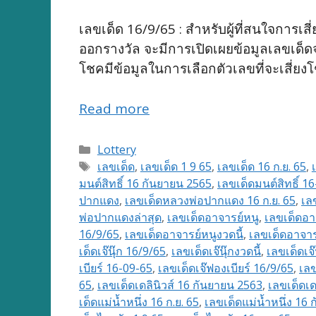
เลขเด็ด 16/9/65 : สำหรับผู้ที่สนใจการเ
ออกรางวัล จะมีการเปิดเผยข้อมูลเลขเด็ดจา
โชคมีข้อมูลในการเลือกตัวเลขที่จะเสี่ยง
Read more
Categories
Lottery
Tags
เลขเด็ด
,
เลขเด็ด 1 9 65
,
เลขเด็ด 16 ก.ย. 65
,
มนต์สิทธิ์ 16 กันยายน 2565
,
เลขเด็ดมนต์สิทธิ์ 1
ปากแดง
,
เลขเด็ดหลวงพ่อปากแดง 16 ก.ย. 65
,
เล
พ่อปากแดงล่าสุด
,
เลขเด็ดอาจารย์หนู
,
เลขเด็ดอาจ
16/9/65
,
เลขเด็ดอาจารย์หนูงวดนี้
,
เลขเด็ดอาจาร
เด็ดเจ๊นุ๊ก 16/9/65
,
เลขเด็ดเจ๊นุ๊กงวดนี้
,
เลขเด็ดเจ๊
เบียร์ 16-09-65
,
เลขเด็ดเจ๊ฟองเบียร์ 16/9/65
,
เลข
65
,
เลขเด็ดเดลินิวส์ 16 กันยายน 2563
,
เลขเด็ดเด
เด็ดแม่น้ำหนึ่ง 16 ก.ย. 65
,
เลขเด็ดแม่น้ำหนึ่ง 16