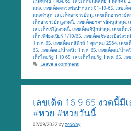
มนต์สิทธิ์ 1 ต.ค. 65
,
เลขเด็ดมนต์สิทธิ์ 1 ตุลาคม 
แดง
,
เลขเด็ดหลวงพ่อปากแดง 01-10-65
,
เลขเด็
แดงล่าสุด
,
เลขเด็ดอาจารย์หนู
,
เลขเด็ดอาจารย์ห
เด็ดอาจารย์หนูงวดนี้
,
เลขเด็ดอาจารย์หนูล่าสุด
,
เ
เลขเด็ดเจ๊นุ๊กงวดนี้
,
เลขเด็ดเจ๊นุ๊กล่าสุด
,
เลขเด็ดเจ
เด็ดเจ๊ฟองเบียร์ 1/10/65
,
เลขเด็ดเจ๊ฟองเบียร์งวดนี
1 ต.ค. 65
,
เลขเด็ดเดลินิวส์ 1 ตุลาคม 2564
,
เลขเด็
65
,
เลขเด็ดแม่น้ำหนึ่ง 1 ต.ค. 65
,
เลขเด็ดแม่น้ำหน
เด็ดไทยรัฐ 1 10 65
,
เลขเด็ดไทยรัฐ 1 ต.ค. 65
,
เลข
Leave a comment
เลขเด็ด 16 9 65 งวดนี้
#หวย #หวยวันนี้
02/09/2022
by
zcooby