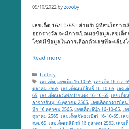
05/10/2022
by
zcooby
เลขเด็ด 16/10/65 : สำหรับผู้ที่สนใจการ
ออกรางวัล จะมีการเปิดเผยข้อมูลเลขเด็ดจา
โชคมีข้อมูลในการเลือกตัวเลขที่จะเสี่ยง
Read more
Categories
Lottery
Tags
เลขเด็ด
,
เลขเด็ด 16 10 65
,
เลขเด็ด 16 ต.ค. 6
ตุลาคม 2565
,
เลขเด็ดมนต์สิทธิ์ 16-10-65
,
เลขเด็
65
,
เลขเด็ดหลวงพ่อปากแดง 16-10-65
,
เลขเด็ด
อาจารย์หนู 16 ตุลาคม 2565
,
เลขเด็ดอาจารย์หนู
นุ๊ก 16 ตุลาคม 2565
,
เลขเด็ดเจ๊นุ๊ก 16-10-65
,
เลข
ตุลาคม 2565
,
เลขเด็ดเจ๊ฟองเบียร์ 16-10-65
,
เลขเ
ต.ค. 65
,
เลขเด็ดเดลินิวส์ 16 ตุลาคม 2563
,
เลขเด็