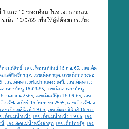
ี่ 1 และ 16 ของเดือน ในช่วงเวลาก่อน
ด 16/9/65 เพื่อให้ผู้ที่ต้องการเสี่ยง
็ดมนต์สิทธิ์
,
เลขเด็ดมนต์สิทธิ์ 16 ก.ย. 65
,
เลขเด็ด
ดมนต์สิทธิ์ล่าสุด
,
เลขเด็ดล่าสุด
,
เลขเด็ดหลวงพ่อ
5
,
เลขเด็ดหลวงพ่อปากแดงงวดนี้
,
เลขเด็ดหลวง
ดอาจารย์หนู 16-09-65
,
เลขเด็ดอาจารย์หนู
ก 16 กันยายน 2565
,
เลขเด็ดเจ๊นุ๊ก 16-09-65
,
เลข
ด็ดเจ๊ฟองเบียร์ 16 กันยายน 2565
,
เลขเด็ดเจ๊ฟอง
เลขเด็ดเดลินิวส์ 1 9 65
,
เลขเด็ดเดลินิวส์ 16 ก.ย.
ขเด็ดแม่น้ำหนึ่ง
,
เลขเด็ดแม่น้ำหนึ่ง 1 9 65
,
เลข
นี้
,
เลขเด็ดแม่น้ำหนึ่งล่าสุด
,
เลขเด็ดไทยรัฐ
,
เลข