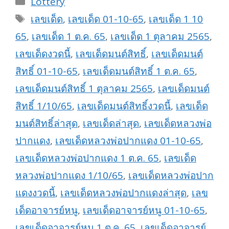
Lottery
Tags
เลขเด็ด
,
เลขเด็ด 01-10-65
,
เลขเด็ด 1 10
65
,
เลขเด็ด 1 ต.ค. 65
,
เลขเด็ด 1 ตุลาคม 2565
,
เลขเด็ดงวดนี้
,
เลขเด็ดมนต์สิทธิ์
,
เลขเด็ดมนต์
สิทธิ์ 01-10-65
,
เลขเด็ดมนต์สิทธิ์ 1 ต.ค. 65
,
เลขเด็ดมนต์สิทธิ์ 1 ตุลาคม 2565
,
เลขเด็ดมนต์
สิทธิ์ 1/10/65
,
เลขเด็ดมนต์สิทธิ์งวดนี้
,
เลขเด็ด
มนต์สิทธิ์ล่าสุด
,
เลขเด็ดล่าสุด
,
เลขเด็ดหลวงพ่อ
ปากแดง
,
เลขเด็ดหลวงพ่อปากแดง 01-10-65
,
เลขเด็ดหลวงพ่อปากแดง 1 ต.ค. 65
,
เลขเด็ด
หลวงพ่อปากแดง 1/10/65
,
เลขเด็ดหลวงพ่อปาก
แดงงวดนี้
,
เลขเด็ดหลวงพ่อปากแดงล่าสุด
,
เลข
เด็ดอาจารย์หนู
,
เลขเด็ดอาจารย์หนู 01-10-65
,
เลขเด็ดอาจารย์หนู 1 ต.ค. 65
,
เลขเด็ดอาจารย์