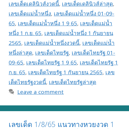
เลขเด็ดเดลินิวส์งวดนี้
,
เลขเด็ดเดลินิวส์ล่าสุด
,
เลขเด็ดแม่น้ำหนึ่ง
,
เลขเด็ดแม่น้ำหนึ่ง 01-09-
65
,
เลขเด็ดแม่น้ำหนึ่ง 1 9 65
,
เลขเด็ดแม่น้ำ
หนึ่ง 1 ก.ย. 65
,
เลขเด็ดแม่น้ำหนึ่ง 1 กันยายน
2565
,
เลขเด็ดแม่น้ำหนึ่งงวดนี้
,
เลขเด็ดแม่น้ำ
หนึ่งล่าสุด
,
เลขเด็ดไทยรัฐ
,
เลขเด็ดไทยรัฐ 01-
09-65
,
เลขเด็ดไทยรัฐ 1 9 65
,
เลขเด็ดไทยรัฐ 1
ก.ย. 65
,
เลขเด็ดไทยรัฐ 1 กันยายน 2565
,
เลข
เด็ดไทยรัฐงวดนี้
,
เลขเด็ดไทยรัฐล่าสุด
Leave a comment
เลขเด็ด 1/8/65 แนวทางหวยงวด 1