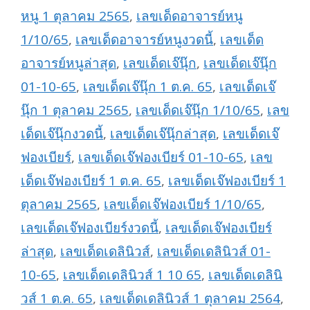
หนู 1 ตุลาคม 2565
,
เลขเด็ดอาจารย์หนู
1/10/65
,
เลขเด็ดอาจารย์หนูงวดนี้
,
เลขเด็ด
อาจารย์หนูล่าสุด
,
เลขเด็ดเจ๊นุ๊ก
,
เลขเด็ดเจ๊นุ๊ก
01-10-65
,
เลขเด็ดเจ๊นุ๊ก 1 ต.ค. 65
,
เลขเด็ดเจ๊
นุ๊ก 1 ตุลาคม 2565
,
เลขเด็ดเจ๊นุ๊ก 1/10/65
,
เลข
เด็ดเจ๊นุ๊กงวดนี้
,
เลขเด็ดเจ๊นุ๊กล่าสุด
,
เลขเด็ดเจ๊
ฟองเบียร์
,
เลขเด็ดเจ๊ฟองเบียร์ 01-10-65
,
เลข
เด็ดเจ๊ฟองเบียร์ 1 ต.ค. 65
,
เลขเด็ดเจ๊ฟองเบียร์ 1
ตุลาคม 2565
,
เลขเด็ดเจ๊ฟองเบียร์ 1/10/65
,
เลขเด็ดเจ๊ฟองเบียร์งวดนี้
,
เลขเด็ดเจ๊ฟองเบียร์
ล่าสุด
,
เลขเด็ดเดลินิวส์
,
เลขเด็ดเดลินิวส์ 01-
10-65
,
เลขเด็ดเดลินิวส์ 1 10 65
,
เลขเด็ดเดลินิ
วส์ 1 ต.ค. 65
,
เลขเด็ดเดลินิวส์ 1 ตุลาคม 2564
,