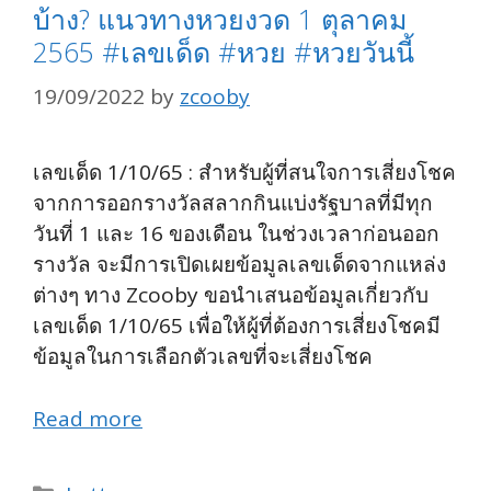
บ้าง? แนวทางหวยงวด 1 ตุลาคม
2565 #เลขเด็ด #หวย #หวยวันนี้
19/09/2022
by
zcooby
เลขเด็ด 1/10/65 : สำหรับผู้ที่สนใจการเสี่ยงโชค
จากการออกรางวัลสลากกินแบ่งรัฐบาลที่มีทุก
วันที่ 1 และ 16 ของเดือน ในช่วงเวลาก่อนออก
รางวัล จะมีการเปิดเผยข้อมูลเลขเด็ดจากแหล่ง
ต่างๆ ทาง Zcooby ขอนำเสนอข้อมูลเกี่ยวกับ
เลขเด็ด 1/10/65 เพื่อให้ผู้ที่ต้องการเสี่ยงโชคมี
ข้อมูลในการเลือกตัวเลขที่จะเสี่ยงโชค
Read more
Categories