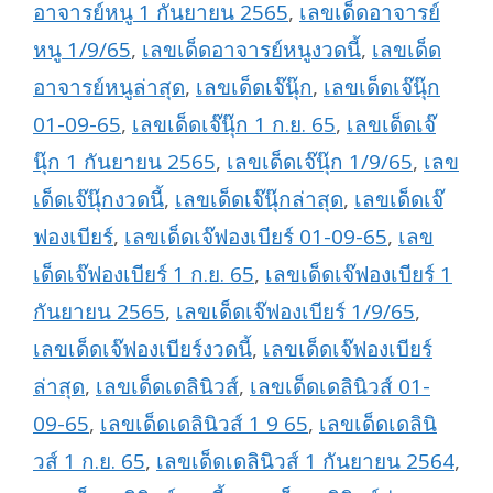
อาจารย์หนู 1 กันยายน 2565
,
เลขเด็ดอาจารย์
หนู 1/9/65
,
เลขเด็ดอาจารย์หนูงวดนี้
,
เลขเด็ด
อาจารย์หนูล่าสุด
,
เลขเด็ดเจ๊นุ๊ก
,
เลขเด็ดเจ๊นุ๊ก
01-09-65
,
เลขเด็ดเจ๊นุ๊ก 1 ก.ย. 65
,
เลขเด็ดเจ๊
นุ๊ก 1 กันยายน 2565
,
เลขเด็ดเจ๊นุ๊ก 1/9/65
,
เลข
เด็ดเจ๊นุ๊กงวดนี้
,
เลขเด็ดเจ๊นุ๊กล่าสุด
,
เลขเด็ดเจ๊
ฟองเบียร์
,
เลขเด็ดเจ๊ฟองเบียร์ 01-09-65
,
เลข
เด็ดเจ๊ฟองเบียร์ 1 ก.ย. 65
,
เลขเด็ดเจ๊ฟองเบียร์ 1
กันยายน 2565
,
เลขเด็ดเจ๊ฟองเบียร์ 1/9/65
,
เลขเด็ดเจ๊ฟองเบียร์งวดนี้
,
เลขเด็ดเจ๊ฟองเบียร์
ล่าสุด
,
เลขเด็ดเดลินิวส์
,
เลขเด็ดเดลินิวส์ 01-
09-65
,
เลขเด็ดเดลินิวส์ 1 9 65
,
เลขเด็ดเดลินิ
วส์ 1 ก.ย. 65
,
เลขเด็ดเดลินิวส์ 1 กันยายน 2564
,