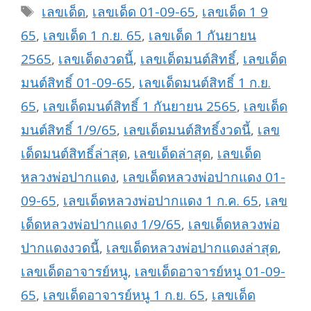
Tags
เลขเด็ด
,
เลขเด็ด 01-09-65
,
เลขเด็ด 1 9
65
,
เลขเด็ด 1 ก.ย. 65
,
เลขเด็ด 1 กันยายน
2565
,
เลขเด็ดงวดนี้
,
เลขเด็ดมนต์สิทธิ์
,
เลขเด็ด
มนต์สิทธิ์ 01-09-65
,
เลขเด็ดมนต์สิทธิ์ 1 ก.ย.
65
,
เลขเด็ดมนต์สิทธิ์ 1 กันยายน 2565
,
เลขเด็ด
มนต์สิทธิ์ 1/9/65
,
เลขเด็ดมนต์สิทธิ์งวดนี้
,
เลข
เด็ดมนต์สิทธิ์ล่าสุด
,
เลขเด็ดล่าสุด
,
เลขเด็ด
หลวงพ่อปากแดง
,
เลขเด็ดหลวงพ่อปากแดง 01-
09-65
,
เลขเด็ดหลวงพ่อปากแดง 1 ก.ค. 65
,
เลข
เด็ดหลวงพ่อปากแดง 1/9/65
,
เลขเด็ดหลวงพ่อ
ปากแดงงวดนี้
,
เลขเด็ดหลวงพ่อปากแดงล่าสุด
,
เลขเด็ดอาจารย์หนู
,
เลขเด็ดอาจารย์หนู 01-09-
65
,
เลขเด็ดอาจารย์หนู 1 ก.ย. 65
,
เลขเด็ด