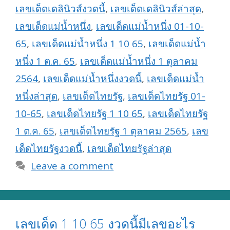
เลขเด็ดเดลินิวส์งวดนี้
,
เลขเด็ดเดลินิวส์ล่าสุด
,
เลขเด็ดแม่น้ำหนึ่ง
,
เลขเด็ดแม่น้ำหนึ่ง 01-10-
65
,
เลขเด็ดแม่น้ำหนึ่ง 1 10 65
,
เลขเด็ดแม่น้ำ
หนึ่ง 1 ต.ค. 65
,
เลขเด็ดแม่น้ำหนึ่ง 1 ตุลาคม
2564
,
เลขเด็ดแม่น้ำหนึ่งงวดนี้
,
เลขเด็ดแม่น้ำ
หนึ่งล่าสุด
,
เลขเด็ดไทยรัฐ
,
เลขเด็ดไทยรัฐ 01-
10-65
,
เลขเด็ดไทยรัฐ 1 10 65
,
เลขเด็ดไทยรัฐ
1 ต.ค. 65
,
เลขเด็ดไทยรัฐ 1 ตุลาคม 2565
,
เลข
เด็ดไทยรัฐงวดนี้
,
เลขเด็ดไทยรัฐล่าสุด
Leave a comment
เลขเด็ด 1 10 65 งวดนี้มีเลขอะไร