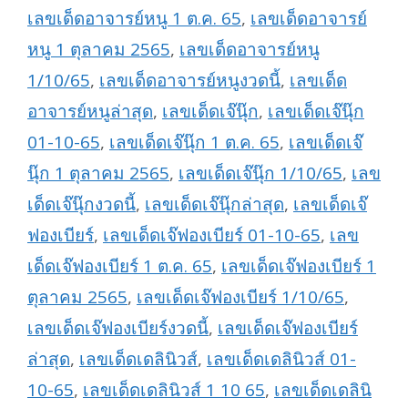
เลขเด็ดอาจารย์หนู 1 ต.ค. 65
,
เลขเด็ดอาจารย์
หนู 1 ตุลาคม 2565
,
เลขเด็ดอาจารย์หนู
1/10/65
,
เลขเด็ดอาจารย์หนูงวดนี้
,
เลขเด็ด
อาจารย์หนูล่าสุด
,
เลขเด็ดเจ๊นุ๊ก
,
เลขเด็ดเจ๊นุ๊ก
01-10-65
,
เลขเด็ดเจ๊นุ๊ก 1 ต.ค. 65
,
เลขเด็ดเจ๊
นุ๊ก 1 ตุลาคม 2565
,
เลขเด็ดเจ๊นุ๊ก 1/10/65
,
เลข
เด็ดเจ๊นุ๊กงวดนี้
,
เลขเด็ดเจ๊นุ๊กล่าสุด
,
เลขเด็ดเจ๊
ฟองเบียร์
,
เลขเด็ดเจ๊ฟองเบียร์ 01-10-65
,
เลข
เด็ดเจ๊ฟองเบียร์ 1 ต.ค. 65
,
เลขเด็ดเจ๊ฟองเบียร์ 1
ตุลาคม 2565
,
เลขเด็ดเจ๊ฟองเบียร์ 1/10/65
,
เลขเด็ดเจ๊ฟองเบียร์งวดนี้
,
เลขเด็ดเจ๊ฟองเบียร์
ล่าสุด
,
เลขเด็ดเดลินิวส์
,
เลขเด็ดเดลินิวส์ 01-
10-65
,
เลขเด็ดเดลินิวส์ 1 10 65
,
เลขเด็ดเดลินิ