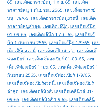
65
,
เลขเด็ดอาจารย์หนู 1 ก.ย. 65
,
เลขเด็ด
อาจารย์หนู 1 กันยายน 2565
,
เลขเด็ดอาจารย์
หนู 1/9/65
,
เลขเด็ดอาจารย์หนูงวดนี้
,
เลขเด็ด
อาจารย์หนูล่าสุด
,
เลขเด็ดเจ๊นุ๊ก
,
เลขเด็ดเจ๊นุ๊ก
01-09-65
,
เลขเด็ดเจ๊นุ๊ก 1 ก.ย. 65
,
เลขเด็ดเจ๊
นุ๊ก 1 กันยายน 2565
,
เลขเด็ดเจ๊นุ๊ก 1/9/65
,
เลข
เด็ดเจ๊นุ๊กงวดนี้
,
เลขเด็ดเจ๊นุ๊กล่าสุด
,
เลขเด็ดเจ๊
ฟองเบียร์
,
เลขเด็ดเจ๊ฟองเบียร์ 01-09-65
,
เลข
เด็ดเจ๊ฟองเบียร์ 1 ก.ย. 65
,
เลขเด็ดเจ๊ฟองเบียร์ 1
กันยายน 2565
,
เลขเด็ดเจ๊ฟองเบียร์ 1/9/65
,
เลขเด็ดเจ๊ฟองเบียร์งวดนี้
,
เลขเด็ดเจ๊ฟองเบียร์
ล่าสุด
,
เลขเด็ดเดลินิวส์
,
เลขเด็ดเดลินิวส์ 01-
09-65
,
เลขเด็ดเดลินิวส์ 1 9 65
,
เลขเด็ดเดลินิ