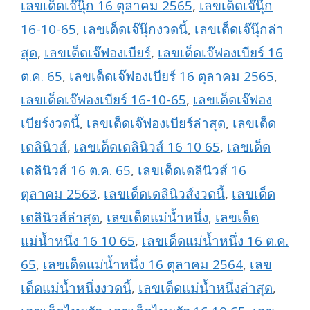
เลขเด็ดเจ๊นุ๊ก 16 ตุลาคม 2565
,
เลขเด็ดเจ๊นุ๊ก
16-10-65
,
เลขเด็ดเจ๊นุ๊กงวดนี้
,
เลขเด็ดเจ๊นุ๊กล่า
สุด
,
เลขเด็ดเจ๊ฟองเบียร์
,
เลขเด็ดเจ๊ฟองเบียร์ 16
ต.ค. 65
,
เลขเด็ดเจ๊ฟองเบียร์ 16 ตุลาคม 2565
,
เลขเด็ดเจ๊ฟองเบียร์ 16-10-65
,
เลขเด็ดเจ๊ฟอง
เบียร์งวดนี้
,
เลขเด็ดเจ๊ฟองเบียร์ล่าสุด
,
เลขเด็ด
เดลินิวส์
,
เลขเด็ดเดลินิวส์ 16 10 65
,
เลขเด็ด
เดลินิวส์ 16 ต.ค. 65
,
เลขเด็ดเดลินิวส์ 16
ตุลาคม 2563
,
เลขเด็ดเดลินิวส์งวดนี้
,
เลขเด็ด
เดลินิวส์ล่าสุด
,
เลขเด็ดแม่น้ำหนึ่ง
,
เลขเด็ด
แม่น้ำหนึ่ง 16 10 65
,
เลขเด็ดแม่น้ำหนึ่ง 16 ต.ค.
65
,
เลขเด็ดแม่น้ำหนึ่ง 16 ตุลาคม 2564
,
เลข
เด็ดแม่น้ำหนึ่งงวดนี้
,
เลขเด็ดแม่น้ำหนึ่งล่าสุด
,