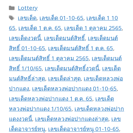
Categories
Lottery
Tags
เลขเด็ด
,
เลขเด็ด 01-10-65
,
เลขเด็ด 1 10
65
,
เลขเด็ด 1 ต.ค. 65
,
เลขเด็ด 1 ตุลาคม 2565
,
เลขเด็ดงวดนี้
,
เลขเด็ดมนต์สิทธิ์
,
เลขเด็ดมนต์
สิทธิ์ 01-10-65
,
เลขเด็ดมนต์สิทธิ์ 1 ต.ค. 65
,
เลขเด็ดมนต์สิทธิ์ 1 ตุลาคม 2565
,
เลขเด็ดมนต์
สิทธิ์ 1/10/65
,
เลขเด็ดมนต์สิทธิ์งวดนี้
,
เลขเด็ด
มนต์สิทธิ์ล่าสุด
,
เลขเด็ดล่าสุด
,
เลขเด็ดหลวงพ่อ
ปากแดง
,
เลขเด็ดหลวงพ่อปากแดง 01-10-65
,
เลขเด็ดหลวงพ่อปากแดง 1 ต.ค. 65
,
เลขเด็ด
หลวงพ่อปากแดง 1/10/65
,
เลขเด็ดหลวงพ่อปาก
แดงงวดนี้
,
เลขเด็ดหลวงพ่อปากแดงล่าสุด
,
เลข
เด็ดอาจารย์หนู
,
เลขเด็ดอาจารย์หนู 01-10-65
,