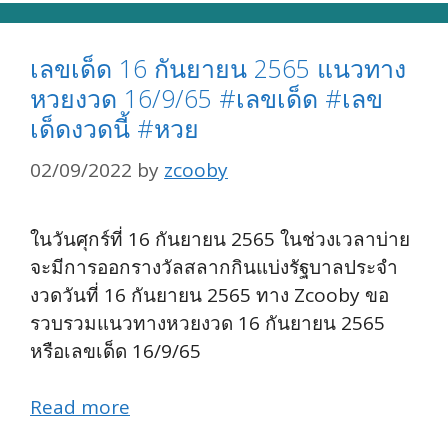
เลขเด็ด 16 กันยายน 2565 แนวทาง
หวยงวด 16/9/65 #เลขเด็ด #เลข
เด็ดงวดนี้ #หวย
02/09/2022
by
zcooby
ในวันศุกร์ที่ 16 กันยายน 2565 ในช่วงเวลาบ่าย
จะมีการออกรางวัลสลากกินแบ่งรัฐบาลประจำ
งวดวันที่ 16 กันยายน 2565 ทาง Zcooby ขอ
รวบรวมแนวทางหวยงวด 16 กันยายน 2565
หรือเลขเด็ด 16/9/65
Read more