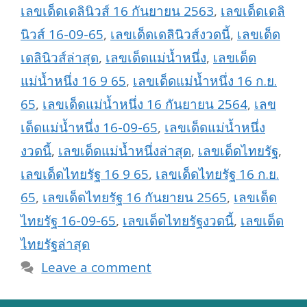
เลขเด็ดเดลินิวส์ 16 กันยายน 2563
,
เลขเด็ดเดลิ
นิวส์ 16-09-65
,
เลขเด็ดเดลินิวส์งวดนี้
,
เลขเด็ด
เดลินิวส์ล่าสุด
,
เลขเด็ดแม่น้ำหนึ่ง
,
เลขเด็ด
แม่น้ำหนึ่ง 16 9 65
,
เลขเด็ดแม่น้ำหนึ่ง 16 ก.ย.
65
,
เลขเด็ดแม่น้ำหนึ่ง 16 กันยายน 2564
,
เลข
เด็ดแม่น้ำหนึ่ง 16-09-65
,
เลขเด็ดแม่น้ำหนึ่ง
งวดนี้
,
เลขเด็ดแม่น้ำหนึ่งล่าสุด
,
เลขเด็ดไทยรัฐ
,
เลขเด็ดไทยรัฐ 16 9 65
,
เลขเด็ดไทยรัฐ 16 ก.ย.
65
,
เลขเด็ดไทยรัฐ 16 กันยายน 2565
,
เลขเด็ด
ไทยรัฐ 16-09-65
,
เลขเด็ดไทยรัฐงวดนี้
,
เลขเด็ด
ไทยรัฐล่าสุด
Leave a comment