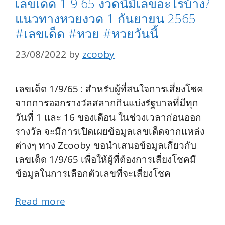
เลขเด็ด 1 9 65 งวดนี้มีเลขอะไรบ้าง?
แนวทางหวยงวด 1 กันยายน 2565
#เลขเด็ด #หวย #หวยวันนี้
23/08/2022
by
zcooby
เลขเด็ด 1/9/65 : สำหรับผู้ที่สนใจการเสี่ยงโชค
จากการออกรางวัลสลากกินแบ่งรัฐบาลที่มีทุก
วันที่ 1 และ 16 ของเดือน ในช่วงเวลาก่อนออก
รางวัล จะมีการเปิดเผยข้อมูลเลขเด็ดจากแหล่ง
ต่างๆ ทาง Zcooby ขอนำเสนอข้อมูลเกี่ยวกับ
เลขเด็ด 1/9/65 เพื่อให้ผู้ที่ต้องการเสี่ยงโชคมี
ข้อมูลในการเลือกตัวเลขที่จะเสี่ยงโชค
Read more