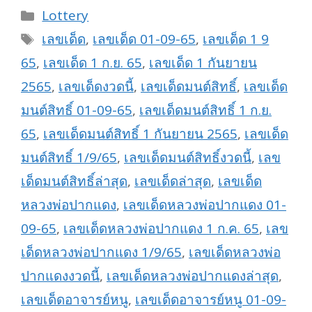
Categories
Lottery
Tags
เลขเด็ด
,
เลขเด็ด 01-09-65
,
เลขเด็ด 1 9
65
,
เลขเด็ด 1 ก.ย. 65
,
เลขเด็ด 1 กันยายน
2565
,
เลขเด็ดงวดนี้
,
เลขเด็ดมนต์สิทธิ์
,
เลขเด็ด
มนต์สิทธิ์ 01-09-65
,
เลขเด็ดมนต์สิทธิ์ 1 ก.ย.
65
,
เลขเด็ดมนต์สิทธิ์ 1 กันยายน 2565
,
เลขเด็ด
มนต์สิทธิ์ 1/9/65
,
เลขเด็ดมนต์สิทธิ์งวดนี้
,
เลข
เด็ดมนต์สิทธิ์ล่าสุด
,
เลขเด็ดล่าสุด
,
เลขเด็ด
หลวงพ่อปากแดง
,
เลขเด็ดหลวงพ่อปากแดง 01-
09-65
,
เลขเด็ดหลวงพ่อปากแดง 1 ก.ค. 65
,
เลข
เด็ดหลวงพ่อปากแดง 1/9/65
,
เลขเด็ดหลวงพ่อ
ปากแดงงวดนี้
,
เลขเด็ดหลวงพ่อปากแดงล่าสุด
,
เลขเด็ดอาจารย์หนู
,
เลขเด็ดอาจารย์หนู 01-09-