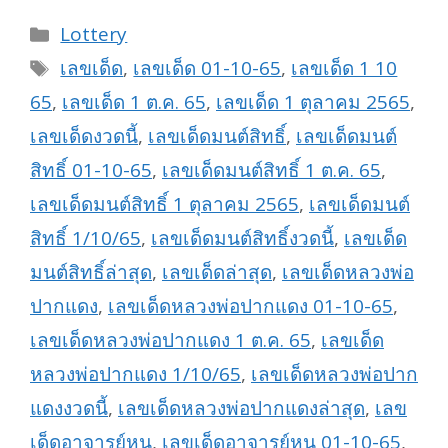
Categories
Lottery
Tags
เลขเด็ด
,
เลขเด็ด 01-10-65
,
เลขเด็ด 1 10
65
,
เลขเด็ด 1 ต.ค. 65
,
เลขเด็ด 1 ตุลาคม 2565
,
เลขเด็ดงวดนี้
,
เลขเด็ดมนต์สิทธิ์
,
เลขเด็ดมนต์
สิทธิ์ 01-10-65
,
เลขเด็ดมนต์สิทธิ์ 1 ต.ค. 65
,
เลขเด็ดมนต์สิทธิ์ 1 ตุลาคม 2565
,
เลขเด็ดมนต์
สิทธิ์ 1/10/65
,
เลขเด็ดมนต์สิทธิ์งวดนี้
,
เลขเด็ด
มนต์สิทธิ์ล่าสุด
,
เลขเด็ดล่าสุด
,
เลขเด็ดหลวงพ่อ
ปากแดง
,
เลขเด็ดหลวงพ่อปากแดง 01-10-65
,
เลขเด็ดหลวงพ่อปากแดง 1 ต.ค. 65
,
เลขเด็ด
หลวงพ่อปากแดง 1/10/65
,
เลขเด็ดหลวงพ่อปาก
แดงงวดนี้
,
เลขเด็ดหลวงพ่อปากแดงล่าสุด
,
เลข
เด็ดอาจารย์หนู
,
เลขเด็ดอาจารย์หนู 01-10-65
,