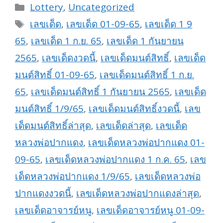
Categories
Lottery
,
Uncategorized
Tags
เลขเด็ด
,
เลขเด็ด 01-09-65
,
เลขเด็ด 1 9
65
,
เลขเด็ด 1 ก.ย. 65
,
เลขเด็ด 1 กันยายน
2565
,
เลขเด็ดงวดนี้
,
เลขเด็ดมนต์สิทธิ์
,
เลขเด็ด
มนต์สิทธิ์ 01-09-65
,
เลขเด็ดมนต์สิทธิ์ 1 ก.ย.
65
,
เลขเด็ดมนต์สิทธิ์ 1 กันยายน 2565
,
เลขเด็ด
มนต์สิทธิ์ 1/9/65
,
เลขเด็ดมนต์สิทธิ์งวดนี้
,
เลข
เด็ดมนต์สิทธิ์ล่าสุด
,
เลขเด็ดล่าสุด
,
เลขเด็ด
หลวงพ่อปากแดง
,
เลขเด็ดหลวงพ่อปากแดง 01-
09-65
,
เลขเด็ดหลวงพ่อปากแดง 1 ก.ค. 65
,
เลข
เด็ดหลวงพ่อปากแดง 1/9/65
,
เลขเด็ดหลวงพ่อ
ปากแดงงวดนี้
,
เลขเด็ดหลวงพ่อปากแดงล่าสุด
,
เลขเด็ดอาจารย์หนู
,
เลขเด็ดอาจารย์หนู 01-09-