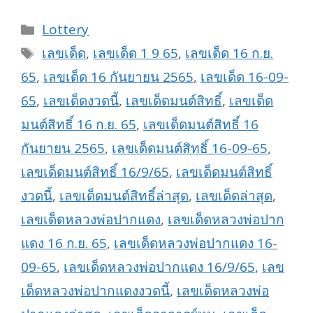
Categories
Lottery
Tags
เลขเด็ด
,
เลขเด็ด 1 9 65
,
เลขเด็ด 16 ก.ย.
65
,
เลขเด็ด 16 กันยายน 2565
,
เลขเด็ด 16-09-
65
,
เลขเด็ดงวดนี้
,
เลขเด็ดมนต์สิทธิ์
,
เลขเด็ด
มนต์สิทธิ์ 16 ก.ย. 65
,
เลขเด็ดมนต์สิทธิ์ 16
กันยายน 2565
,
เลขเด็ดมนต์สิทธิ์ 16-09-65
,
เลขเด็ดมนต์สิทธิ์ 16/9/65
,
เลขเด็ดมนต์สิทธิ์
งวดนี้
,
เลขเด็ดมนต์สิทธิ์ล่าสุด
,
เลขเด็ดล่าสุด
,
เลขเด็ดหลวงพ่อปากแดง
,
เลขเด็ดหลวงพ่อปาก
แดง 16 ก.ย. 65
,
เลขเด็ดหลวงพ่อปากแดง 16-
09-65
,
เลขเด็ดหลวงพ่อปากแดง 16/9/65
,
เลข
เด็ดหลวงพ่อปากแดงงวดนี้
,
เลขเด็ดหลวงพ่อ