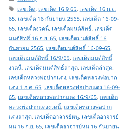
Tags
เลขเด็ด
,
เลขเด็ด 16 9 65
,
เลขเด็ด 16 ก.ย.
65
,
เลขเด็ด 16 กันยายน 2565
,
เลขเด็ด 16-09-
65
,
เลขเด็ดงวดนี้
,
เลขเด็ดมนต์สิทธิ์
,
เลขเด็ด
มนต์สิทธิ์ 16 ก.ย. 65
,
เลขเด็ดมนต์สิทธิ์ 16
กันยายน 2565
,
เลขเด็ดมนต์สิทธิ์ 16-09-65
,
เลขเด็ดมนต์สิทธิ์ 16/9/65
,
เลขเด็ดมนต์สิทธิ์
งวดนี้
,
เลขเด็ดมนต์สิทธิ์ล่าสุด
,
เลขเด็ดล่าสุด
,
เลขเด็ดหลวงพ่อปากแดง
,
เลขเด็ดหลวงพ่อปาก
แดง 1 ก.ค. 65
,
เลขเด็ดหลวงพ่อปากแดง 16-09-
65
,
เลขเด็ดหลวงพ่อปากแดง 16/9/65
,
เลขเด็ด
หลวงพ่อปากแดงงวดนี้
,
เลขเด็ดหลวงพ่อปาก
แดงล่าสุด
,
เลขเด็ดอาจารย์หนู
,
เลขเด็ดอาจารย์
หนู 16 ก.ย. 65
,
เลขเด็ดอาจารย์หนู 16 กันยายน