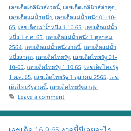
เลขเด็ดเดลินิวส์งวดนี้
,
เลขเด็ดเดลินิวส์ล่าสุด
,
เลขเด็ดแม่น้ำหนึ่ง
,
เลขเด็ดแม่น้ำหนึ่ง 01-10-
65
,
เลขเด็ดแม่น้ำหนึ่ง 1 10 65
,
เลขเด็ดแม่น้ำ
หนึ่ง 1 ต.ค. 65
,
เลขเด็ดแม่น้ำหนึ่ง 1 ตุลาคม
2564
,
เลขเด็ดแม่น้ำหนึ่งงวดนี้
,
เลขเด็ดแม่น้ำ
หนึ่งล่าสุด
,
เลขเด็ดไทยรัฐ
,
เลขเด็ดไทยรัฐ 01-
10-65
,
เลขเด็ดไทยรัฐ 1 10 65
,
เลขเด็ดไทยรัฐ
1 ต.ค. 65
,
เลขเด็ดไทยรัฐ 1 ตุลาคม 2565
,
เลข
เด็ดไทยรัฐงวดนี้
,
เลขเด็ดไทยรัฐล่าสุด
Leave a comment
เลขเด็ด 16 9 65 งวดนี้มีเลขอะไร