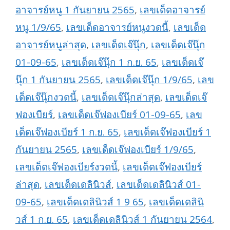
อาจารย์หนู 1 กันยายน 2565
,
เลขเด็ดอาจารย์
หนู 1/9/65
,
เลขเด็ดอาจารย์หนูงวดนี้
,
เลขเด็ด
อาจารย์หนูล่าสุด
,
เลขเด็ดเจ๊นุ๊ก
,
เลขเด็ดเจ๊นุ๊ก
01-09-65
,
เลขเด็ดเจ๊นุ๊ก 1 ก.ย. 65
,
เลขเด็ดเจ๊
นุ๊ก 1 กันยายน 2565
,
เลขเด็ดเจ๊นุ๊ก 1/9/65
,
เลข
เด็ดเจ๊นุ๊กงวดนี้
,
เลขเด็ดเจ๊นุ๊กล่าสุด
,
เลขเด็ดเจ๊
ฟองเบียร์
,
เลขเด็ดเจ๊ฟองเบียร์ 01-09-65
,
เลข
เด็ดเจ๊ฟองเบียร์ 1 ก.ย. 65
,
เลขเด็ดเจ๊ฟองเบียร์ 1
กันยายน 2565
,
เลขเด็ดเจ๊ฟองเบียร์ 1/9/65
,
เลขเด็ดเจ๊ฟองเบียร์งวดนี้
,
เลขเด็ดเจ๊ฟองเบียร์
ล่าสุด
,
เลขเด็ดเดลินิวส์
,
เลขเด็ดเดลินิวส์ 01-
09-65
,
เลขเด็ดเดลินิวส์ 1 9 65
,
เลขเด็ดเดลินิ
วส์ 1 ก.ย. 65
,
เลขเด็ดเดลินิวส์ 1 กันยายน 2564
,