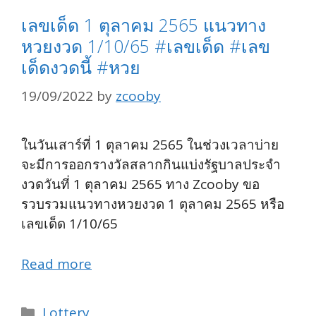
เลขเด็ด 1 ตุลาคม 2565 แนวทาง
หวยงวด 1/10/65 #เลขเด็ด #เลข
เด็ดงวดนี้ #หวย
19/09/2022
by
zcooby
ในวันเสาร์ที่ 1 ตุลาคม 2565 ในช่วงเวลาบ่าย
จะมีการออกรางวัลสลากกินแบ่งรัฐบาลประจำ
งวดวันที่ 1 ตุลาคม 2565 ทาง Zcooby ขอ
รวบรวมแนวทางหวยงวด 1 ตุลาคม 2565 หรือ
เลขเด็ด 1/10/65
Read more
Categories
Lottery