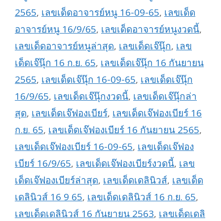
2565
,
เลขเด็ดอาจารย์หนู 16-09-65
,
เลขเด็ด
อาจารย์หนู 16/9/65
,
เลขเด็ดอาจารย์หนูงวดนี้
,
เลขเด็ดอาจารย์หนูล่าสุด
,
เลขเด็ดเจ๊นุ๊ก
,
เลข
เด็ดเจ๊นุ๊ก 16 ก.ย. 65
,
เลขเด็ดเจ๊นุ๊ก 16 กันยายน
2565
,
เลขเด็ดเจ๊นุ๊ก 16-09-65
,
เลขเด็ดเจ๊นุ๊ก
16/9/65
,
เลขเด็ดเจ๊นุ๊กงวดนี้
,
เลขเด็ดเจ๊นุ๊กล่า
สุด
,
เลขเด็ดเจ๊ฟองเบียร์
,
เลขเด็ดเจ๊ฟองเบียร์ 16
ก.ย. 65
,
เลขเด็ดเจ๊ฟองเบียร์ 16 กันยายน 2565
,
เลขเด็ดเจ๊ฟองเบียร์ 16-09-65
,
เลขเด็ดเจ๊ฟอง
เบียร์ 16/9/65
,
เลขเด็ดเจ๊ฟองเบียร์งวดนี้
,
เลข
เด็ดเจ๊ฟองเบียร์ล่าสุด
,
เลขเด็ดเดลินิวส์
,
เลขเด็ด
เดลินิวส์ 16 9 65
,
เลขเด็ดเดลินิวส์ 16 ก.ย. 65
,
เลขเด็ดเดลินิวส์ 16 กันยายน 2563
,
เลขเด็ดเดลิ