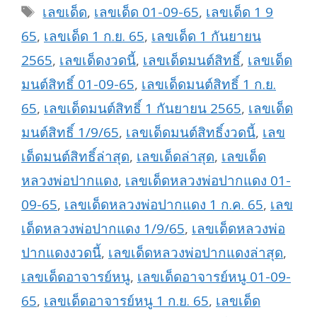
Tags
เลขเด็ด
,
เลขเด็ด 01-09-65
,
เลขเด็ด 1 9
65
,
เลขเด็ด 1 ก.ย. 65
,
เลขเด็ด 1 กันยายน
2565
,
เลขเด็ดงวดนี้
,
เลขเด็ดมนต์สิทธิ์
,
เลขเด็ด
มนต์สิทธิ์ 01-09-65
,
เลขเด็ดมนต์สิทธิ์ 1 ก.ย.
65
,
เลขเด็ดมนต์สิทธิ์ 1 กันยายน 2565
,
เลขเด็ด
มนต์สิทธิ์ 1/9/65
,
เลขเด็ดมนต์สิทธิ์งวดนี้
,
เลข
เด็ดมนต์สิทธิ์ล่าสุด
,
เลขเด็ดล่าสุด
,
เลขเด็ด
หลวงพ่อปากแดง
,
เลขเด็ดหลวงพ่อปากแดง 01-
09-65
,
เลขเด็ดหลวงพ่อปากแดง 1 ก.ค. 65
,
เลข
เด็ดหลวงพ่อปากแดง 1/9/65
,
เลขเด็ดหลวงพ่อ
ปากแดงงวดนี้
,
เลขเด็ดหลวงพ่อปากแดงล่าสุด
,
เลขเด็ดอาจารย์หนู
,
เลขเด็ดอาจารย์หนู 01-09-
65
,
เลขเด็ดอาจารย์หนู 1 ก.ย. 65
,
เลขเด็ด