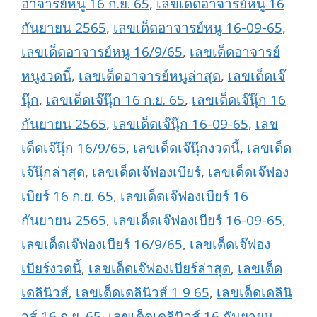
อาจารย์หนู 16 ก.ย. 65
,
เลขเด็ดอาจารย์หนู 16
กันยายน 2565
,
เลขเด็ดอาจารย์หนู 16-09-65
,
เลขเด็ดอาจารย์หนู 16/9/65
,
เลขเด็ดอาจารย์
หนูงวดนี้
,
เลขเด็ดอาจารย์หนูล่าสุด
,
เลขเด็ดเจ๊
นุ๊ก
,
เลขเด็ดเจ๊นุ๊ก 16 ก.ย. 65
,
เลขเด็ดเจ๊นุ๊ก 16
กันยายน 2565
,
เลขเด็ดเจ๊นุ๊ก 16-09-65
,
เลข
เด็ดเจ๊นุ๊ก 16/9/65
,
เลขเด็ดเจ๊นุ๊กงวดนี้
,
เลขเด็ด
เจ๊นุ๊กล่าสุด
,
เลขเด็ดเจ๊ฟองเบียร์
,
เลขเด็ดเจ๊ฟอง
เบียร์ 16 ก.ย. 65
,
เลขเด็ดเจ๊ฟองเบียร์ 16
กันยายน 2565
,
เลขเด็ดเจ๊ฟองเบียร์ 16-09-65
,
เลขเด็ดเจ๊ฟองเบียร์ 16/9/65
,
เลขเด็ดเจ๊ฟอง
เบียร์งวดนี้
,
เลขเด็ดเจ๊ฟองเบียร์ล่าสุด
,
เลขเด็ด
เดลินิวส์
,
เลขเด็ดเดลินิวส์ 1 9 65
,
เลขเด็ดเดลินิ
วส์ 16 ก.ย. 65
,
เลขเด็ดเดลินิวส์ 16 กันยายน