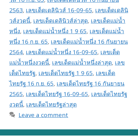
2563
,
เลขเด็ดเดลินิวส์ 16-09-65
,
เลขเด็ดเดลินิ
วส์งวดนี้
,
เลขเด็ดเดลินิวส์ล่าสุด
,
เลขเด็ดแม่น้ำ
หนึ่ง
,
เลขเด็ดแม่น้ำหนึ่ง 1 9 65
,
เลขเด็ดแม่น้ำ
หนึ่ง 16 ก.ย. 65
,
เลขเด็ดแม่น้ำหนึ่ง 16 กันยายน
2564
,
เลขเด็ดแม่น้ำหนึ่ง 16-09-65
,
เลขเด็ด
แม่น้ำหนึ่งงวดนี้
,
เลขเด็ดแม่น้ำหนึ่งล่าสุด
,
เลข
เด็ดไทยรัฐ
,
เลขเด็ดไทยรัฐ 1 9 65
,
เลขเด็ด
ไทยรัฐ 16 ก.ย. 65
,
เลขเด็ดไทยรัฐ 16 กันยายน
2565
,
เลขเด็ดไทยรัฐ 16-09-65
,
เลขเด็ดไทยรัฐ
งวดนี้
,
เลขเด็ดไทยรัฐล่าสุด
Leave a comment