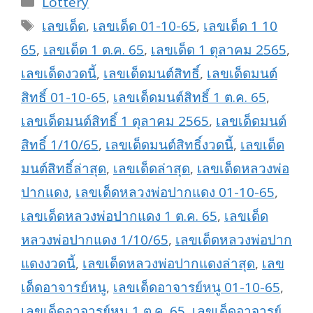
Lottery
Tags
เลขเด็ด
,
เลขเด็ด 01-10-65
,
เลขเด็ด 1 10
65
,
เลขเด็ด 1 ต.ค. 65
,
เลขเด็ด 1 ตุลาคม 2565
,
เลขเด็ดงวดนี้
,
เลขเด็ดมนต์สิทธิ์
,
เลขเด็ดมนต์
สิทธิ์ 01-10-65
,
เลขเด็ดมนต์สิทธิ์ 1 ต.ค. 65
,
เลขเด็ดมนต์สิทธิ์ 1 ตุลาคม 2565
,
เลขเด็ดมนต์
สิทธิ์ 1/10/65
,
เลขเด็ดมนต์สิทธิ์งวดนี้
,
เลขเด็ด
มนต์สิทธิ์ล่าสุด
,
เลขเด็ดล่าสุด
,
เลขเด็ดหลวงพ่อ
ปากแดง
,
เลขเด็ดหลวงพ่อปากแดง 01-10-65
,
เลขเด็ดหลวงพ่อปากแดง 1 ต.ค. 65
,
เลขเด็ด
หลวงพ่อปากแดง 1/10/65
,
เลขเด็ดหลวงพ่อปาก
แดงงวดนี้
,
เลขเด็ดหลวงพ่อปากแดงล่าสุด
,
เลข
เด็ดอาจารย์หนู
,
เลขเด็ดอาจารย์หนู 01-10-65
,
เลขเด็ดอาจารย์หนู 1 ต.ค. 65
,
เลขเด็ดอาจารย์