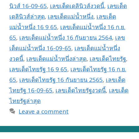
นิวส์ 16-09-65
,
เลขเด็ดเดลินิวส์งวดนี้
,
เลขเด็ด
เดลินิวส์ล่าสุด
,
เลขเด็ดแม่น้ำหนึ่ง
,
เลขเด็ด
แม่น้ำหนึ่ง 16 9 65
,
เลขเด็ดแม่น้ำหนึ่ง 16 ก.ย.
65
,
เลขเด็ดแม่น้ำหนึ่ง 16 กันยายน 2564
,
เลข
เด็ดแม่น้ำหนึ่ง 16-09-65
,
เลขเด็ดแม่น้ำหนึ่ง
งวดนี้
,
เลขเด็ดแม่น้ำหนึ่งล่าสุด
,
เลขเด็ดไทยรัฐ
,
เลขเด็ดไทยรัฐ 16 9 65
,
เลขเด็ดไทยรัฐ 16 ก.ย.
65
,
เลขเด็ดไทยรัฐ 16 กันยายน 2565
,
เลขเด็ด
ไทยรัฐ 16-09-65
,
เลขเด็ดไทยรัฐงวดนี้
,
เลขเด็ด
ไทยรัฐล่าสุด
Leave a comment