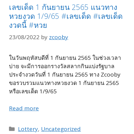
เลขเด็ด 1 กันยายน 2565 แนวทาง
หวยงวด 1/9/65 #เลขเด็ด #เลขเด็ด
งวดนี้ #หวย
23/08/2022
by
zcooby
ในวันพฤหัสบดีที่ 1 กันยายน 2565 ในช่วงเวลา
บ่าย จะมีการออกรางวัลสลากกินแบ่งรัฐบาล
ประจำงวดวันที่ 1 กันยายน 2565 ทาง Zcooby
ขอรวบรวมแนวทางหวยงวด 1 กันยายน 2565
หรือเลขเด็ด 1/9/65
Read more
Categories
Lottery
,
Uncategorized