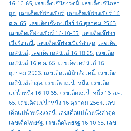
16-10-65
,
เลขเด็ดเจ๊นุ๊กงวดนี้
,
เลขเด็ดเจ๊นุ๊กล่า
สุด
,
เลขเด็ดเจ๊ฟองเบียร์
,
เลขเด็ดเจ๊ฟองเบียร์ 16
ต.ค. 65
,
เลขเด็ดเจ๊ฟองเบียร์ 16 ตุลาคม 2565
,
เลขเด็ดเจ๊ฟองเบียร์ 16-10-65
,
เลขเด็ดเจ๊ฟอง
เบียร์งวดนี้
,
เลขเด็ดเจ๊ฟองเบียร์ล่าสุด
,
เลขเด็ด
เดลินิวส์
,
เลขเด็ดเดลินิวส์ 16 10 65
,
เลขเด็ด
เดลินิวส์ 16 ต.ค. 65
,
เลขเด็ดเดลินิวส์ 16
ตุลาคม 2563
,
เลขเด็ดเดลินิวส์งวดนี้
,
เลขเด็ด
เดลินิวส์ล่าสุด
,
เลขเด็ดแม่น้ำหนึ่ง
,
เลขเด็ด
แม่น้ำหนึ่ง 16 10 65
,
เลขเด็ดแม่น้ำหนึ่ง 16 ต.ค.
65
,
เลขเด็ดแม่น้ำหนึ่ง 16 ตุลาคม 2564
,
เลข
เด็ดแม่น้ำหนึ่งงวดนี้
,
เลขเด็ดแม่น้ำหนึ่งล่าสุด
,
เลขเด็ดไทยรัฐ
,
เลขเด็ดไทยรัฐ 16 10 65
,
เลข