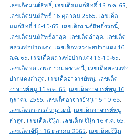
เลขเด็ดมนต์สิทธิ์
,
เลขเด็ดมนต์สิทธิ์ 16 ต.ค. 65
,
เลขเด็ดมนต์สิทธิ์ 16 ตุลาคม 2565
,
เลขเด็ด
มนต์สิทธิ์ 16-10-65
,
เลขเด็ดมนต์สิทธิ์งวดนี้
,
เลขเด็ดมนต์สิทธิ์ล่าสุด
,
เลขเด็ดล่าสุด
,
เลขเด็ด
หลวงพ่อปากแดง
,
เลขเด็ดหลวงพ่อปากแดง 16
ต.ค. 65
,
เลขเด็ดหลวงพ่อปากแดง 16-10-65
,
เลขเด็ดหลวงพ่อปากแดงงวดนี้
,
เลขเด็ดหลวงพ่อ
ปากแดงล่าสุด
,
เลขเด็ดอาจารย์หนู
,
เลขเด็ด
อาจารย์หนู 16 ต.ค. 65
,
เลขเด็ดอาจารย์หนู 16
ตุลาคม 2565
,
เลขเด็ดอาจารย์หนู 16-10-65
,
เลขเด็ดอาจารย์หนูงวดนี้
,
เลขเด็ดอาจารย์หนู
ล่าสุด
,
เลขเด็ดเจ๊นุ๊ก
,
เลขเด็ดเจ๊นุ๊ก 16 ต.ค. 65
,
เลขเด็ดเจ๊นุ๊ก 16 ตุลาคม 2565
,
เลขเด็ดเจ๊นุ๊ก