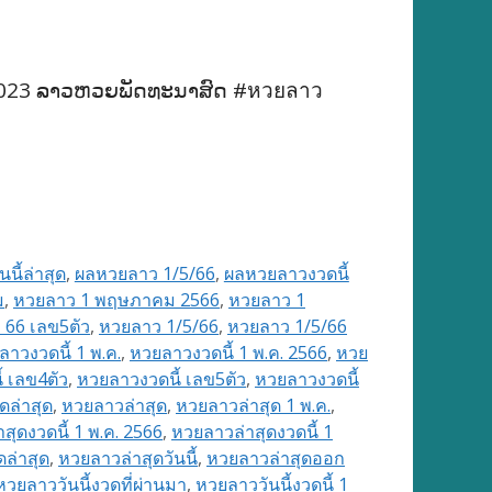
 2023 ລາວຫວຍພັດທະນາສົດ #หวยลาว
นี้ล่าสุด
,
ผลหวยลาว 1/5/66
,
ผลหวยลาวงวดนี้
ม
,
หวยลาว 1 พฤษภาคม 2566
,
หวยลาว 1
66 เลข5ตัว
,
หวยลาว 1/5/66
,
หวยลาว 1/5/66
าวงวดนี้ 1 พ.ค.
,
หวยลาวงวดนี้ 1 พ.ค. 2566
,
หวย
้ เลข4ตัว
,
หวยลาวงวดนี้ เลข5ตัว
,
หวยลาวงวดนี้
ล่าสุด
,
หวยลาวล่าสุด
,
หวยลาวล่าสุด 1 พ.ค.
,
สุดงวดนี้ 1 พ.ค. 2566
,
หวยลาวล่าสุดงวดนี้ 1
ล่าสุด
,
หวยลาวล่าสุดวันนี้
,
หวยลาวล่าสุดออก
หวยลาววันนี้งวดที่ผ่านมา
,
หวยลาววันนี้งวดนี้ 1