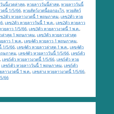
ันนี้งวดล่าสุด
,
หวยลาววันนี้ล่าสุด
,
หวยลาววันนี้
วดนี้ 1/5/66
,
หวยสัตว์งวดนี้ออกอะไร
,
หวยสัตว์
ลข2ตัว หวยลาวงวดนี้ 1 พฤษภาคม
,
เลข2ตัว หวย
66
,
เลข2ตัว หวยลาววันนี้ 1 พ.ค.
,
เลข2ตัว หวยลาว
 หวยลาว 1/5/66
,
เลข3ตัว หวยลาวงวดนี้ 1 พ.ค.
,
วล่าสุด 1 พฤษภาคม
,
เลข3ตัว หวยลาวล่าสุด
วยลาว 1 พ.ค.
,
เลข4ตัว หวยลาว 1 พฤษภาคม
,
้ 1/5/66
,
เลข4ตัว หวยลาวล่าสุด 1 พ.ค.
,
เลข4ตัว
1 พฤษภาคม
,
เลข4ตัว หวยลาววันนี้ 1/5/66
,
เลข5ตัว
,
เลข5ตัว หวยลาวงวดนี้ 1/5/66
,
เลข5ตัว หวย
,
เลข5ตัว หวยลาววันนี้ 1 พฤษภาคม
,
เลข5ตัว
ยลาวงวดนี้ 1 พ.ค.
,
เลขล่าง หวยลาวงวดนี้ 1/5/66
,
/5/66