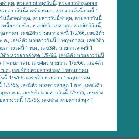
ล่าสุด
,
หวยลาวล่าสุดวันนี้
,
หวยลาวล่าสุดออก
หวยลาววันนี้งวดที่ผ่านมา
,
หวยลาววันนี้งวดนี้ 1
ันนี้งวดล่าสุด
,
หวยลาววันนี้ล่าสุด
,
หวยลาววันนี้
งวดนี้ออกอะไร
,
หวยสัตว์งวดล่าสุด
,
หวยสัตว์วันนี้
,
 พฤษภาคม
,
เลข2ตัว หวยลาวงวดนี้ 1/5/66
,
เลข2ตัว
พ.ค.
,
เลข2ตัว หวยลาววันนี้ 1 พฤษภาคม
,
เลข2ตัว
ยลาวงวดนี้ 1 พ.ค.
,
เลข3ตัว หวยลาวงวดนี้ 1
3ตัว หวยลาวล่าสุด 1/5/66
,
เลข3ตัว หวยลาววันนี้
ว 1 พฤษภาคม
,
เลข4ตัว หวยลาว 1/5/66
,
เลข4ตัว
 พ.ค.
,
เลข4ตัว หวยลาวล่าสุด 1 พฤษภาคม
,
นนี้ 1/5/66
,
เลข5ตัว หวยลาว 1 พฤษภาคม
,
้ 1/5/66
,
เลข5ตัว หวยลาวล่าสุด 1 พ.ค.
,
เลข5ตัว
1 พฤษภาคม
,
เลข5ตัว หวยลาววันนี้ 1/5/66
,
เลขล่าง
ยลาวงวดนี้ 1/5/66
,
เลขล่าง หวยลาวล่าสุด 1