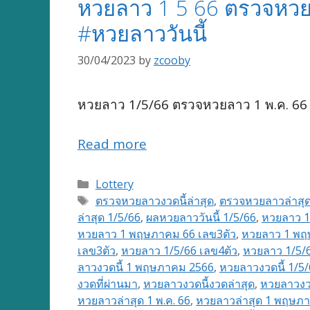
หวยลาว 1 5 66 ตรวจหว
#หวยลาววันนี้
30/04/2023
by
zcooby
หวยลาว 1/5/66 ตรวจหวยลาว 1 พ.ค. 6
Read more
Categories
Lottery
Tags
ตรวจหวยลาวงวดนี้ล่าสุด
,
ตรวจหวยลาวล่าสุ
ล่าสุด 1/5/66
,
ผลหวยลาววันนี้ 1/5/66
,
หวยลาว 1
หวยลาว 1 พฤษภาคม 66 เลข3ตัว
,
หวยลาว 1 พฤ
เลข3ตัว
,
หวยลาว 1/5/66 เลข4ตัว
,
หวยลาว 1/5/6
ลาวงวดนี้ 1 พฤษภาคม 2566
,
หวยลาวงวดนี้ 1/5
งวดที่ผ่านมา
,
หวยลาวงวดนี้งวดล่าสุด
,
หวยลาวงวด
หวยลาวล่าสุด 1 พ.ค. 66
,
หวยลาวล่าสุด 1 พฤษภ