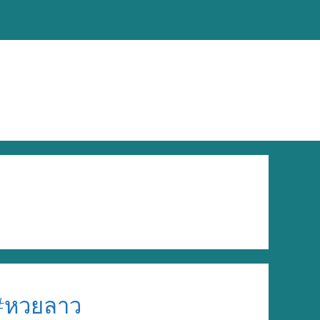
#หวยลาว