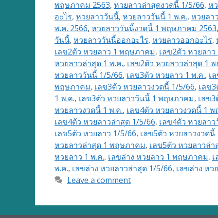
พฤษภาคม 2563
,
หวยลาวล่าสุดงวดนี้ 1/5/66
,
หว
อะไร
,
หวยลาววันนี้
,
หวยลาววันนี้ 1 พ.ค.
,
หวยลาวว
พ.ค. 2566
,
หวยลาววันนี้งวดนี้ 1 พฤษภาคม 2563
วันนี้
,
หวยลาววันนี้ออกอะไร
,
หวยลาวออกอะไร
,
เลข2ตัว หวยลาว 1 พฤษภาคม
,
เลข2ตัว หวยลาว 
หวยลาวล่าสุด 1 พ.ค.
,
เลข2ตัว หวยลาวล่าสุด 1
หวยลาววันนี้ 1/5/66
,
เลข3ตัว หวยลาว 1 พ.ค.
,
เล
พฤษภาคม
,
เลข3ตัว หวยลาวงวดนี้ 1/5/66
,
เลข3ต
1 พ.ค.
,
เลข3ตัว หวยลาววันนี้ 1 พฤษภาคม
,
เลข3ต
หวยลาวงวดนี้ 1 พ.ค.
,
เลข4ตัว หวยลาวงวดนี้ 1 
เลข4ตัว หวยลาวล่าสุด 1/5/66
,
เลข4ตัว หวยลาววัน
เลข5ตัว หวยลาว 1/5/66
,
เลข5ตัว หวยลาวงวดนี้ 
หวยลาวล่าสุด 1 พฤษภาคม
,
เลข5ตัว หวยลาวล่าส
หวยลาว 1 พ.ค.
,
เลขล่าง หวยลาว 1 พฤษภาคม
,
เ
พ.ค.
,
เลขล่าง หวยลาวล่าสุด 1/5/66
,
เลขล่าง หวยล
Leave a comment