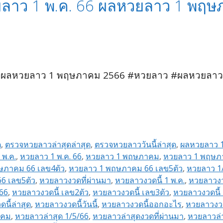
ยลาว 1 พ.ค. 66 ผลหวยลาว 1 พฤ
6 ผลหวยลาว 1 พฤษภาคม 2566 #หวยลาว #ผลหวยลาว 
ด
,
ตรวจหวยลาวล่าสุดล่าสุด
,
ตรวจหวยลาววันนี้ล่าสุด
,
ผลหวยลาว 1
 พ.ค.
,
หวยลาว 1 พ.ค. 66
,
หวยลาว 1 พฤษภาคม
,
หวยลาว 1 พฤษภ
ษภาคม 66 เลข4ตัว
,
หวยลาว 1 พฤษภาคม 66 เลข5ตัว
,
หวยลาว 1
6 เลข5ตัว
,
หวยลาวงวดที่ผ่านมา
,
หวยลาวงวดนี้ 1 พ.ค.
,
หวยลาวงวด
/66
,
หวยลาวงวดนี้ เลข2ตัว
,
หวยลาวงวดนี้ เลข3ตัว
,
หวยลาวงวดนี้
นี้ล่าสุด
,
หวยลาวงวดนี้วันนี้
,
หวยลาวงวดนี้ออกอะไร
,
หวยลาวงวด
าคม
,
หวยลาวล่าสุด 1/5/66
,
หวยลาวล่าสุดงวดที่ผ่านมา
,
หวยลาวล่า