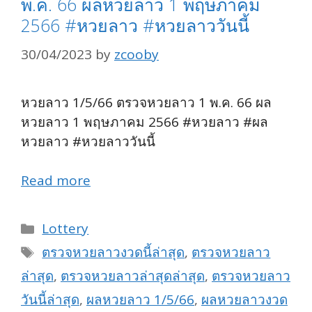
พ.ค. 66 ผลหวยลาว 1 พฤษภาคม
2566 #หวยลาว #หวยลาววันนี้
30/04/2023
by
zcooby
หวยลาว 1/5/66 ตรวจหวยลาว 1 พ.ค. 66 ผล
หวยลาว 1 พฤษภาคม 2566 #หวยลาว #ผล
หวยลาว #หวยลาววันนี้
Read more
Categories
Lottery
Tags
ตรวจหวยลาวงวดนี้ล่าสุด
,
ตรวจหวยลาว
ล่าสุด
,
ตรวจหวยลาวล่าสุดล่าสุด
,
ตรวจหวยลาว
วันนี้ล่าสุด
,
ผลหวยลาว 1/5/66
,
ผลหวยลาวงวด