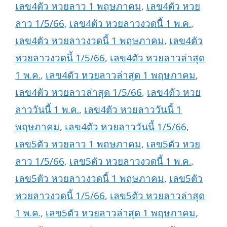
เลข4ตัว หวยลาว 1 พฤษภาคม
,
เลข4ตัว หวย
ลาว 1/5/66
,
เลข4ตัว หวยลาวงวดนี้ 1 พ.ค.
,
เลข4ตัว หวยลาวงวดนี้ 1 พฤษภาคม
,
เลข4ตัว
หวยลาวงวดนี้ 1/5/66
,
เลข4ตัว หวยลาวล่าสุด
1 พ.ค.
,
เลข4ตัว หวยลาวล่าสุด 1 พฤษภาคม
,
เลข4ตัว หวยลาวล่าสุด 1/5/66
,
เลข4ตัว หวย
ลาววันนี้ 1 พ.ค.
,
เลข4ตัว หวยลาววันนี้ 1
พฤษภาคม
,
เลข4ตัว หวยลาววันนี้ 1/5/66
,
เลข5ตัว หวยลาว 1 พฤษภาคม
,
เลข5ตัว หวย
ลาว 1/5/66
,
เลข5ตัว หวยลาวงวดนี้ 1 พ.ค.
,
เลข5ตัว หวยลาวงวดนี้ 1 พฤษภาคม
,
เลข5ตัว
หวยลาวงวดนี้ 1/5/66
,
เลข5ตัว หวยลาวล่าสุด
1 พ.ค.
,
เลข5ตัว หวยลาวล่าสุด 1 พฤษภาคม
,