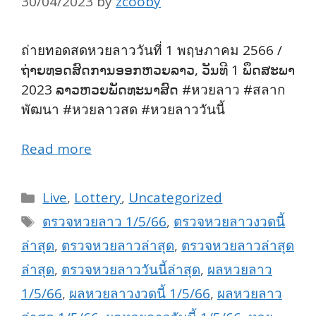
30/04/2023
by
zcooby
ถ่ายทอดสดหวยลาววันที่ 1 พฤษภาคม 2566 /
ຖ່າຍທອດສົດການອອກຫວຍລາວ, ວັນທີ 1 ພຶດສະພາ
2023 ລາວຫວຍພັດທະນາສົດ #หวยลาว #สลาก
พัฒนา #หวยลาวสด #หวยลาววันนี้
Read more
Categories
Live
,
Lottery
,
Uncategorized
Tags
ตรวจหวยลาว 1/5/66
,
ตรวจหวยลาวงวดนี้
ล่าสุด
,
ตรวจหวยลาวล่าสุด
,
ตรวจหวยลาวล่าสุด
ล่าสุด
,
ตรวจหวยลาววันนี้ล่าสุด
,
ผลหวยลาว
1/5/66
,
ผลหวยลาวงวดนี้ 1/5/66
,
ผลหวยลาว