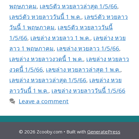
พฤษภาคม
,
เลข5ตัว หวยลาวล่าสุด 1/5/66
,
เลข5ตัว หวยลาววันนี้ 1 พ.ค.
,
เลข5ตัว หวยลาว
วันนี้ 1 พฤษภาคม
,
เลข5ตัว หวยลาววันนี้
1/5/66
,
เลขล่าง หวยลาว 1 พ.ค.
,
เลขล่าง หวย
ลาว 1 พฤษภาคม
,
เลขล่าง หวยลาว 1/5/66
,
เลขล่าง หวยลาวงวดนี้ 1 พ.ค.
,
เลขล่าง หวยลาว
งวดนี้ 1/5/66
,
เลขล่าง หวยลาวล่าสุด 1 พ.ค.
,
เลขล่าง หวยลาวล่าสุด 1/5/66
,
เลขล่าง หวย
ลาววันนี้ 1 พ.ค.
,
เลขล่าง หวยลาววันนี้ 1/5/66
Leave a comment
© 2026 Zcooby.com
• Built with
GeneratePress