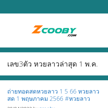
Skip
to
content
เลข3ตัว หวยลาวล่าสุด 1 พ.ค.
ถ่ายทอดสดหวยลาว 1 5 66 หวยลาว
สด 1 พฤษภาคม 2566 #หวยลาว