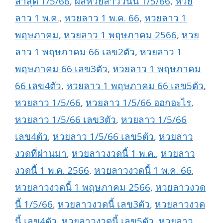
ล่าสุด 1/5/66
,
ผลหวยลาววันนี้ 1/5/66
,
หวย
ลาว 1 พ.ค.
,
หวยลาว 1 พ.ค. 66
,
หวยลาว 1
พฤษภาคม
,
หวยลาว 1 พฤษภาคม 2566
,
หวย
ลาว 1 พฤษภาคม 66 เลข2ตัว
,
หวยลาว 1
พฤษภาคม 66 เลข3ตัว
,
หวยลาว 1 พฤษภาคม
66 เลข4ตัว
,
หวยลาว 1 พฤษภาคม 66 เลข5ตัว
,
หวยลาว 1/5/66
,
หวยลาว 1/5/66 ออกอะไร
,
หวยลาว 1/5/66 เลข3ตัว
,
หวยลาว 1/5/66
เลข4ตัว
,
หวยลาว 1/5/66 เลข5ตัว
,
หวยลาว
งวดที่ผ่านมา
,
หวยลาวงวดนี้ 1 พ.ค.
,
หวยลาว
งวดนี้ 1 พ.ค. 2566
,
หวยลาวงวดนี้ 1 พ.ค. 66
,
หวยลาวงวดนี้ 1 พฤษภาคม 2566
,
หวยลาวงวด
นี้ 1/5/66
,
หวยลาวงวดนี้ เลข3ตัว
,
หวยลาวงวด
นี้ เลข4ตัว
,
หวยลาวงวดนี้ เลข5ตัว
,
หวยลาว