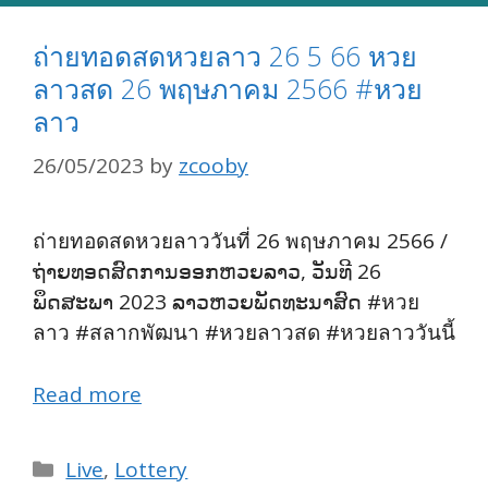
ถ่ายทอดสดหวยลาว 26 5 66 หวย
ลาวสด 26 พฤษภาคม 2566 #หวย
ลาว
26/05/2023
by
zcooby
ถ่ายทอดสดหวยลาววันที่ 26 พฤษภาคม 2566 /
ຖ່າຍທອດສົດການອອກຫວຍລາວ, ວັນທີ 26
ພຶດສະພາ 2023 ລາວຫວຍພັດທະນາສົດ #หวย
ลาว #สลากพัฒนา #หวยลาวสด #หวยลาววันนี้
Read more
Categories
Live
,
Lottery