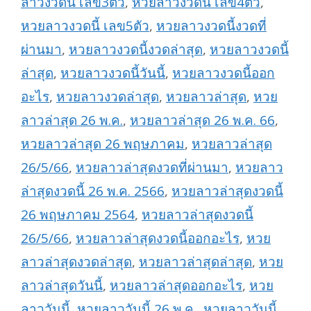
ลาวงวดนี้ เลข3ตัว
,
หวยลาวงวดนี้ เลข4ตัว
,
หวยลาวงวดนี้ เลข5ตัว
,
หวยลาวงวดนี้งวดที่
ผ่านมา
,
หวยลาวงวดนี้งวดล่าสุด
,
หวยลาวงวดนี้
ล่าสุด
,
หวยลาวงวดนี้วันนี้
,
หวยลาวงวดนี้ออก
อะไร
,
หวยลาวงวดล่าสุด
,
หวยลาวล่าสุด
,
หวย
ลาวล่าสุด 26 พ.ค.
,
หวยลาวล่าสุด 26 พ.ค. 66
,
หวยลาวล่าสุด 26 พฤษภาคม
,
หวยลาวล่าสุด
26/5/66
,
หวยลาวล่าสุดงวดที่ผ่านมา
,
หวยลาว
ล่าสุดงวดนี้ 26 พ.ค. 2566
,
หวยลาวล่าสุดงวดนี้
26 พฤษภาคม 2564
,
หวยลาวล่าสุดงวดนี้
26/5/66
,
หวยลาวล่าสุดงวดนี้ออกอะไร
,
หวย
ลาวล่าสุดงวดล่าสุด
,
หวยลาวล่าสุดล่าสุด
,
หวย
ลาวล่าสุดวันนี้
,
หวยลาวล่าสุดออกอะไร
,
หวย
ลาววันนี้
,
หวยลาววันนี้ 26 พ.ค.
,
หวยลาววันนี้