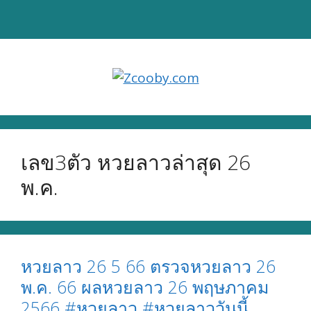
Skip
to
content
เลข3ตัว หวยลาวล่าสุด 26
พ.ค.
หวยลาว 26 5 66 ตรวจหวยลาว 26
พ.ค. 66 ผลหวยลาว 26 พฤษภาคม
2566 #หวยลาว #หวยลาววันนี้