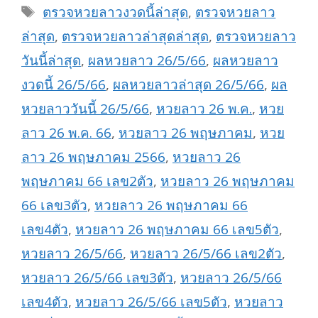
Tags
ตรวจหวยลาวงวดนี้ล่าสุด
,
ตรวจหวยลาว
ล่าสุด
,
ตรวจหวยลาวล่าสุดล่าสุด
,
ตรวจหวยลาว
วันนี้ล่าสุด
,
ผลหวยลาว 26/5/66
,
ผลหวยลาว
งวดนี้ 26/5/66
,
ผลหวยลาวล่าสุด 26/5/66
,
ผล
หวยลาววันนี้ 26/5/66
,
หวยลาว 26 พ.ค.
,
หวย
ลาว 26 พ.ค. 66
,
หวยลาว 26 พฤษภาคม
,
หวย
ลาว 26 พฤษภาคม 2566
,
หวยลาว 26
พฤษภาคม 66 เลข2ตัว
,
หวยลาว 26 พฤษภาคม
66 เลข3ตัว
,
หวยลาว 26 พฤษภาคม 66
เลข4ตัว
,
หวยลาว 26 พฤษภาคม 66 เลข5ตัว
,
หวยลาว 26/5/66
,
หวยลาว 26/5/66 เลข2ตัว
,
หวยลาว 26/5/66 เลข3ตัว
,
หวยลาว 26/5/66
เลข4ตัว
,
หวยลาว 26/5/66 เลข5ตัว
,
หวยลาว