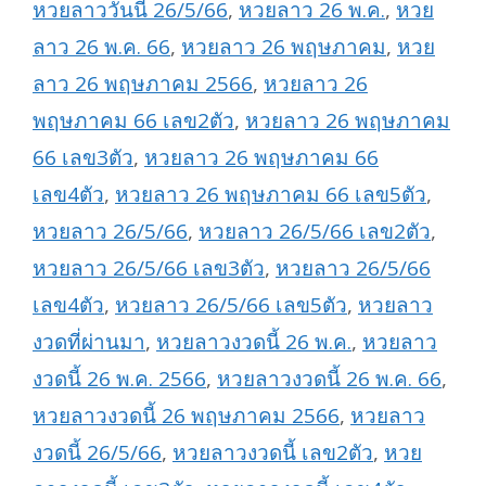
หวยลาววันนี้ 26/5/66
,
หวยลาว 26 พ.ค.
,
หวย
ลาว 26 พ.ค. 66
,
หวยลาว 26 พฤษภาคม
,
หวย
ลาว 26 พฤษภาคม 2566
,
หวยลาว 26
พฤษภาคม 66 เลข2ตัว
,
หวยลาว 26 พฤษภาคม
66 เลข3ตัว
,
หวยลาว 26 พฤษภาคม 66
เลข4ตัว
,
หวยลาว 26 พฤษภาคม 66 เลข5ตัว
,
หวยลาว 26/5/66
,
หวยลาว 26/5/66 เลข2ตัว
,
หวยลาว 26/5/66 เลข3ตัว
,
หวยลาว 26/5/66
เลข4ตัว
,
หวยลาว 26/5/66 เลข5ตัว
,
หวยลาว
งวดที่ผ่านมา
,
หวยลาวงวดนี้ 26 พ.ค.
,
หวยลาว
งวดนี้ 26 พ.ค. 2566
,
หวยลาวงวดนี้ 26 พ.ค. 66
,
หวยลาวงวดนี้ 26 พฤษภาคม 2566
,
หวยลาว
งวดนี้ 26/5/66
,
หวยลาวงวดนี้ เลข2ตัว
,
หวย