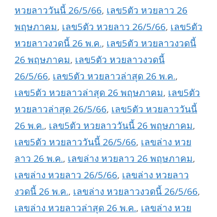
หวยลาววันนี้ 26/5/66
,
เลข5ตัว หวยลาว 26
พฤษภาคม
,
เลข5ตัว หวยลาว 26/5/66
,
เลข5ตัว
หวยลาวงวดนี้ 26 พ.ค.
,
เลข5ตัว หวยลาวงวดนี้
26 พฤษภาคม
,
เลข5ตัว หวยลาวงวดนี้
26/5/66
,
เลข5ตัว หวยลาวล่าสุด 26 พ.ค.
,
เลข5ตัว หวยลาวล่าสุด 26 พฤษภาคม
,
เลข5ตัว
หวยลาวล่าสุด 26/5/66
,
เลข5ตัว หวยลาววันนี้
26 พ.ค.
,
เลข5ตัว หวยลาววันนี้ 26 พฤษภาคม
,
เลข5ตัว หวยลาววันนี้ 26/5/66
,
เลขล่าง หวย
ลาว 26 พ.ค.
,
เลขล่าง หวยลาว 26 พฤษภาคม
,
เลขล่าง หวยลาว 26/5/66
,
เลขล่าง หวยลาว
งวดนี้ 26 พ.ค.
,
เลขล่าง หวยลาวงวดนี้ 26/5/66
,
เลขล่าง หวยลาวล่าสุด 26 พ.ค.
,
เลขล่าง หวย