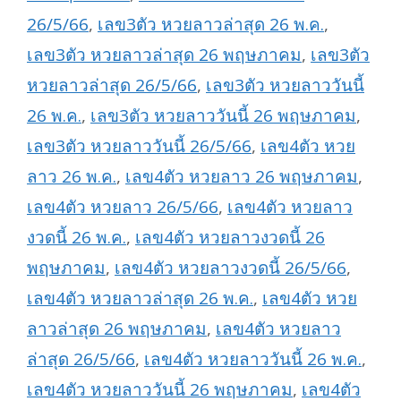
26/5/66
,
เลข3ตัว หวยลาวล่าสุด 26 พ.ค.
,
เลข3ตัว หวยลาวล่าสุด 26 พฤษภาคม
,
เลข3ตัว
หวยลาวล่าสุด 26/5/66
,
เลข3ตัว หวยลาววันนี้
26 พ.ค.
,
เลข3ตัว หวยลาววันนี้ 26 พฤษภาคม
,
เลข3ตัว หวยลาววันนี้ 26/5/66
,
เลข4ตัว หวย
ลาว 26 พ.ค.
,
เลข4ตัว หวยลาว 26 พฤษภาคม
,
เลข4ตัว หวยลาว 26/5/66
,
เลข4ตัว หวยลาว
งวดนี้ 26 พ.ค.
,
เลข4ตัว หวยลาวงวดนี้ 26
พฤษภาคม
,
เลข4ตัว หวยลาวงวดนี้ 26/5/66
,
เลข4ตัว หวยลาวล่าสุด 26 พ.ค.
,
เลข4ตัว หวย
ลาวล่าสุด 26 พฤษภาคม
,
เลข4ตัว หวยลาว
ล่าสุด 26/5/66
,
เลข4ตัว หวยลาววันนี้ 26 พ.ค.
,
เลข4ตัว หวยลาววันนี้ 26 พฤษภาคม
,
เลข4ตัว