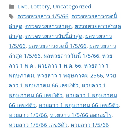
Categories
Live
,
Lottery
,
Uncategorized
Tags
ตรวจหวยลาว 1/5/66
,
ตรวจหวยลาวงวดนี้
ล่าสุด
,
ตรวจหวยลาวล่าสุด
,
ตรวจหวยลาวล่าสุด
ล่าสุด
,
ตรวจหวยลาววันนี้ล่าสุด
,
ผลหวยลาว
1/5/66
,
ผลหวยลาวงวดนี้ 1/5/66
,
ผลหวยลาว
ล่าสุด 1/5/66
,
ผลหวยลาววันนี้ 1/5/66
,
หวย
ลาว 1 พ.ค.
,
หวยลาว 1 พ.ค. 66
,
หวยลาว 1
พฤษภาคม
,
หวยลาว 1 พฤษภาคม 2566
,
หวย
ลาว 1 พฤษภาคม 66 เลข2ตัว
,
หวยลาว 1
พฤษภาคม 66 เลข3ตัว
,
หวยลาว 1 พฤษภาคม
66 เลข4ตัว
,
หวยลาว 1 พฤษภาคม 66 เลข5ตัว
,
หวยลาว 1/5/66
,
หวยลาว 1/5/66 ออกอะไร
,
หวยลาว 1/5/66 เลข3ตัว
,
หวยลาว 1/5/66