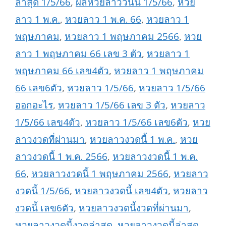
ล่าสุด 1/5/66
,
ผลหวยลาววันนี้ 1/5/66
,
หวย
ลาว 1 พ.ค.
,
หวยลาว 1 พ.ค. 66
,
หวยลาว 1
พฤษภาคม
,
หวยลาว 1 พฤษภาคม 2566
,
หวย
ลาว 1 พฤษภาคม 66 เลข 3 ตัว
,
หวยลาว 1
พฤษภาคม 66 เลข4ตัว
,
หวยลาว 1 พฤษภาคม
66 เลข6ตัว
,
หวยลาว 1/5/66
,
หวยลาว 1/5/66
ออกอะไร
,
หวยลาว 1/5/66 เลข 3 ตัว
,
หวยลาว
1/5/66 เลข4ตัว
,
หวยลาว 1/5/66 เลข6ตัว
,
หวย
ลาวงวดที่ผ่านมา
,
หวยลาวงวดนี้ 1 พ.ค.
,
หวย
ลาวงวดนี้ 1 พ.ค. 2566
,
หวยลาวงวดนี้ 1 พ.ค.
66
,
หวยลาวงวดนี้ 1 พฤษภาคม 2566
,
หวยลาว
งวดนี้ 1/5/66
,
หวยลาวงวดนี้ เลข4ตัว
,
หวยลาว
งวดนี้ เลข6ตัว
,
หวยลาวงวดนี้งวดที่ผ่านมา
,
หวยลาวงวดนี้งวดล่าสุด
,
หวยลาวงวดนี้ล่าสุด
,