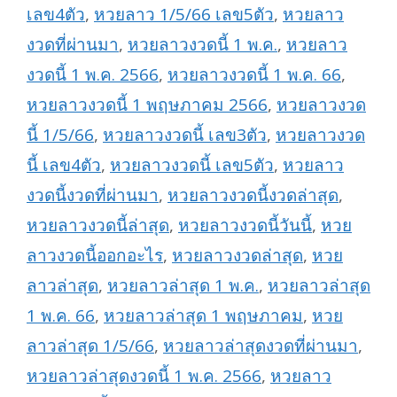
เลข4ตัว
,
หวยลาว 1/5/66 เลข5ตัว
,
หวยลาว
งวดที่ผ่านมา
,
หวยลาวงวดนี้ 1 พ.ค.
,
หวยลาว
งวดนี้ 1 พ.ค. 2566
,
หวยลาวงวดนี้ 1 พ.ค. 66
,
หวยลาวงวดนี้ 1 พฤษภาคม 2566
,
หวยลาวงวด
นี้ 1/5/66
,
หวยลาวงวดนี้ เลข3ตัว
,
หวยลาวงวด
นี้ เลข4ตัว
,
หวยลาวงวดนี้ เลข5ตัว
,
หวยลาว
งวดนี้งวดที่ผ่านมา
,
หวยลาวงวดนี้งวดล่าสุด
,
หวยลาวงวดนี้ล่าสุด
,
หวยลาวงวดนี้วันนี้
,
หวย
ลาวงวดนี้ออกอะไร
,
หวยลาวงวดล่าสุด
,
หวย
ลาวล่าสุด
,
หวยลาวล่าสุด 1 พ.ค.
,
หวยลาวล่าสุด
1 พ.ค. 66
,
หวยลาวล่าสุด 1 พฤษภาคม
,
หวย
ลาวล่าสุด 1/5/66
,
หวยลาวล่าสุดงวดที่ผ่านมา
,
หวยลาวล่าสุดงวดนี้ 1 พ.ค. 2566
,
หวยลาว