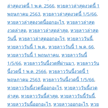
ล่าสุดงวดนี้ 1 พ.ค. 2566
,
หวยลาวล่าสุดงวดนี้ 1
พฤษภาคม 2563
,
หวยลาวล่าสุดงวดนี้ 1/5/66
,
หวยลาวล่าสุดงวดนี้ออกอะไร
,
หวยลาวล่าสุด
งวดล่าสุด
,
หวยลาวล่าสุดล่าสุด
,
หวยลาวล่าสุด
วันนี้
,
หวยลาวล่าสุดออกอะไร
,
หวยลาววันนี้
,
หวยลาววันนี้ 1 พ.ค.
,
หวยลาววันนี้ 1 พ.ค. 66
,
หวยลาววันนี้ 1 พฤษภาคม
,
หวยลาววันนี้
1/5/66
,
หวยลาววันนี้งวดที่ผ่านมา
,
หวยลาววัน
นี้งวดนี้ 1 พ.ค. 2566
,
หวยลาววันนี้งวดนี้ 1
พฤษภาคม 2563
,
หวยลาววันนี้งวดนี้ 1/5/66
,
หวยลาววันนี้งวดนี้ออกอะไร
,
หวยลาววันนี้งวด
ล่าสุด
,
หวยลาววันนี้ล่าสุด
,
หวยลาววันนี้วันนี้
,
หวยลาววันนี้ออกอะไร
,
หวยลาวออกอะไร
,
หวย