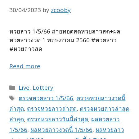
30/04/2023
by
zcooby
หวยลาว 1/5/66 ถ่ายทอดสดหวยลาวสด+ผล
หวยลาวงวด 1 พฤษภาคม 2566 #หวยลาว
#หวยลาวสด
Read more
Categories
Live
,
Lottery
Tags
ตรวจหวยลาว 1/5/66
,
ตรวจหวยลาวงวดนี้
ล่าสุด
,
ตรวจหวยลาวล่าสุด
,
ตรวจหวยลาวล่าสุด
ล่าสุด
,
ตรวจหวยลาววันนี้ล่าสุด
,
ผลหวยลาว
1/5/66
,
ผลหวยลาวงวดนี้ 1/5/66
,
ผลหวยลาว