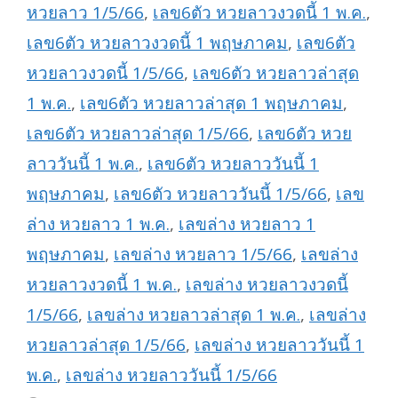
หวยลาว 1/5/66
,
เลข6ตัว หวยลาวงวดนี้ 1 พ.ค.
,
เลข6ตัว หวยลาวงวดนี้ 1 พฤษภาคม
,
เลข6ตัว
หวยลาวงวดนี้ 1/5/66
,
เลข6ตัว หวยลาวล่าสุด
1 พ.ค.
,
เลข6ตัว หวยลาวล่าสุด 1 พฤษภาคม
,
เลข6ตัว หวยลาวล่าสุด 1/5/66
,
เลข6ตัว หวย
ลาววันนี้ 1 พ.ค.
,
เลข6ตัว หวยลาววันนี้ 1
พฤษภาคม
,
เลข6ตัว หวยลาววันนี้ 1/5/66
,
เลข
ล่าง หวยลาว 1 พ.ค.
,
เลขล่าง หวยลาว 1
พฤษภาคม
,
เลขล่าง หวยลาว 1/5/66
,
เลขล่าง
หวยลาวงวดนี้ 1 พ.ค.
,
เลขล่าง หวยลาวงวดนี้
1/5/66
,
เลขล่าง หวยลาวล่าสุด 1 พ.ค.
,
เลขล่าง
หวยลาวล่าสุด 1/5/66
,
เลขล่าง หวยลาววันนี้ 1
พ.ค.
,
เลขล่าง หวยลาววันนี้ 1/5/66