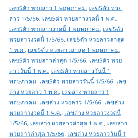
เลข5ตัว หวยลาว 1 พฤษภาคม
,
เลข5ตัว หวย
ลาว 1/5/66
,
เลข5ตัว หวยลาวงวดนี้ 1 พ.ค.
,
เลข5ตัว หวยลาวงวดนี้ 1 พฤษภาคม
,
เลข5ตัว
หวยลาวงวดนี้ 1/5/66
,
เลข5ตัว หวยลาวล่าสุด
1 พ.ค.
,
เลข5ตัว หวยลาวล่าสุด 1 พฤษภาคม
,
เลข5ตัว หวยลาวล่าสุด 1/5/66
,
เลข5ตัว หวย
ลาววันนี้ 1 พ.ค.
,
เลข5ตัว หวยลาววันนี้ 1
พฤษภาคม
,
เลข5ตัว หวยลาววันนี้ 1/5/66
,
เลข
ล่าง หวยลาว 1 พ.ค.
,
เลขล่าง หวยลาว 1
พฤษภาคม
,
เลขล่าง หวยลาว 1/5/66
,
เลขล่าง
หวยลาวงวดนี้ 1 พ.ค.
,
เลขล่าง หวยลาวงวดนี้
1/5/66
,
เลขล่าง หวยลาวล่าสุด 1 พ.ค.
,
เลขล่าง
หวยลาวล่าสุด 1/5/66
,
เลขล่าง หวยลาววันนี้ 1