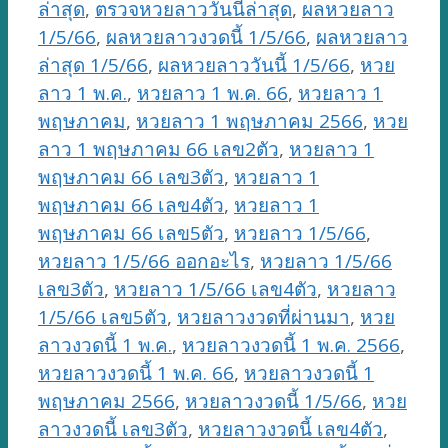
ล่าสุด
,
ตรวจหวยลาววันนี้ล่าสุด
,
ผลหวยลาว
1/5/66
,
ผลหวยลาวงวดนี้ 1/5/66
,
ผลหวยลาว
ล่าสุด 1/5/66
,
ผลหวยลาววันนี้ 1/5/66
,
หวย
ลาว 1 พ.ค.
,
หวยลาว 1 พ.ค. 66
,
หวยลาว 1
พฤษภาคม
,
หวยลาว 1 พฤษภาคม 2566
,
หวย
ลาว 1 พฤษภาคม 66 เลข2ตัว
,
หวยลาว 1
พฤษภาคม 66 เลข3ตัว
,
หวยลาว 1
พฤษภาคม 66 เลข4ตัว
,
หวยลาว 1
พฤษภาคม 66 เลข5ตัว
,
หวยลาว 1/5/66
,
หวยลาว 1/5/66 ออกอะไร
,
หวยลาว 1/5/66
เลข3ตัว
,
หวยลาว 1/5/66 เลข4ตัว
,
หวยลาว
1/5/66 เลข5ตัว
,
หวยลาวงวดที่ผ่านมา
,
หวย
ลาวงวดนี้ 1 พ.ค.
,
หวยลาวงวดนี้ 1 พ.ค. 2566
,
หวยลาวงวดนี้ 1 พ.ค. 66
,
หวยลาวงวดนี้ 1
พฤษภาคม 2566
,
หวยลาวงวดนี้ 1/5/66
,
หวย
ลาวงวดนี้ เลข3ตัว
,
หวยลาวงวดนี้ เลข4ตัว
,