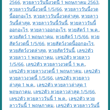
2566
,
หวยลาววันนี้งวดนี้ 1 พฤษภาคม 2563
,
หวยลาววันนี้งวดนี้ 1/5/66
,
หวยลาววันนี้งวด
นี้ออกอะไร
,
หวยลาววันนี้งวดล่าสุด
,
หวยลาว
วันนี้ล่าสุด
,
หวยลาววันนี้วันนี้
,
หวยลาววันนี้
ออกอะไร
,
หวยลาวออกอะไร
,
หวยสัตว์ 1 พ.ค.
,
หวยสัตว์ 1 พฤษภาคม
,
หวยสัตว์ 1/5/66
,
หวย
สัตว์งวดนี้ 1/5/66
,
หวยสัตว์งวดนี้ออกอะไร
,
หวยสัตว์งวดล่าสุด
,
หวยสัตว์วันนี้
,
เลข2ตัว
หวยลาว 1 พฤษภาคม
,
เลข2ตัว หวยลาว
1/5/66
,
เลข2ตัว หวยลาวงวดนี้ 1 พ.ค.
,
เลข2ตัว หวยลาวงวดนี้ 1 พฤษภาคม
,
เลข2ตัว
หวยลาวงวดนี้ 1/5/66
,
เลข2ตัว หวยลาว
ล่าสุด 1 พ.ค.
,
เลข2ตัว หวยลาวล่าสุด 1
พฤษภาคม
,
เลข2ตัว หวยลาวล่าสุด 1/5/66
,
เลข2ตัว หวยลาววันนี้ 1 พ.ค.
,
เลข2ตัว หวย
ลาววันนี้ 1 พฤษภาคม
,
เลข2ตัว หวยลาววันนี้