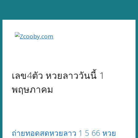
Skip
to
content
เลข4ตัว หวยลาววันนี้ 1
พฤษภาคม
ถ่ายทอดสดหวยลาว 1 5 66 หวย