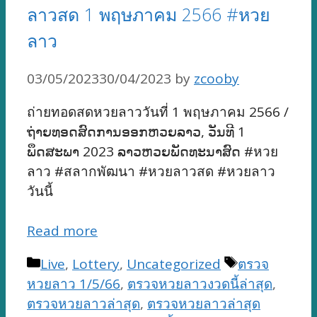
ลาวสด 1 พฤษภาคม 2566 #หวย
ลาว
03/05/2023
30/04/2023
by
zcooby
ถ่ายทอดสดหวยลาววันที่ 1 พฤษภาคม 2566 /
ຖ່າຍທອດສົດການອອກຫວຍລາວ, ວັນທີ 1
ພຶດສະພາ 2023 ລາວຫວຍພັດທະນາສົດ #หวย
ลาว #สลากพัฒนา #หวยลาวสด #หวยลาว
วันนี้
Read more
Categories
Tags
Live
,
Lottery
,
Uncategorized
ตรวจ
หวยลาว 1/5/66
,
ตรวจหวยลาวงวดนี้ล่าสุด
,
ตรวจหวยลาวล่าสุด
,
ตรวจหวยลาวล่าสุด