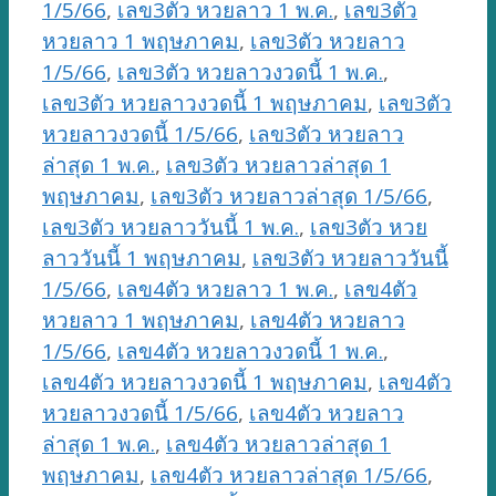
1/5/66
,
เลข3ตัว หวยลาว 1 พ.ค.
,
เลข3ตัว
หวยลาว 1 พฤษภาคม
,
เลข3ตัว หวยลาว
1/5/66
,
เลข3ตัว หวยลาวงวดนี้ 1 พ.ค.
,
เลข3ตัว หวยลาวงวดนี้ 1 พฤษภาคม
,
เลข3ตัว
หวยลาวงวดนี้ 1/5/66
,
เลข3ตัว หวยลาว
ล่าสุด 1 พ.ค.
,
เลข3ตัว หวยลาวล่าสุด 1
พฤษภาคม
,
เลข3ตัว หวยลาวล่าสุด 1/5/66
,
เลข3ตัว หวยลาววันนี้ 1 พ.ค.
,
เลข3ตัว หวย
ลาววันนี้ 1 พฤษภาคม
,
เลข3ตัว หวยลาววันนี้
1/5/66
,
เลข4ตัว หวยลาว 1 พ.ค.
,
เลข4ตัว
หวยลาว 1 พฤษภาคม
,
เลข4ตัว หวยลาว
1/5/66
,
เลข4ตัว หวยลาวงวดนี้ 1 พ.ค.
,
เลข4ตัว หวยลาวงวดนี้ 1 พฤษภาคม
,
เลข4ตัว
หวยลาวงวดนี้ 1/5/66
,
เลข4ตัว หวยลาว
ล่าสุด 1 พ.ค.
,
เลข4ตัว หวยลาวล่าสุด 1
พฤษภาคม
,
เลข4ตัว หวยลาวล่าสุด 1/5/66
,