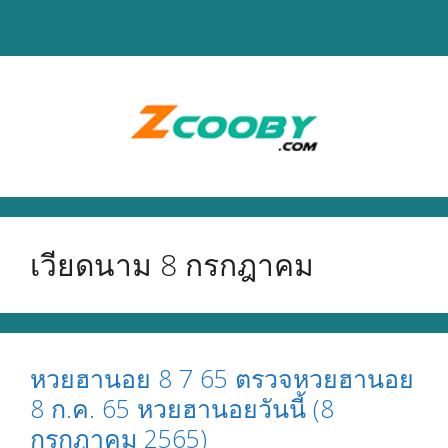
Skip
to
content
เวียดนาม 8 กรกฎาคม
หวยฮานอย 8 7 65 ตรวจหวยฮานอย
8 ก.ค. 65 หวยฮานอยวันนี้ (8
กรกฎาคม 2565)