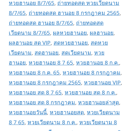
หวยฮานอย 8/7/65
,
ถ่ายทอดสด หวยเวียดนาม
8/7/65
,
ถ่ายทอดสด ฮานอย 8 กรกฎาคม 2565
,
ถ่ายทอดสด ฮานอย 8/7/65
,
ถ่ายทอดสด
เวียดนาม 8/7/65
,
ผลหวยฮานอย
,
ผลฮานอย
,
ผลฮานอย สด VIP
,
สดหวยฮานอย
,
สดหวย
เวียดนาม
,
สดฮานอย
,
สดเวียดนาม
,
หวย
ฮานอย
,
หวยฮานอย 8 7 65
,
หวยฮานอย 8 ก.ค.
,
หวยฮานอย 8 ก.ค. 65
,
หวยฮานอย 8 กรกฎาคม
,
หวยฮานอย 8 กรกฎาคม 2565
,
หวยฮานอย VIP
,
หวยฮานอย สด 8 7 65
,
หวยฮานอย สด 8 ก.ค.
,
หวยฮานอย สด 8 กรกฎาคม
,
หวยฮานอยล่าสุด
,
หวยฮานอยวันนี้
,
หวยฮานอยสด
,
หวยเวียดนาม
8 7 65
,
หวยเวียดนาม 8 ก.ค.
,
หวยเวียดนาม 8