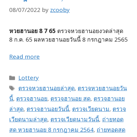
08/07/2022
by
zcooby
หวยฮานอย 8 7 65
ตรวจหวยฮานอยงวดล่าสุด
8 ก.ค. 65 ผลหวยฮานอยวันนี้ 8 กรกฎาคม 2565
Read more
Categories
Lottery
Tags
ตรวจหวยฮานอยล่าสุด
,
ตรวจหวยฮานอยวัน
นี้
,
ตรวจฮานอย
,
ตรวจฮานอย สด
,
ตรวจฮานอย
ล่าสุด
,
ตรวจฮานอยวันนี้
,
ตรวจเวียดนาม
,
ตรวจ
เวียดนามล่าสุด
,
ตรวจเวียดนามวันนี้
,
ถ่ายทอด
สด หวยฮานอย 8 กรกฎาคม 2564
,
ถ่ายทอดสด