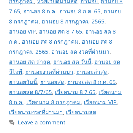
กรกฎาคม
,
หวยเวียดนามสด
,
ฮานอย
,
ฮานอย 8
7 65
,
ฮานอย 8 ก.ค.
,
ฮานอย 8 ก.ค. 65
,
ฮานอย
8 กรกฎาคม
,
ฮานอย 8 กรกฎาคม 2565
,
ฮานอย VIP
,
ฮานอย สด 8 7 65
,
ฮานอย สด 8
ก.ค.
,
ฮานอย สด 8 กรกฎาคม
,
ฮานอย สด 8
กรกฎาคม 2565
,
ฮานอย สด งวดที่ผ่านมา
,
ฮานอย สด ล่าสุด
,
ฮานอย สด วันนี้
,
ฮานอย สด
วีไอพี
,
ฮานอยงวดที่ผ่านมา
,
ฮานอยล่าสุด
,
ฮานอยวันนี้
,
ฮานอยสด
,
ฮานอยสด 8 ก.ค. 65
,
ฮานอยสด 8/7/65
,
เวียดนาม 8 7 65
,
เวียดนาม
8 ก.ค.
,
เวียดนาม 8 กรกฎาคม
,
เวียดนาม VIP
,
เวียดนามงวดที่ผ่านมา
,
เวียดนามสด
Leave a comment