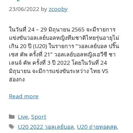
23/06/2022
by
zcooby
ในวันที่ 24 – 29 มิถุนายน 2565 จะมีรายการ
แข่งขันวอลเลย์บอลหญิงทีมชาติไทยรุ่นอายุไม่
เกิน 20 ปี (U20) ในรายการ “วอลเลย์บอล ปริ๊น
เซส คัพ ครั้งที่ 21” วอลเลย์บอลหญิงเอวีซี ชา
เลนจ์ คัพ ครั้งที่ 3 ปี 2022 โดยในวันที่ 24
มิถุนายน จะมีการแข่งขันระหว่าง ไทย VS
ฮ่องกง
Read more
Categories
Live
,
Sport
Tags
U20 2022 วอลเลย์บอล
,
U20 ถ่ายทอดสด
,