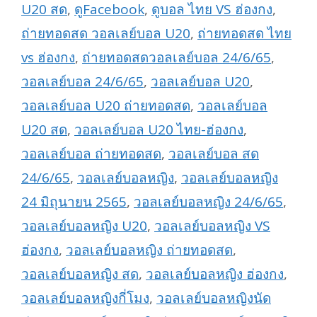
U20 สด
,
ดูFacebook
,
ดูบอล ไทย VS ฮ่องกง
,
ถ่ายทอดสด วอลเลย์บอล U20
,
ถ่ายทอดสด ไทย
vs ฮ่องกง
,
ถ่ายทอดสดวอลเลย์บอล 24/6/65
,
วอลเลย์บอล 24/6/65
,
วอลเลย์บอล U20
,
วอลเลย์บอล U20 ถ่ายทอดสด
,
วอลเลย์บอล
U20 สด
,
วอลเลย์บอล U20 ไทย-ฮ่องกง
,
วอลเลย์บอล ถ่ายทอดสด
,
วอลเลย์บอล สด
24/6/65
,
วอลเลย์บอลหญิง
,
วอลเลย์บอลหญิง
24 มิถุนายน 2565
,
วอลเลย์บอลหญิง 24/6/65
,
วอลเลย์บอลหญิง U20
,
วอลเลย์บอลหญิง VS
ฮ่องกง
,
วอลเลย์บอลหญิง ถ่ายทอดสด
,
วอลเลย์บอลหญิง สด
,
วอลเลย์บอลหญิง ฮ่องกง
,
วอลเลย์บอลหญิงกี่โมง
,
วอลเลย์บอลหญิงนัด