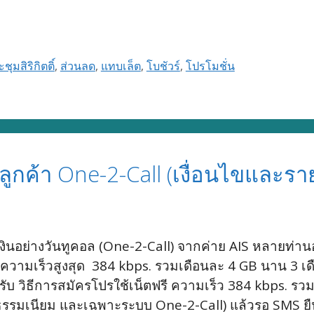
ชุมสิริกิตติ์
,
ส่วนลด
,
แทบเล็ต
,
โบชัวร์
,
โปรโมชั่น
ลูกค้า One-2-Call (เงื่อนไขและรา
ิมเงินอย่างวันทูคอล (One-2-Call) จากค่าย AIS หลายท่
้ความเร็วสูงสุด 384 kbps. รวมเดือนละ 4 GB นาน 3 เดื
ครับ วิธีการสมัครโปรใช้เน็ตฟรี ความเร็ว 384 kbps. รว
าธรรมเนียม และเฉพาะระบบ One-2-Call) แล้วรอ SMS ย