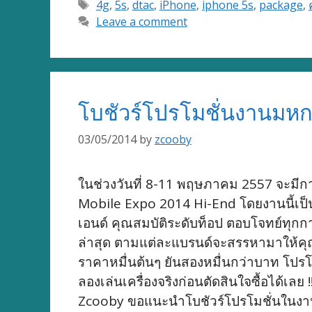
Tags
4g
,
5s
,
dtac
,
iPhone
,
iphone 5s
,
package
,
Leave a comment
โบชัวร์โปรโมชั่นงานมหก
03/05/2014
by
zcooby
ในช่วงวันที่ 8-11 พฤษภาคม 2557 จะมีการ
Mobile Expo 2014 Hi-End โดยงานนี้เป็น
เอนด์ คุณสมบัติระดับท็อป ตอบโจทย์ทุก
ล่าสุด ตามแต่ละแบรนด์จะสรรหามาให้คุณเล
ราคาหมื่นต้นๆ ยันสองหมื่นกว่าบาท โปรโ
ลองเล่นเครื่องจริงก่อนตัดสินใจซื้อได้เล
Zcooby ขอแนะนำโบชัวร์โปรโมชั่นในงาน