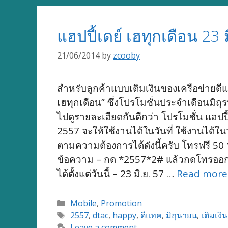
แฮปปี้เดย์ เฮทุกเดือน 23
21/06/2014
by
zcooby
สำหรับลูกค้าแบบเติมเงินของเครือข่ายดีแทค
เฮทุกเดือน” ซึ่งโปรโมชั่นประจำเดือนมิถุ
ไปดูรายละเอียดกันดีกว่า โปรโมชั่น แฮปป
2557 จะให้ใช้งานได้ในวันที่ ใช้งานได้ใน
ตามความต้องการได้ดังนี้ครับ โทรฟรี 5
ข้อความ – กด *2557*2# แล้วกดโทรออก 
ได้ตั้งแต่วันนี้ – 23 มิ.ย. 57 …
Read more
Categories
Mobile
,
Promotion
Tags
2557
,
dtac
,
happy
,
ดีแทค
,
มิถุนายน
,
เติมเงิน
Leave a comment