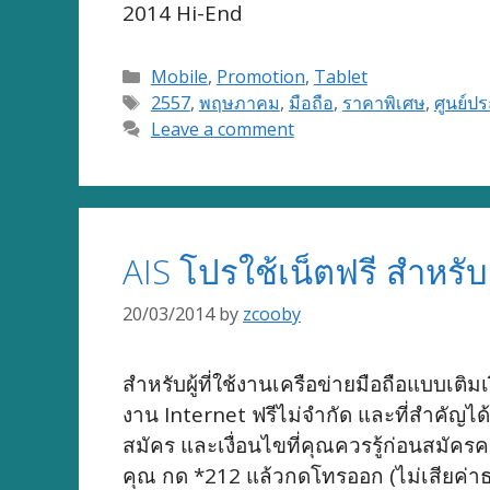
2014 Hi-End
Categories
Mobile
,
Promotion
,
Tablet
Tags
2557
,
พฤษภาคม
,
มือถือ
,
ราคาพิเศษ
,
ศูนย์ประ
Leave a comment
AIS โปรใช้เน็ตฟรี สำหรับ
20/03/2014
by
zcooby
สำหรับผู้ที่ใช้งานเครือข่ายมือถือแบบเต
งาน Internet ฟรีไม่จำกัด และที่สำคัญได
สมัคร และเงื่อนไขที่คุณควรรู้ก่อนสมัคร
คุณ กด *212 แล้วกดโทรออก (ไม่เสียค่