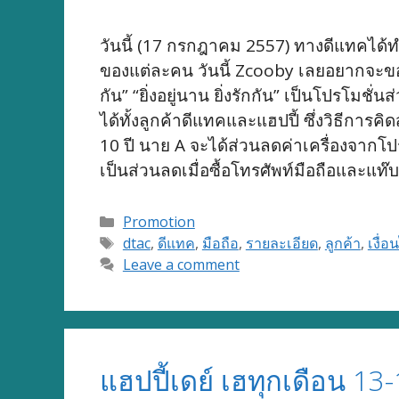
วันนี้ (17 กรกฎาคม 2557) ทางดีแทคได้ทำ
ของแต่ละคน วันนี้ Zcooby เลยอยากจะขอเ
กัน” “ยิ่งอยู่นาน ยิ่งรักกัน” เป็นโปรโ
ได้ทั้งลูกค้าดีแทคและแฮปปี้ ซึ่งวิธีการ
10 ปี นาย A จะได้ส่วนลดค่าเครื่องจากโป
เป็นส่วนลดเมื่อซื้อโทรศัพท์มือถือและแท๊บ
Categories
Promotion
Tags
dtac
,
ดีแทค
,
มือถือ
,
รายละเอียด
,
ลูกค้า
,
เงื่อ
Leave a comment
แฮปปี้เดย์ เฮทุกเดือน 13