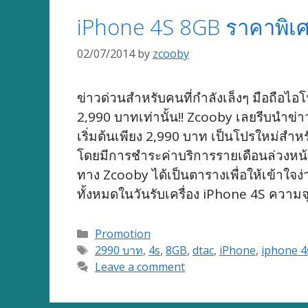
iPhone 4S 8GB ราคาพิเศ
02/07/2014
by
zcooby
ข่าวด่วนสำหรับคนที่กำลังเล็งๆ มือถือไอ
2,990 บาทเท่านั้น!! Zcooby เลยรีบนำข
เริ่มต้นเพียง 2,990 บาท เป็นโปรใหม่สำหรั
โดยมีการชำระค่าบริการรายเดือนล่วงหน้
ทาง Zcooby ได้เป็นตารางเพื่อให้เข้าใจง่
ทั้งหมดในวันรับเครื่อง iPhone 4S ความ
Categories
Promotion
Tags
2990 บาท
,
4s
,
8GB
,
dtac
,
iPhone
,
iphone 4
Leave a comment