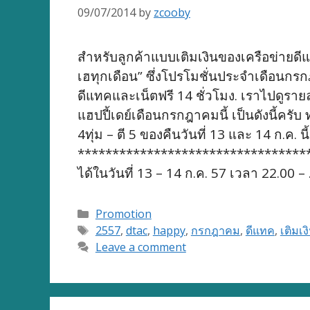
09/07/2014
by
zcooby
สำหรับลูกค้าแบบเติมเงินของเครือข่ายดีแทค
เฮทุกเดือน” ซึ่งโปรโมชั่นประจำเดือนกร
ดีแทคและเน็ตฟรี 14 ชั่วโมง. เราไปดูรา
แฮปปี้เดย์เดือนกรกฎาคมนี้ เป็นดังนี้คร
4ทุ่ม – ตี 5 ของคืนวันที่ 13 และ 14 ก.ค.
********************************** โด
ได้ในวันที่ 13 – 14 ก.ค. 57 เวลา 22.00 
Categories
Promotion
Tags
2557
,
dtac
,
happy
,
กรกฎาคม
,
ดีแทค
,
เติมเง
Leave a comment