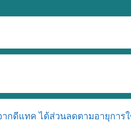
 โปรจากดีแทค ได้ส่วนลดตามอายุการ