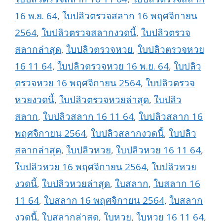
16 พ.ย. 64
,
ใบปลิวตรวจสลาก 16 พฤศจิกายน
2564
,
ใบปลิวตรวจสลากงวดนี้
,
ใบปลิวตรวจ
สลากล่าสุด
,
ใบปลิวตรวจหวย
,
ใบปลิวตรวจหวย
16 11 64
,
ใบปลิวตรวจหวย 16 พ.ย. 64
,
ใบปลิว
ตรวจหวย 16 พฤศจิกายน 2564
,
ใบปลิวตรวจ
หวยงวดนี้
,
ใบปลิวตรวจหวยล่าสุด
,
ใบปลิว
สลาก
,
ใบปลิวสลาก 16 11 64
,
ใบปลิวสลาก 16
พฤศจิกายน 2564
,
ใบปลิวสลากงวดนี้
,
ใบปลิว
สลากล่าสุด
,
ใบปลิวหวย
,
ใบปลิวหวย 16 11 64
,
ใบปลิวหวย 16 พฤศจิกายน 2564
,
ใบปลิวหวย
งวดนี้
,
ใบปลิวหวยล่าสุด
,
ใบสลาก
,
ใบสลาก 16
11 64
,
ใบสลาก 16 พฤศจิกายน 2564
,
ใบสลาก
งวดนี้
,
ใบสลากล่าสุด
,
ใบหวย
,
ใบหวย 16 11 64
,