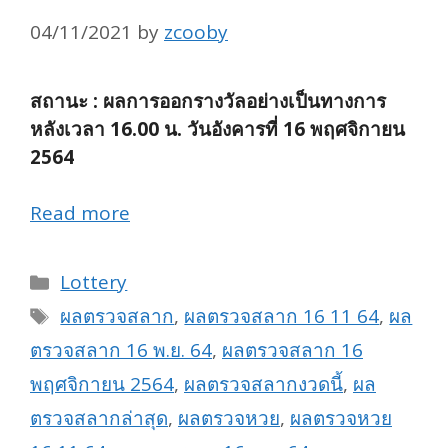
04/11/2021
by
zcooby
สถานะ : ผลการออกรางวัลอย่างเป็นทางการ
หลังเวลา 16.00 น. วันอังคารที่ 16 พฤศจิกายน
2564
Read more
Categories
Lottery
Tags
ผลตรวจสลาก
,
ผลตรวจสลาก 16 11 64
,
ผล
ตรวจสลาก 16 พ.ย. 64
,
ผลตรวจสลาก 16
พฤศจิกายน 2564
,
ผลตรวจสลากงวดนี้
,
ผล
ตรวจสลากล่าสุด
,
ผลตรวจหวย
,
ผลตรวจหวย