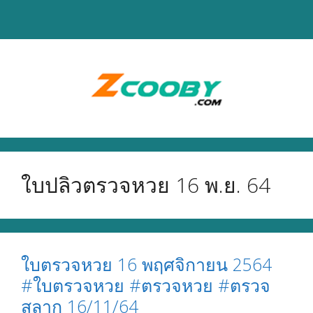
Skip
to
content
ใบปลิวตรวจหวย 16 พ.ย. 64
ใบตรวจหวย 16 พฤศจิกายน 2564
#ใบตรวจหวย #ตรวจหวย #ตรวจ
สลาก 16/11/64