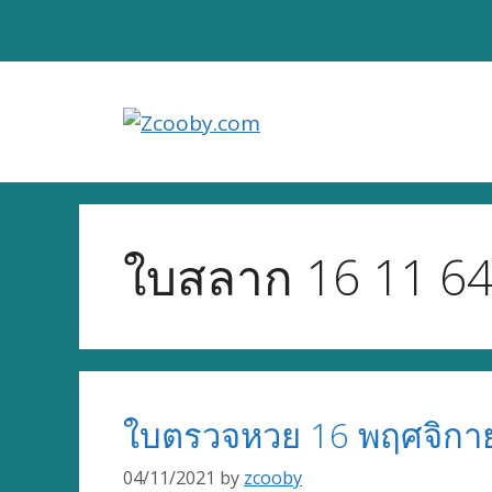
Skip
to
content
ใบสลาก 16 11 6
ใบตรวจหวย 16 พฤศจิกา
04/11/2021
by
zcooby