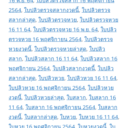
16 พ.ย. 64
,
ใบปลิวตรวจสลาก 16 พฤศจิกายน
2564
,
ใบปลิวตรวจสลากงวดนี้
,
ใบปลิวตรวจ
สลากล่าสุด
,
ใบปลิวตรวจหวย
,
ใบปลิวตรวจหวย
16 11 64
,
ใบปลิวตรวจหวย 16 พ.ย. 64
,
ใบปลิว
ตรวจหวย 16 พฤศจิกายน 2564
,
ใบปลิวตรวจ
หวยงวดนี้
,
ใบปลิวตรวจหวยล่าสุด
,
ใบปลิว
สลาก
,
ใบปลิวสลาก 16 11 64
,
ใบปลิวสลาก 16
พฤศจิกายน 2564
,
ใบปลิวสลากงวดนี้
,
ใบปลิว
สลากล่าสุด
,
ใบปลิวหวย
,
ใบปลิวหวย 16 11 64
,
ใบปลิวหวย 16 พฤศจิกายน 2564
,
ใบปลิวหวย
งวดนี้
,
ใบปลิวหวยล่าสุด
,
ใบสลาก
,
ใบสลาก 16
11 64
,
ใบสลาก 16 พฤศจิกายน 2564
,
ใบสลาก
งวดนี้
,
ใบสลากล่าสุด
,
ใบหวย
,
ใบหวย 16 11 64
,
ใบหวย 16 พฤศจิกายน 2564
,
ใบหวยงวดนี้
,
ใบ