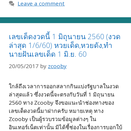
Leave a comment
เลขเด็ดงวดนี้ 1 มิถุนายน 2560 (งวด
ล่าสุด 1/6/60) หวยเด็ด,หวยดัง,ทํา
นายฝันเลขเด็ด 1 มิ.ย. 60
20/05/2017
by
zcooby
ใกล้ถึงเวลาการออกสลากกินแบ่งรัฐบาลในงวด
ล่าสุดแล้ว ซึ่งงวดนี้จะตรงกับวันที่ 1 มิถุนายน
2560 ทาง Zcooby จึงขอแนะนำช่องทางของ
เลขเด็ดงวดนี้มาฝากครับ หมายเหตุ ทาง
Zcooby เป็นผู้รวบรวมข้อมูลต่างๆ ใน
อินเทอร์เน็ตเท่านั้น มิได้ชี้ช่องในเรื่องการบอกใบ้