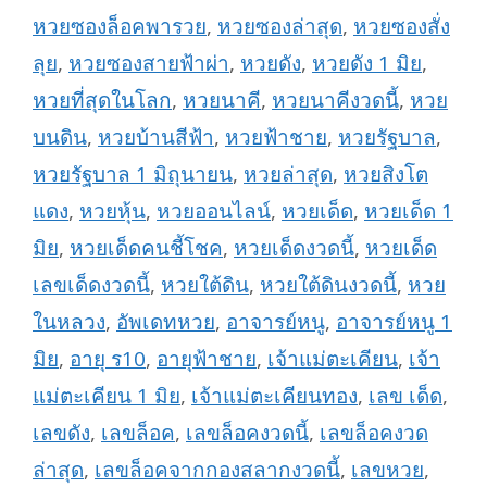
หวยซองล็อคพารวย
,
หวยซองล่าสุด
,
หวยซองสั่ง
ลุย
,
หวยซองสายฟ้าผ่า
,
หวยดัง
,
หวยดัง 1 มิย
,
หวยที่สุดในโลก
,
หวยนาคี
,
หวยนาคีงวดนี้
,
หวย
บนดิน
,
หวยบ้านสีฟ้า
,
หวยฟ้าชาย
,
หวยรัฐบาล
,
หวยรัฐบาล 1 มิถุนายน
,
หวยล่าสุด
,
หวยสิงโต
แดง
,
หวยหุ้น
,
หวยออนไลน์
,
หวยเด็ด
,
หวยเด็ด 1
มิย
,
หวยเด็ดคนชี้โชค
,
หวยเด็ดงวดนี้
,
หวยเด็ด
เลขเด็ดงวดนี้
,
หวยใต้ดิน
,
หวยใต้ดินงวดนี้
,
หวย
ในหลวง
,
อัพเดทหวย
,
อาจารย์หนู
,
อาจารย์หนู 1
มิย
,
อายุ ร10
,
อายุฟ้าชาย
,
เจ้าแม่ตะเคียน
,
เจ้า
แม่ตะเคียน 1 มิย
,
เจ้าแม่ตะเคียนทอง
,
เลข เด็ด
,
เลขดัง
,
เลขล็อค
,
เลขล็อคงวดนี้
,
เลขล็อคงวด
ล่าสุด
,
เลขล็อคจากกองสลากงวดนี้
,
เลขหวย
,