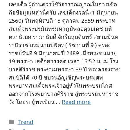
เลขเด็ด ผู้อ่านควรใช้วิจาราณญาณในการเชื่อ
ถือข้อมูลเหล่านี้ครับ เลขเด็ดงวดนี้ (1 มิถุนายน
2560) วันพฤหัสบดี 13 ตุลาคม 2559 พระบาท
สมเด็จพระปรมินทรมหาภูมิพลอดุลยเดช มหิ
ตลาธิเบศ รามาธิบดี จักรีนฤบดินทร์ สยามมินท
ราธิราช บรมนาถบพิตร ( รัชกาลที่ 9 ) ครอง
ราชย์วันที่ 9 มิถุนายน ปี 2489 เมื่อพระชนมายุ
19 พรรษา เสด็จสวรรคต เวลา 15:52 น. ณ โรง
บาลศิริราช พระชนมพรรษา 89 ปี ทรงครองราช
สมบัติได้ 70 ปี ขบวนอัญเชิญพระบรมศพ
พระบาทสมเด็จพระเจ้าอยู่หัวในพระบรมโกศ
ออกจากโรงพยาบาลศิริราช สู่พระบรมมหาราช
วัง โดยรถตู้ทะเบียน …
Read more
Categories
Trend