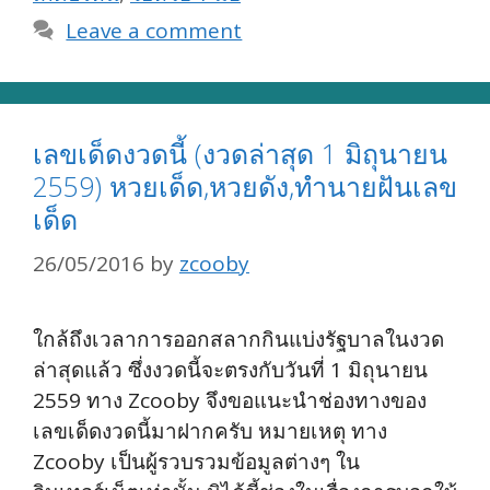
Leave a comment
เลขเด็ดงวดนี้ (งวดล่าสุด 1 มิถุนายน
2559) หวยเด็ด,หวยดัง,ทํานายฝันเลข
เด็ด
26/05/2016
by
zcooby
ใกล้ถึงเวลาการออกสลากกินแบ่งรัฐบาลในงวด
ล่าสุดแล้ว ซึ่งงวดนี้จะตรงกับวันที่ 1 มิถุนายน
2559 ทาง Zcooby จึงขอแนะนำช่องทางของ
เลขเด็ดงวดนี้มาฝากครับ หมายเหตุ ทาง
Zcooby เป็นผู้รวบรวมข้อมูลต่างๆ ใน