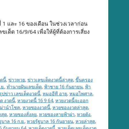
ี่ 1 และ 16 ของเดือน ในช่วงเวลาก่อน
ด 16/9/64 เพื่อให้ผู้ที่ต้องการเสี่ยง
ดนี้
,
ข่าวหวย
,
ข่าวเลขเด็ดงวดนี้ล่าสุด
,
ขึ้นครอง
ย.
,
ทํานายฝันเลขเด็ด
,
ฟ้าชาย 16 กันยายน
,
ฟ้า
รุปข่าว เลขเด็ดงวดนี้
,
หมออีที อายุ
,
หมอไพศาล
,
 งวดนี้
,
หวยงวดนี้ 16 9 64
,
หวยงวดนี้จะออก
เฒ่านำโชค
,
หวยซองงวดนี้
,
หวยซองงวดล่าสุด
,
สุด
,
หวยซองสั่งลุย
,
หวยซองสายฟ้าผ่า
,
หวยดัง
,
ฐบาล 16 ก.ย.
,
หวยรัฐบาล 16 กันยายน
,
หวยล่าสุด
,
6 กันยายน 64
,
หวยเด็ดงวดนี้
,
หวยเด็ดเลขเด็ดงวด