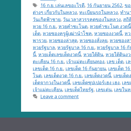
Tags
16 ก.ย. เล่นเลขอะไรดี
,
16 กันยายน 2562
,
ขอ
ต่างๆ เกี่ยวกับในหลวง
,
ทะเบียนรถในหลวง
,
ทำนา
วันเกิดฟ้าชาย
,
วันเวลาสวรรคตของในหลวง
,
สถิ
หวย 16 ก.ย.
,
หวยคำชะโนด
,
หวยคำชะโนด งวดนี้
เด็ด
,
หวยซองครูผู้เฒ่านำโชค
,
หวยซองงวดนี้
,
หว
พารวย
,
หวยซองล่าสุด
,
หวยซองสั่งลุย
,
หวยซองสา
หวยรัฐบาล
,
หวยรัฐบาล 16 ก.ย.
,
หวยรัฐบาล 16 ก
นี้
,
หวยเด็ดเลขเด็ดงวดนี้
,
หวยใต้ดิน
,
หวยใต้ดินงวด
ตะเคียน 16 ก.ย.
,
เจ้าแม่ตะเคียนทอง
,
เลข เด็ด
,
เล
เลขเด็ด 16 ก.ย.
,
เลขเด็ด 16 กันยายน
,
เลขเด็ด 16
โนด
,
เลขเด็ดงวด 16 ก.ย.
,
เลขเด็ดงวดนี้
,
เลขเด็ดง
เด็ดจากวงในงวดนี้
,
เลขเด็ดซุปเปอร์เฮง เฮง
,
เลข
เจ้าแม่ตะเคียน
,
เลขเด็ดไทยรัฐ
,
เลขเด่น
,
เลขในห
Leave a comment