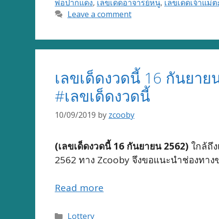
พ่อปากแดง
,
เลขเด็ดอาจารย์หนู
,
เลขเด็ดเจ้าแม่ต
Leave a comment
เลขเด็ดงวดนี้ 16 กันยาย
#เลขเด็ดงวดนี้
10/09/2019
by
zcooby
(เลขเด็ดงวดนี้ 16 กันยายน 2562)
ใกล้ถึง
2562 ทาง Zcooby จึงขอแนะนำช่องทางข
Read more
Categories
Lottery