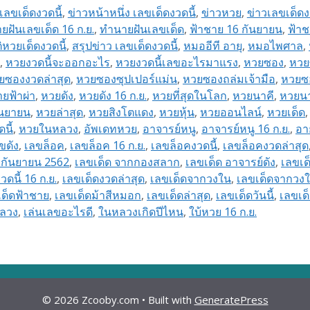
เลขเด็ดงวดนี้
,
ข่าวหน้าหนึ่ง เลขเด็ดงวดนี้
,
ข่าวหวย
,
ข่าวเลขเด็ดงว
ยฝันเลขเด็ด 16 ก.ย.
,
ทํานายฝันเลขเด็ด
,
ฟ้าชาย 16 กันยายน
,
ฟ้า
ติหวยเด็ดงวดนี้
,
สรุปข่าว เลขเด็ดงวดนี้
,
หมออีที อายุ
,
หมอไพศาล
,
,
หวยงวดนี้จะออกอะไร
,
หวยงวดนี้เลขอะไรมาแรง
,
หวยซอง
,
หวย
ยซองงวดล่าสุด
,
หวยซองซุปเปอร์แม่น
,
หวยซองถล่มเจ้ามือ
,
หวยซอ
ยฟ้าผ่า
,
หวยดัง
,
หวยดัง 16 ก.ย.
,
หวยที่สุดในโลก
,
หวยนาคี
,
หวยนา
ันยายน
,
หวยล่าสุด
,
หวยสิงโตแดง
,
หวยหุ้น
,
หวยออนไลน์
,
หวยเด็ด
นี้
,
หวยในหลวง
,
อัพเดทหวย
,
อาจารย์หนู
,
อาจารย์หนู 16 ก.ย.
,
อา
ขดัง
,
เลขล็อค
,
เลขล็อค 16 ก.ย.
,
เลขล็อคงวดนี้
,
เลขล็อคงวดล่าสุด
 กันยายน 2562
,
เลขเด็ด จากกองสลาก
,
เลขเด็ด อาจารย์ดัง
,
เลขเด็
วดนี้ 16 ก.ย.
,
เลขเด็ดงวดล่าสุด
,
เลขเด็ดจากวงใน
,
เลขเด็ดจากวงใ
เด็ดฟ้าชาย
,
เลขเด็ดม้าสีหมอก
,
เลขเด็ดล่าสุด
,
เลขเด็ดวันนี้
,
เลขเด
ลวง
,
เล่นเลขอะไรดี
,
ในหลวงเกิดปีไหน
,
ใบ้หวย 16 ก.ย.
© 2026 Zcooby.com
• Built with
GeneratePress