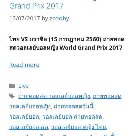
Grand Prix 2017
15/07/2017
by
zcooby
ไทย VS บราซิล (15 กรกฎาคม 2560) ถ่ายทอด
สดวอลเลย์บอลหญิง World Grand Prix 2017
Read more
Categories
Live
Tags
ถ่ายทอดสด วอลเลย์บอลหญิง
,
ถ่ายทอดสด
วอลเลย์บอลหญิง
,
ถ่ายทอดสดวันนี้
,
วอลเลย์บอล
,
วอลเลย์บอล ถ่ายทอดสด
,
วอลเลย์บอล สด
,
วอลเลย์บอล หญิง ไทย
,