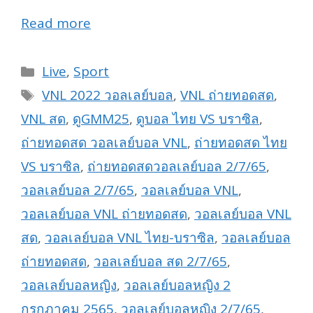
Read more
Categories
Live
,
Sport
Tags
VNL 2022 วอลเลย์บอล
,
VNL ถ่ายทอดสด
,
VNL สด
,
ดูGMM25
,
ดูบอล ไทย VS บราซิล
,
ถ่ายทอดสด วอลเลย์บอล VNL
,
ถ่ายทอดสด ไทย
VS บราซิล
,
ถ่ายทอดสดวอลเลย์บอล 2/7/65
,
วอลเลย์บอล 2/7/65
,
วอลเลย์บอล VNL
,
วอลเลย์บอล VNL ถ่ายทอดสด
,
วอลเลย์บอล VNL
สด
,
วอลเลย์บอล VNL ไทย-บราซิล
,
วอลเลย์บอล
ถ่ายทอดสด
,
วอลเลย์บอล สด 2/7/65
,
วอลเลย์บอลหญิง
,
วอลเลย์บอลหญิง 2
กรกฎาคม 2565
,
วอลเลย์บอลหญิง 2/7/65
,