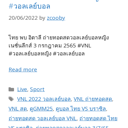
#วอลเลย์บอล
20/06/2022
by
zcooby
ไทย พบ อิตาลี ถ่ายทอดสดวอลเลย์บอลหญิง
เนชั่นลีกส์ 3 กรกฎาคม 2565 #VNL
#วอลเลย์บอลหญิง #วอลเลย์บอล
Read more
Categories
Live
,
Sport
Tags
VNL 2022 วอลเลย์บอล
,
VNL ถ่ายทอดสด
,
VNL สด
,
ดูGMM25
,
ดูบอล ไทย VS บราซิล
,
ถ่ายทอดสด วอลเลย์บอล VNL
,
ถ่ายทอดสด ไทย