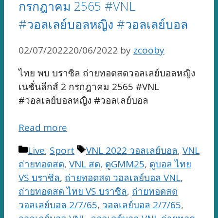
กรกฎาคม 2565 #VNL
#วอลเลย์บอลหญิง #วอลเลย์บอล
02/07/2022
20/06/2022
by
zcooby
ไทย พบ บราซิล ถ่ายทอดสดวอลเลย์บอลหญิง
เนชั่นลีกส์ 2 กรกฎาคม 2565 #VNL
#วอลเลย์บอลหญิง #วอลเลย์บอล
Read more
Categories
Tags
Live
,
Sport
VNL 2022 วอลเลย์บอล
,
VNL
ถ่ายทอดสด
,
VNL สด
,
ดูGMM25
,
ดูบอล ไทย
VS บราซิล
,
ถ่ายทอดสด วอลเลย์บอล VNL
,
ถ่ายทอดสด ไทย VS บราซิล
,
ถ่ายทอดสด
วอลเลย์บอล 2/7/65
,
วอลเลย์บอล 2/7/65
,