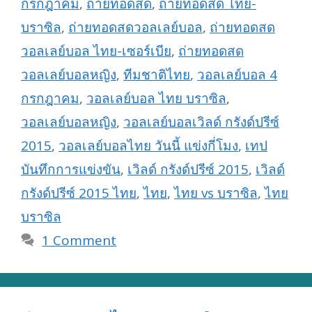
กรกฎาคม
,
ถ่ายทอดสด
,
ถ่ายทอดสด ไทย-
บราซิล
,
ถ่ายทอดสดวอลเลย์บอล
,
ถ่ายทอดสด
วอลเลย์บอล ไทย-เซอร์เบีย
,
ถ่ายทอดสด
วอลเลย์บอลหญิง
,
ทีมชาติไทย
,
วอลเลย์บอล 4
กรกฎาคม
,
วอลเลย์บอล ไทย บราซิล
,
วอลเลย์บอลหญิง
,
วอลเลย์บอลเวิลด์ กรังด์ปรีซ์
2015
,
วอลเลย์บอลไทย วันนี้ แข่งกี่โมง
,
เทป
บันทึกการแข่งขัน
,
เวิลด์ กรังด์ปรีซ์ 2015
,
เวิลด์
กรังด์ปรีซ์ 2015 ไทย
,
ไทย
,
ไทย vs บราซิล
,
ไทย
บราซิล
1 Comment