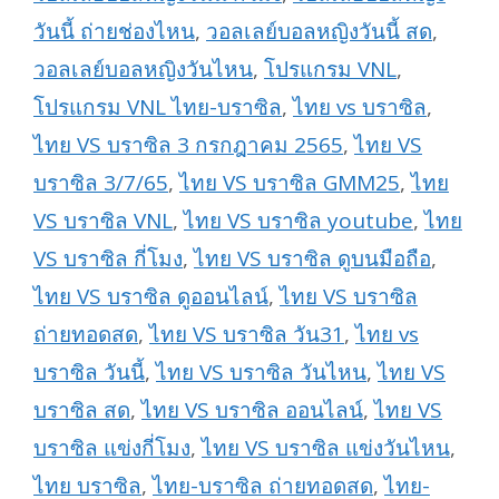
วันนี้ ถ่ายช่องไหน
,
วอลเลย์บอลหญิงวันนี้ สด
,
วอลเลย์บอลหญิงวันไหน
,
โปรแกรม VNL
,
โปรแกรม VNL ไทย-บราซิล
,
ไทย vs บราซิล
,
ไทย VS บราซิล 3 กรกฎาคม 2565
,
ไทย VS
บราซิล 3/7/65
,
ไทย VS บราซิล GMM25
,
ไทย
VS บราซิล VNL
,
ไทย VS บราซิล youtube
,
ไทย
VS บราซิล กี่โมง
,
ไทย VS บราซิล ดูบนมือถือ
,
ไทย VS บราซิล ดูออนไลน์
,
ไทย VS บราซิล
ถ่ายทอดสด
,
ไทย VS บราซิล วัน31
,
ไทย vs
บราซิล วันนี้
,
ไทย VS บราซิล วันไหน
,
ไทย VS
บราซิล สด
,
ไทย VS บราซิล ออนไลน์
,
ไทย VS
บราซิล แข่งกี่โมง
,
ไทย VS บราซิล แข่งวันไหน
,
ไทย บราซิล
,
ไทย-บราซิล ถ่ายทอดสด
,
ไทย-