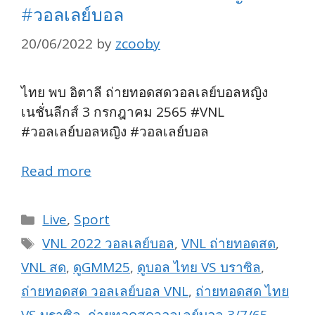
#วอลเลย์บอล
20/06/2022
by
zcooby
ไทย พบ อิตาลี ถ่ายทอดสดวอลเลย์บอลหญิง
เนชั่นลีกส์ 3 กรกฎาคม 2565 #VNL
#วอลเลย์บอลหญิง #วอลเลย์บอล
Read more
Categories
Live
,
Sport
Tags
VNL 2022 วอลเลย์บอล
,
VNL ถ่ายทอดสด
,
VNL สด
,
ดูGMM25
,
ดูบอล ไทย VS บราซิล
,
ถ่ายทอดสด วอลเลย์บอล VNL
,
ถ่ายทอดสด ไทย