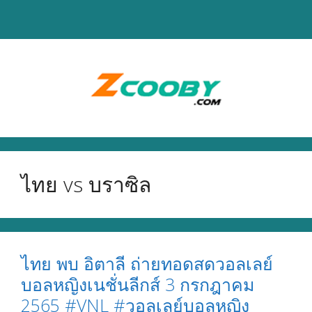
Skip
to
content
ไทย vs บราซิล
ไทย พบ อิตาลี ถ่ายทอดสดวอลเลย์
บอลหญิงเนชั่นลีกส์ 3 กรกฎาคม
2565 #VNL #วอลเลย์บอลหญิง