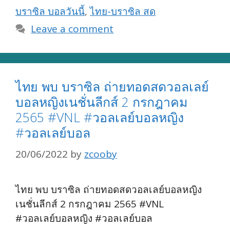
บราซิล บอลวันนี้
,
ไทย-บราซิล สด
Leave a comment
ไทย พบ บราซิล ถ่ายทอดสดวอลเลย์
บอลหญิงเนชั่นลีกส์ 2 กรกฎาคม
2565 #VNL #วอลเลย์บอลหญิง
#วอลเลย์บอล
20/06/2022
by
zcooby
ไทย พบ บราซิล ถ่ายทอดสดวอลเลย์บอลหญิง
เนชั่นลีกส์ 2 กรกฎาคม 2565 #VNL
#วอลเลย์บอลหญิง #วอลเลย์บอล