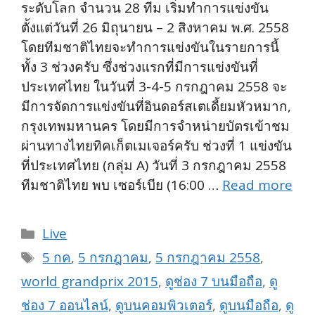
ระดับโลก จำนวน 28 ทีม เริ่มทำการแข่งขัน
ตั้งแต่วันที่ 26 มิถุนายน – 2 สิงหาคม พ.ศ. 2558
โดยทีมชาติไทยจะทำการแข่งขันในรายการนี้
ทั้ง 3 ช่วงครับ ซึ่งช่วงแรกที่มีการแข่งขันที่
ประเทศไทย ในวันที่ 3-4-5 กรกฎาคม 2558 จะ
มีการจัดการแข่งขันที่อินดอร์สเตเดี้ยมหัวหมาก,
กรุงเทพมหานคร โดยมีการจำหน่ายบัตรเข้าชม
ผ่านทางไทยทิคเก็ตเมเจอร์ครับ ช่วงที่ 1 แข่งขัน
ที่ประเทศไทย (กลุ่ม A) วันที่ 3 กรกฎาคม 2558
ทีมชาติไทย พบ เซอร์เบีย (16:00 …
Read more
Categories
Live
Tags
5 กค
,
5 กรกฎาคม
,
5 กรกฎาคม 2558
,
world grandprix 2015
,
ดูช่อง 7 บนมือถือ
,
ดู
ช่อง 7 ออนไลน์
,
ดูบนคอมพิวเตอร์
,
ดูบนมือถือ
,
ดู