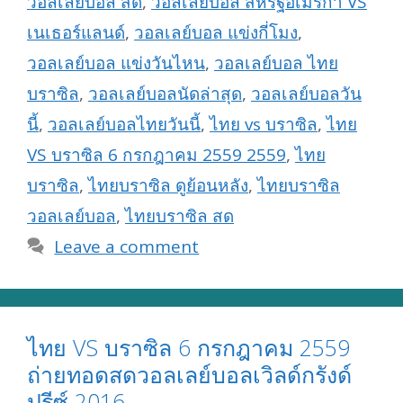
วอลเลย์บอล สด
,
วอลเลย์บอล สหรัฐอเมริกา VS
เนเธอร์แลนด์
,
วอลเลย์บอล แข่งกี่โมง
,
วอลเลย์บอล แข่งวันไหน
,
วอลเลย์บอล ไทย
บราซิล
,
วอลเลย์บอลนัดล่าสุด
,
วอลเลย์บอลวัน
นี้
,
วอลเลย์บอลไทยวันนี้
,
ไทย vs บราซิล
,
ไทย
VS บราซิล 6 กรกฎาคม 2559 2559
,
ไทย
บราซิล
,
ไทยบราซิล ดูย้อนหลัง
,
ไทยบราซิล
วอลเลย์บอล
,
ไทยบราซิล สด
Leave a comment
ไทย VS บราซิล 6 กรกฎาคม 2559
ถ่ายทอดสดวอลเลย์บอลเวิลด์กรังด์
ปรีซ์ 2016