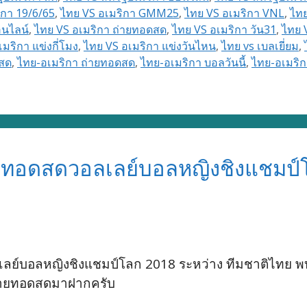
ิกา 19/6/65
,
ไทย VS อเมริกา GMM25
,
ไทย VS อเมริกา VNL
,
ไทย
อนไลน์
,
ไทย VS อเมริกา ถ่ายทอดสด
,
ไทย VS อเมริกา วัน31
,
ไทย V
มริกา แข่งกี่โมง
,
ไทย VS อเมริกา แข่งวันไหน
,
ไทย vs เบลเยี่ยม
,
 สด
,
ไทย-อเมริกา ถ่ายทอดสด
,
ไทย-อเมริกา บอลวันนี้
,
ไทย-อเมริก
ายทอดสดวอลเลย์บอลหญิงชิงแชมป์
อลเลย์บอลหญิงชิงแชมป์โลก 2018 ระหว่าง ทีมชาติไทย 
ถ่ายทอดสดมาฝากครับ