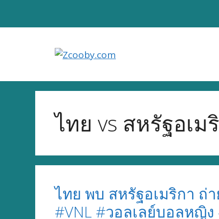
Skip
to
content
ไทย vs สหรัฐอเมร
ไทย พบ สหรัฐอเมริกา ถ่
#VNL #วอลเลย์บอลหญิง