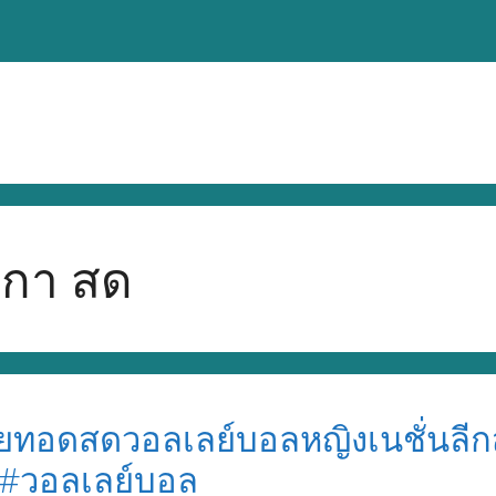
ิกา สด
ายทอดสดวอลเลย์บอลหญิงเนชั่นลีกส
 #วอลเลย์บอล