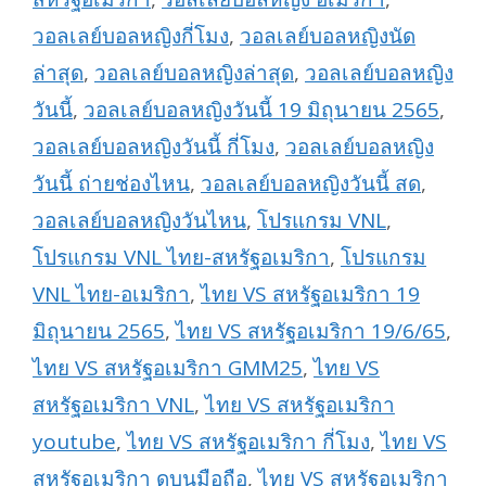
วอลเลย์บอลหญิงกี่โมง
,
วอลเลย์บอลหญิงนัด
ล่าสุด
,
วอลเลย์บอลหญิงล่าสุด
,
วอลเลย์บอลหญิง
วันนี้
,
วอลเลย์บอลหญิงวันนี้ 19 มิถุนายน 2565
,
วอลเลย์บอลหญิงวันนี้ กี่โมง
,
วอลเลย์บอลหญิง
วันนี้ ถ่ายช่องไหน
,
วอลเลย์บอลหญิงวันนี้ สด
,
วอลเลย์บอลหญิงวันไหน
,
โปรแกรม VNL
,
โปรแกรม VNL ไทย-สหรัฐอเมริกา
,
โปรแกรม
VNL ไทย-อเมริกา
,
ไทย VS สหรัฐอเมริกา 19
มิถุนายน 2565
,
ไทย VS สหรัฐอเมริกา 19/6/65
,
ไทย VS สหรัฐอเมริกา GMM25
,
ไทย VS
สหรัฐอเมริกา VNL
,
ไทย VS สหรัฐอเมริกา
youtube
,
ไทย VS สหรัฐอเมริกา กี่โมง
,
ไทย VS
สหรัฐอเมริกา ดูบนมือถือ
,
ไทย VS สหรัฐอเมริกา