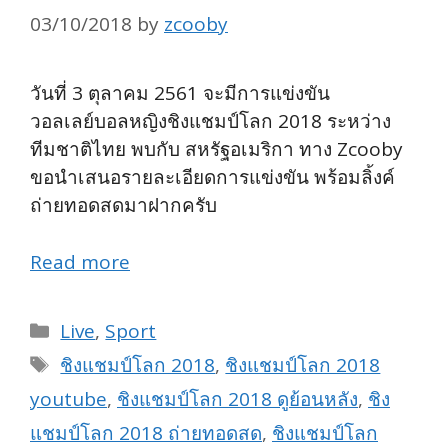
03/10/2018
by
zcooby
วันที่ 3 ตุลาคม 2561 จะมีการแข่งขัน
วอลเลย์บอลหญิงชิงแชมป์โลก 2018 ระหว่าง
ทีมชาติไทย พบกับ สหรัฐอเมริกา ทาง Zcooby
ขอนำเสนอรายละเอียดการแข่งขัน พร้อมลิ้งค์
ถ่ายทอดสดมาฝากครับ
Read more
Categories
Live
,
Sport
Tags
ชิงแชมป์โลก 2018
,
ชิงแชมป์โลก 2018
youtube
,
ชิงแชมป์โลก 2018 ดูย้อนหลัง
,
ชิง
แชมป์โลก 2018 ถ่ายทอดสด
,
ชิงแชมป์โลก