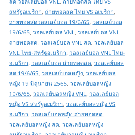
สด วอลเลย์บอล VNL
,
ถ่ายทอดสด ไทย VS
สหรัฐอเมริกา
,
ถ่ายทอดสด ไทย VS อเมริกา
,
ถ่ายทอดสดวอลเลย์บอล 19/6/65
,
วอลเลย์บอล
19/6/65
,
วอลเลย์บอล VNL
,
วอลเลย์บอล VNL
ถ่ายทอดสด
,
วอลเลย์บอล VNL สด
,
วอลเลย์บอล
VNL ไทย-สหรัฐอเมริกา
,
วอลเลย์บอล VNL ไทย-
อเมริกา
,
วอลเลย์บอล ถ่ายทอดสด
,
วอลเลย์บอล
สด 19/6/65
,
วอลเลย์บอลหญิง
,
วอลเลย์บอล
หญิง 19 มิถุนายน 2565
,
วอลเลย์บอลหญิง
19/6/65
,
วอลเลย์บอลหญิง VNL
,
วอลเลย์บอล
หญิง VS สหรัฐอเมริกา
,
วอลเลย์บอลหญิง VS
อเมริกา
,
วอลเลย์บอลหญิง ถ่ายทอดสด
,
วอลเลย์บอลหญิง สด
,
วอลเลย์บอลหญิง
สหรัฐอเมริกา
,
วอลเลย์บอลหญิง อเมริกา
,