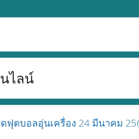
นไลน์
ฟุตบอลอุ่นเครื่อง 24 มีนาคม 25