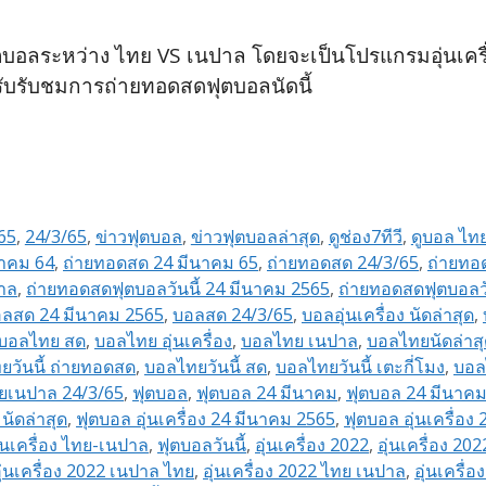
ุตบอลระหว่าง ไทย VS เนปาล โดยจะเป็นโปรแกรมอุ่นเครื่
ับรับชมการถ่ายทอดสดฟุตบอลนัดนี้
65
,
24/3/65
,
ข่าวฟุตบอล
,
ข่าวฟุตบอลล่าสุด
,
ดูช่อง7ทีวี
,
ดูบอล ไท
นาคม 64
,
ถ่ายทอดสด 24 มีนาคม 65
,
ถ่ายทอดสด 24/3/65
,
ถ่ายทอด
าล
,
ถ่ายทอดสดฟุตบอลวันนี้ 24 มีนาคม 2565
,
ถ่ายทอดสดฟุตบอลวั
ลสด 24 มีนาคม 2565
,
บอลสด 24/3/65
,
บอลอุ่นเครื่อง นัดล่าสุด
,
บอลไทย สด
,
บอลไทย อุ่นเครื่อง
,
บอลไทย เนปาล
,
บอลไทยนัดล่าส
วันนี้ ถ่ายทอดสด
,
บอลไทยวันนี้ สด
,
บอลไทยวันนี้ เตะกี่โมง
,
บอล
ยเนปาล 24/3/65
,
ฟุตบอล
,
ฟุตบอล 24 มีนาคม
,
ฟุตบอล 24 มีนาค
นัดล่าสุด
,
ฟุตบอล อุ่นเครื่อง 24 มีนาคม 2565
,
ฟุตบอล อุ่นเครื่อง
่นเครื่อง ไทย-เนปาล
,
ฟุตบอลวันนี้
,
อุ่นเครื่อง 2022
,
อุ่นเครื่อง 2
ุ่นเครื่อง 2022 เนปาล ไทย
,
อุ่นเครื่อง 2022 ไทย เนปาล
,
อุ่นเครื่