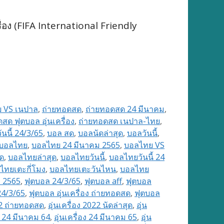
อง (FIFA International Friendly
ย VS เนปาล
,
ถ่ายทอดสด
,
ถ่ายทอดสด 24 มีนาคม
,
สด ฟุตบอล อุ่นเครื่อง
,
ถ่ายทอดสด เนปาล-ไทย
,
นนี้ 24/3/65
,
บอล สด
,
บอลนัดล่าสุด
,
บอลวันนี้
,
บอลไทย
,
บอลไทย 24 มีนาคม 2565
,
บอลไทย VS
ุด
,
บอลไทยล่าสุด
,
บอลไทยวันนี้
,
บอลไทยวันนี้ 24
ไทยเตะกี่โมง
,
บอลไทยเตะวันไหน
,
บอลไทย
ม 2565
,
ฟุตบอล 24/3/65
,
ฟุตบอล aff
,
ฟุตบอล
 24/3/65
,
ฟุตบอล อุ่นเครื่อง ถ่ายทอดสด
,
ฟุตบอล
022 ถ่ายทอดสด
,
อุ่นเครื่อง 2022 นัดล่าสุด
,
อุ่น
อง 24 มีนาคม 64
,
อุ่นเครื่อง 24 มีนาคม 65
,
อุ่น