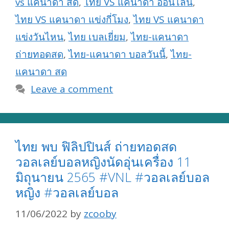
vs แคนาดา สด
,
ไทย VS แคนาดา ออนไลน์
,
ไทย VS แคนาดา แข่งกี่โมง
,
ไทย VS แคนาดา
แข่งวันไหน
,
ไทย เบลเยี่ยม
,
ไทย-แคนาดา
ถ่ายทอดสด
,
ไทย-แคนาดา บอลวันนี้
,
ไทย-
แคนาดา สด
Leave a comment
ไทย พบ ฟิลิปปินส์ ถ่ายทอดสด
วอลเลย์บอลหญิงนัดอุ่นเครื่อง 11
มิถุนายน 2565 #VNL #วอลเลย์บอล
หญิง #วอลเลย์บอล
11/06/2022
by
zcooby