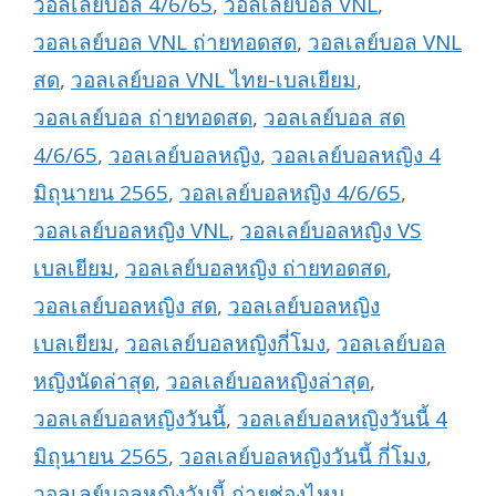
วอลเลย์บอล 4/6/65
,
วอลเลย์บอล VNL
,
วอลเลย์บอล VNL ถ่ายทอดสด
,
วอลเลย์บอล VNL
สด
,
วอลเลย์บอล VNL ไทย-เบลเยียม
,
วอลเลย์บอล ถ่ายทอดสด
,
วอลเลย์บอล สด
4/6/65
,
วอลเลย์บอลหญิง
,
วอลเลย์บอลหญิง 4
มิถุนายน 2565
,
วอลเลย์บอลหญิง 4/6/65
,
วอลเลย์บอลหญิง VNL
,
วอลเลย์บอลหญิง VS
เบลเยียม
,
วอลเลย์บอลหญิง ถ่ายทอดสด
,
วอลเลย์บอลหญิง สด
,
วอลเลย์บอลหญิง
เบลเยียม
,
วอลเลย์บอลหญิงกี่โมง
,
วอลเลย์บอล
หญิงนัดล่าสุด
,
วอลเลย์บอลหญิงล่าสุด
,
วอลเลย์บอลหญิงวันนี้
,
วอลเลย์บอลหญิงวันนี้ 4
มิถุนายน 2565
,
วอลเลย์บอลหญิงวันนี้ กี่โมง
,
วอลเลย์บอลหญิงวันนี้ ถ่ายช่องไหน
,