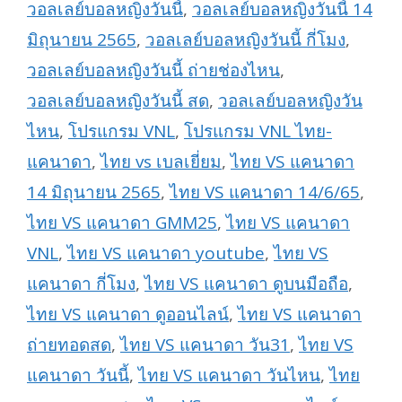
วอลเลย์บอลหญิงวันนี้
,
วอลเลย์บอลหญิงวันนี้ 14
มิถุนายน 2565
,
วอลเลย์บอลหญิงวันนี้ กี่โมง
,
วอลเลย์บอลหญิงวันนี้ ถ่ายช่องไหน
,
วอลเลย์บอลหญิงวันนี้ สด
,
วอลเลย์บอลหญิงวัน
ไหน
,
โปรแกรม VNL
,
โปรแกรม VNL ไทย-
แคนาดา
,
ไทย vs เบลเยี่ยม
,
ไทย VS แคนาดา
14 มิถุนายน 2565
,
ไทย VS แคนาดา 14/6/65
,
ไทย VS แคนาดา GMM25
,
ไทย VS แคนาดา
VNL
,
ไทย VS แคนาดา youtube
,
ไทย VS
แคนาดา กี่โมง
,
ไทย VS แคนาดา ดูบนมือถือ
,
ไทย VS แคนาดา ดูออนไลน์
,
ไทย VS แคนาดา
ถ่ายทอดสด
,
ไทย VS แคนาดา วัน31
,
ไทย VS
แคนาดา วันนี้
,
ไทย VS แคนาดา วันไหน
,
ไทย