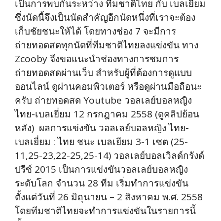
เป็นการพบกันระหว่าง ทีมชาติไทย กับ เบลเยี่ยม
ซึ่งนัดนี้จึงเป็นนัดสำคัญอีกนัดหนึ่งที่เราจะต้อง
เก็บชัยชนะให้ได้ โดยทางช่อง 7 จะมีการ
ถ่ายทอดสดทุกนัดที่ทีมชาติไทยลงแข่งขัน ทาง
Zcooby จึงขอแนะนำช่องทางการชมการ
ถ่ายทอดสดผ่านเว็บ สำหรับผู้ที่ต้องการดูแบบ
ออนไลน์ ดูผ่านคอมพิวเตอร์ หรือดูผ่านมือถือนะ
ครับ ถ่ายทอดสด Youtube วอลเลย์บอลหญิง
ไทย-เบลเยี่ยม 12 กรกฎาคม 2558 (ดูคลิปย้อน
หลัง) ผลการแข่งขัน วอลเลย์บอลหญิง ไทย-
เบลเยี่ยม : ไทย ชนะ เบลเยียม 3-1 เซต (25-
11,25-23,22-25,25-14) วอลเลย์บอลเวิลด์กรังด์
ปรีซ์ 2015 เป็นการแข่งขันวอลเลย์บอลหญิง
ระดับโลก จำนวน 28 ทีม เริ่มทำการแข่งขัน
ตั้งแต่วันที่ 26 มิถุนายน – 2 สิงหาคม พ.ศ. 2558
โดยทีมชาติไทยจะทำการแข่งขันในรายการนี้