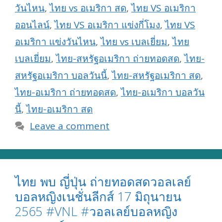
วันไหน
,
ไทย vs อเมริกา สด
,
ไทย VS อเมริกา
ออนไลน์
,
ไทย VS อเมริกา แข่งกี่โมง
,
ไทย VS
อเมริกา แข่งวันไหน
,
ไทย vs เบลเยี่ยม
,
ไทย
เบลเยี่ยม
,
ไทย-สหรัฐอเมริกา ถ่ายทอดสด
,
ไทย-
สหรัฐอเมริกา บอลวันนี้
,
ไทย-สหรัฐอเมริกา สด
,
ไทย-อเมริกา ถ่ายทอดสด
,
ไทย-อเมริกา บอลวัน
นี้
,
ไทย-อเมริกา สด
Leave a comment
ไทย พบ ญี่ปุ่น ถ่ายทอดสดวอลเลย์
บอลหญิงเนชั่นลีกส์ 17 มิถุนายน
2565 #VNL #วอลเลย์บอลหญิง