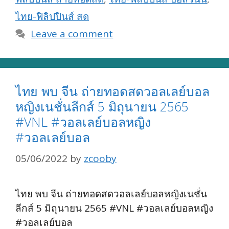
ไทย-ฟิลิปปินส์ สด
Leave a comment
ไทย พบ จีน ถ่ายทอดสดวอลเลย์บอล
หญิงเนชั่นลีกส์ 5 มิถุนายน 2565
#VNL #วอลเลย์บอลหญิง
#วอลเลย์บอล
05/06/2022
by
zcooby
ไทย พบ จีน ถ่ายทอดสดวอลเลย์บอลหญิงเนชั่น
ลีกส์ 5 มิถุนายน 2565 #VNL #วอลเลย์บอลหญิง
#วอลเลย์บอล