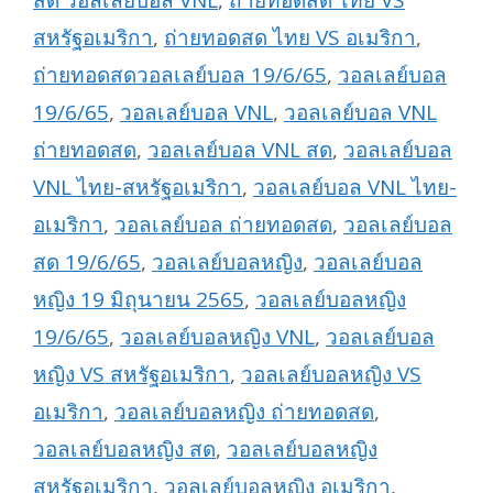
สด วอลเลย์บอล VNL
,
ถ่ายทอดสด ไทย VS
สหรัฐอเมริกา
,
ถ่ายทอดสด ไทย VS อเมริกา
,
ถ่ายทอดสดวอลเลย์บอล 19/6/65
,
วอลเลย์บอล
19/6/65
,
วอลเลย์บอล VNL
,
วอลเลย์บอล VNL
ถ่ายทอดสด
,
วอลเลย์บอล VNL สด
,
วอลเลย์บอล
VNL ไทย-สหรัฐอเมริกา
,
วอลเลย์บอล VNL ไทย-
อเมริกา
,
วอลเลย์บอล ถ่ายทอดสด
,
วอลเลย์บอล
สด 19/6/65
,
วอลเลย์บอลหญิง
,
วอลเลย์บอล
หญิง 19 มิถุนายน 2565
,
วอลเลย์บอลหญิง
19/6/65
,
วอลเลย์บอลหญิง VNL
,
วอลเลย์บอล
หญิง VS สหรัฐอเมริกา
,
วอลเลย์บอลหญิง VS
อเมริกา
,
วอลเลย์บอลหญิง ถ่ายทอดสด
,
วอลเลย์บอลหญิง สด
,
วอลเลย์บอลหญิง
สหรัฐอเมริกา
,
วอลเลย์บอลหญิง อเมริกา
,