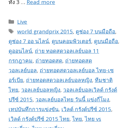
ทั้ง 3 …
Read more
Categories
Live
Tags
world grandprix 2015
,
ดูช่อง 7 บนมือถือ
,
ดูช่อง 7 ออ นไลน์
,
ดูบนคอมพิวเตอร์
,
ดูบนมือถือ
,
ดูออนไลน์
,
ถ่าย ทอดสดวอลเลย์บอล 11
กรกฎาคม
,
ถ่ายทอดสด
,
ถ่ายทอดสด
วอลเลย์บอล
,
ถ่ายทอดสดวอลเลย์บอล ไทย-เซ
อร์เบีย
,
ถ่ายทอดสดวอลเลย์บอลหญิง
,
ทีมชาติ
ไทย
,
วอลเลย์บอลหญิง
,
วอลเลย์บอลเวิลด์ กรังด์
ปรีซ์ 2015
,
วอลเลย์บอลไทย วันนี้ แข่งกี่โมง
,
เทปบันทึกการแข่งขัน
,
เวิลด์ กรังด์ปรีซ์ 2015
,
เวิลด์ กรังด์ปรีซ์ 2015 ไทย
,
ไทย
,
ไทย vs