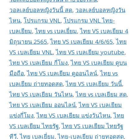
วอลเลย์บอลหญิงวันนี้ สด
,
วอลเลย์บอลหญิงวัน
ไหน
,
โปรแกรม VNL
,
โปรแกรม VNL ไทย-
เบลเยียม
,
ไทย vs เบลเยี่ยม
,
ไทย VS เบลเยียม 4
มิถุนายน 2565
,
ไทย VS เบลเยียม 4/6/65
,
ไทย
VS เบลเยียม VNL
,
ไทย VS เบลเยียม youtube
,
ไทย VS เบลเยียม กี่โมง
,
ไทย VS เบลเยียม ดูบน
มือถือ
,
ไทย VS เบลเยียม ดูออนไลน์
,
ไทย vs
เบลเยียม ถ่ายทอดสด
,
ไทย VS เบลเยียม วันนี้
,
ไทย VS เบลเยียม วันไหน
,
ไทย vs เบลเยียม สด
,
ไทย VS เบลเยียม ออนไลน์
,
ไทย VS เบลเยียม
แข่งกี่โมง
,
ไทย VS เบลเยียม แข่งวันไหน
,
ไทย
VS เบลเยียม ไทยรัฐ
,
ไทย VS เบลเยียม ไทยรัฐ
ทีวี
,
ไทย เบลเยี่ยม
,
ไทย-เบลเยียม ถ่ายทอดสด
,