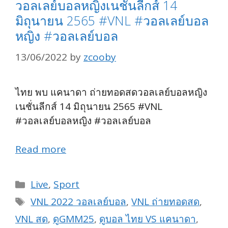
วอลเลย์บอลหญิงเนชั่นลีกส์ 14
มิถุนายน 2565 #VNL #วอลเลย์บอล
หญิง #วอลเลย์บอล
13/06/2022
by
zcooby
ไทย พบ แคนาดา ถ่ายทอดสดวอลเลย์บอลหญิง
เนชั่นลีกส์ 14 มิถุนายน 2565 #VNL
#วอลเลย์บอลหญิง #วอลเลย์บอล
Read more
Categories
Live
,
Sport
Tags
VNL 2022 วอลเลย์บอล
,
VNL ถ่ายทอดสด
,
VNL สด
,
ดูGMM25
,
ดูบอล ไทย VS แคนาดา
,