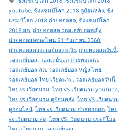
ชิงแชมป์โลก 2018
,
ชิงแชมป์โลก 2018
youtube
,
ชิงแชมป์โลก 2018 ดูย้อนหลัง
,
ชิง
แชมป์โลก 2018 ถ่ายทอดสด
,
ชิงแชมป์โลก
2018 สด
,
ถ่ายทอดสด วอลเลย์บอลหญิง
,
ถ่ายทอดสดช่องไหน 21 กันยายน 2560
,
ถ่ายทอดสดวอลเลย์บอลหญิง
,
ถ่ายทอดสดวันนี้
,
วอลเลย์บอล
,
วอลเลย์บอล ถ่ายทอดสด
,
วอลเลย์บอล สด
,
วอลเลย์บอล หญิง ไทย
,
วอลเลย์บอล ไทย เวียดนาม
,
วอลเลย์บอลวันนี้
,
ไทย vs เวียดนาม
,
ไทย VS เวียดนาม youtube
,
ไทย vs เวียดนาม ดูย้อนหลัง
,
ไทย VS เวียดนาม
ดูออนไลน์
,
ไทย vs เวียดนาม ถ่ายทอดสด
,
ไทย
vs เวียดนาม สด
,
ไทย VS เวียดนาม แข่งกี่โมง
,
ไทย-เวียดนาม วอลเลย์บอล