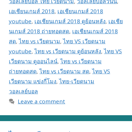
วอลเลย์บอล ไทย เวียดนาม
,
วอลเลย์บอลวันนี้
,
เอเชียนเกมส์ 2018
,
เอเชียนเกมส์ 2018
youtube
,
เอเชียนเกมส์ 2018 ดูย้อนหลัง
,
เอเชีย
นเกมส์ 2018 ถ่ายทอดสด
,
เอเชียนเกมส์ 2018
สด
,
ไทย vs เวียดนาม
,
ไทย VS เวียดนาม
youtube
,
ไทย vs เวียดนาม ดูย้อนหลัง
,
ไทย VS
เวียดนาม ดูออนไลน์
,
ไทย vs เวียดนาม
ถ่ายทอดสด
,
ไทย vs เวียดนาม สด
,
ไทย VS
เวียดนาม แข่งกี่โมง
,
ไทย-เวียดนาม
วอลเลย์บอล
Leave a comment