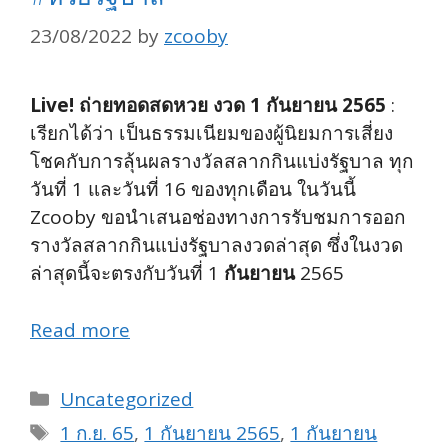
23/08/2022
by
zcooby
Live! ถ่ายทอดสดหวย งวด 1 กันยายน 2565
:
เรียกได้ว่า เป็นธรรมเนียมของผู้นิยมการเสี่ยง
โชคกับการลุ้นผลรางวัลสลากกินแบ่งรัฐบาล ทุก
วันที่ 1 และวันที่ 16 ของทุกเดือน ในวันนี้
Zcooby ขอนำเสนอช่องทางการรับชมการออก
รางวัลสลากกินแบ่งรัฐบาลงวดล่าสุด ซึ่งในงวด
ล่าสุดนี้จะตรงกับวันที่ 1
กันยายน
2565
Read more
Categories
Uncategorized
Tags
1 ก.ย. 65
,
1 กันยายน 2565
,
1 กันยายน