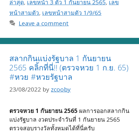
ล่าสุด
,
เลขหน้า 3 ตัว 1 กันยายน 2565
,
เลข
หน้าสามตัว
,
เลขหน้าสามตัว 1/9/65
Leave a comment
สลากกินแบ่งรัฐบาล 1 กันยายน
2565 คลิ้กที่นี่!! (ตรวจหวย 1 ก.ย. 65)
#หวย #หวยรัฐบาล
23/08/2022
by
zcooby
ตรวจหวย 1 กันยายน 2565
ผลการออกสลากกิน
แบ่งรัฐบาล งวดประจำวันที่ 1 กันยายน 2565
ตรวจสอบรางวัลทั้งหมดได้ที่นี่ครับ