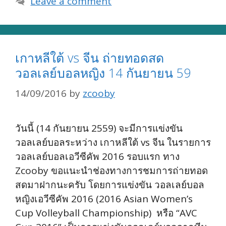
Leave a comment
เกาหลีใต้ vs จีน ถ่ายทอดสด
วอลเลย์บอลหญิง 14 กันยายน 59
14/09/2016
by
zcooby
วันนี้ (14 กันยายน 2559) จะมีการแข่งขัน
วอลเลย์บอลระหว่าง เกาหลีใต้ vs จีน ในรายการ
วอลเลย์บอลเอวีซีคัพ 2016 รอบแรก ทาง
Zcooby ขอแนะนำช่องทางการชมการถ่ายทอด
สดมาฝากนะครับ โดยการแข่งขัน วอลเลย์บอล
หญิงเอวีซีคัพ 2016 (2016 Asian Women’s
Cup Volleyball Championship) หรือ “AVC