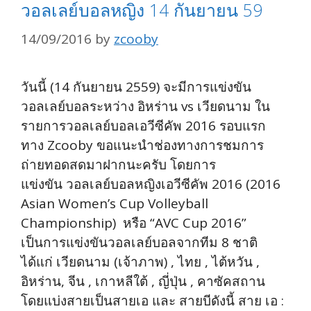
วอลเลย์บอลหญิง 14 กันยายน 59
14/09/2016
by
zcooby
วันนี้ (14 กันยายน 2559) จะมีการแข่งขัน
วอลเลย์บอลระหว่าง อิหร่าน vs เวียดนาม ใน
รายการวอลเลย์บอลเอวีซีคัพ 2016 รอบแรก
ทาง Zcooby ขอแนะนำช่องทางการชมการ
ถ่ายทอดสดมาฝากนะครับ โดยการ
แข่งขัน วอลเลย์บอลหญิงเอวีซีคัพ 2016 (2016
Asian Women’s Cup Volleyball
Championship) หรือ “AVC Cup 2016”
เป็นการแข่งขันวอลเลย์บอลจากทีม 8 ชาติ
ได้แก่ เวียดนาม (เจ้าภาพ) , ไทย , ไต้หวัน ,
อิหร่าน, จีน , เกาหลีใต้ , ญี่ปุ่น , คาซัคสถาน
โดยแบ่งสายเป็นสายเอ และ สายบีดังนี้ สาย เอ :