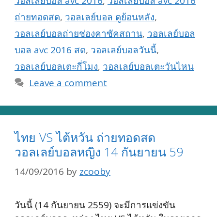
วอลเลย์บอล avc 2016
,
วอลเลย์บอล avc 2016
ถ่ายทอดสด
,
วอลเลย์บอล ดูย้อนหลัง
,
วอลเลย์บอลถ่ายช่องคาซัคสถาน
,
วอลเลย์บอล
บอล avc 2016 สด
,
วอลเลย์บอลวันนี้
,
วอลเลย์บอลเตะกี่โมง
,
วอลเลย์บอลเตะวันไหน
Leave a comment
ไทย VS ไต้หวัน ถ่ายทอดสด
วอลเลย์บอลหญิง 14 กันยายน 59
14/09/2016
by
zcooby
วันนี้ (14 กันยายน 2559) จะมีการแข่งขัน