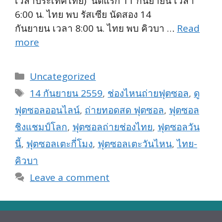
เวลาประเทศไทย) นัดแรก 11 กันยายน เวลา
6:00 น. ไทย พบ รัสเซีย นัดสอง 14
กันยายน เวลา 8:00 น. ไทย พบ คิวบา …
Read
more
Categories
Uncategorized
Tags
14 กันยายน 2559
,
ช่องไหนถ่ายฟุตซอล
,
ดู
ฟุตซอลออนไลน์
,
ถ่ายทอดสด ฟุตซอล
,
ฟุตซอล
ชิงแชมป์โลก
,
ฟุตซอลถ่ายช่องไทย
,
ฟุตซอลวัน
นี้
,
ฟุตซอลเตะกี่โมง
,
ฟุตซอลเตะวันไหน
,
ไทย-
คิวบา
Leave a comment