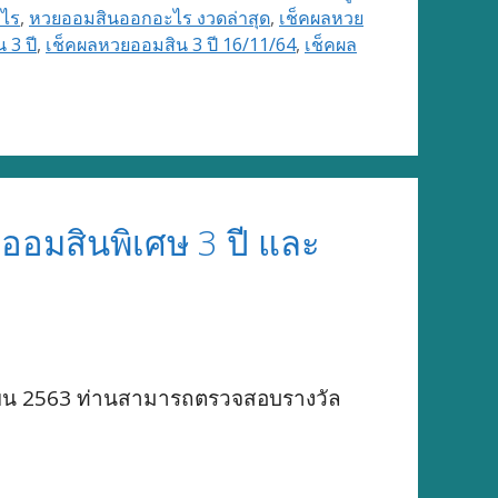
ไร
,
หวยออมสินออกอะไร งวดล่าสุด
,
เช็คผลหวย
 3 ปี
,
เช็คผลหวยออมสิน 3 ปี 16/11/64
,
เช็คผล
อมสินพิเศษ 3 ปี และ
ิกายน 2563 ท่านสามารถตรวจสอบรางวัล