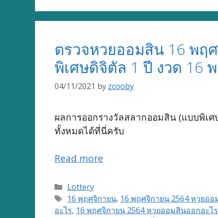
ตรวจหวยออมสิน 16 พฤศจ
พิเศษดิจิตัล 1 ปี งวด 16 พ
04/11/2021
by
zcooby
ผลการออกรางวัลสลากออมสิน (แบบพิเศษ 3
ทั้งหมดได้ที่นี่ครับ
Read more
Categories
Lottery
Tags
16 พฤศจิกายน
,
16 พฤศจิกายน 2564 หวยออม
อะไร
,
16 พฤศจิกายน 2564 หวยออมสินออกอะไร