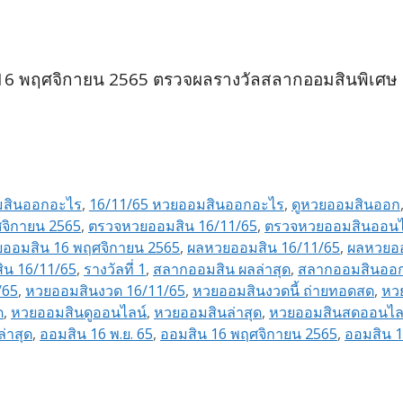
6 พฤศจิกายน 2565 ตรวจผลรางวัลสลากออมสินพิเศษ 2 ป
มสินออกอะไร
,
16/11/65 หวยออมสินออกอะไร
,
ดูหวยออมสินออก
จิกายน 2565
,
ตรวจหวยออมสิน 16/11/65
,
ตรวจหวยออมสินออนไ
ออมสิน 16 พฤศจิกายน 2565
,
ผลหวยออมสิน 16/11/65
,
ผลหวยออ
ิน 16/11/65
,
รางวัลที่ 1
,
สลากออมสิน ผลล่าสุด
,
สลากออมสินออก
/65
,
หวยออมสินงวด 16/11/65
,
หวยออมสินงวดนี้ ถ่ายทอดสด
,
หวย
ด
,
หวยออมสินดูออนไลน์
,
หวยออมสินล่าสุด
,
หวยออมสินสดออนไล
่าสุด
,
ออมสิน 16 พ.ย. 65
,
ออมสิน 16 พฤศจิกายน 2565
,
ออมสิน 