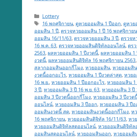
Categories
Lottery
Tags
16 พฤศจิกายน
,
ดูหวยออมสิน 1 ปีออก
,
ดูหวย
ออมสิน 1 ปี
,
ตรวจหวยออมสิน 1 ปี 16 พฤศจิกาย
ออมสิน 16/11/63
,
ตรวจหวยออมสิน 3 ปี
,
ตรวจหว
16 พ.ค. 63
,
ตรวจหวยออมสินดิจิทัลออนไลน์
,
ตรว
2563
,
ผลหวยออมสิน 1 ปีงวดนี้
,
ผลหวยออมสิน 1 ป
งวดนี้
,
ผลหวยออมสินดิจิทัล 16 พฤศจิกายน 2563
สลากออมสินออกกี่โมง
,
หวยออมสิน
,
หวยออมสิน 
งวดนี้ออกอะไร
,
หวยออมสิน 1 ปีงวดล่าสุด
,
หวยออ
16 พ.ย.
,
หวยออมสิน 1 ปีออกอะไร
,
หวยออมสิน 1 
3 ปี
,
หวยออมสิน 3 ปี 16 พ.ย. 63
,
หวยออมสิน 3 ปี
ออมสิน 3 ปีงวดนี้ออกกี่โมง
,
หวยออมสิน 3 ปีงวดน
ออนไลน์
,
หวยออมสิน 3 ปีออก
,
หวยออมสิน 3 ปีออ
ออมสินงวดนี้ สด
,
หวยออมสินงวดนี้ออกกี่โมง
,
หว
16 พฤศจิกายน
,
หวยออมสินดิจิทัล 16/11/63
,
หวย
หวยออมสินดิจิทัลสดออนไลน์
,
หวยออมสินดิจิทั
ออมสินสดออนไลน์
,
หวยออมสินออก
,
หวยออมสิน