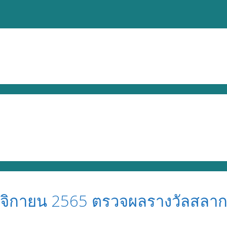
ิกายน 2565 ตรวจผลรางวัลสลากออ