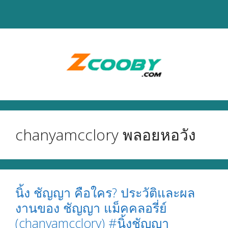
Skip
to
content
chanyamcclory พลอยหอวัง
นิ้ง ชัญญา คือใคร? ประวัติและผล
งานของ ชัญญา แม็คคลอรี่ย์
(chanyamcclory) #นิ้งชัญญา