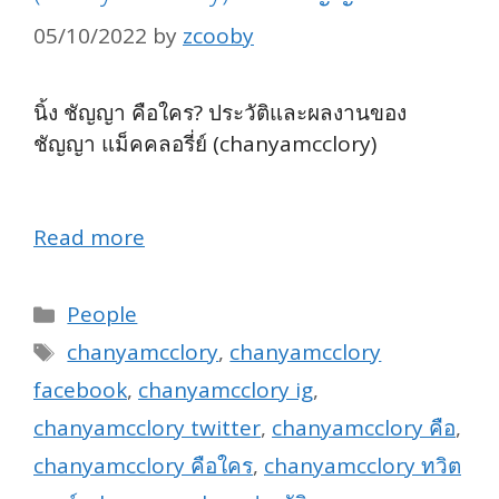
05/10/2022
by
zcooby
นิ้ง ชัญญา คือใคร? ประวัติและผลงานของ
ชัญญา แม็คคลอรี่ย์ (chanyamcclory)
#พลอย
หอวัง
Read more
Categories
People
Tags
chanyamcclory
,
chanyamcclory
facebook
,
chanyamcclory ig
,
chanyamcclory twitter
,
chanyamcclory คือ
,
chanyamcclory คือใคร
,
chanyamcclory ทวิต