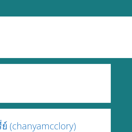
ย์ (chanyamcclory)