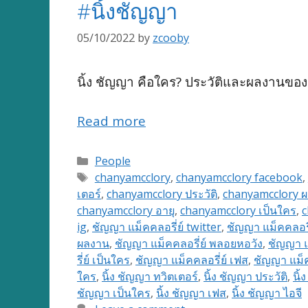
#นิ้งชัญญา
05/10/2022
by
zcooby
นิ้ง ชัญญา คือใคร? ประวัติและผลงานของ
Read more
Categories
People
Tags
chanyamcclory
,
chanyamcclory facebook
,
เตอร์
,
chanyamcclory ประวัติ
,
chanyamcclory 
chanyamcclory อายุ
,
chanyamcclory เป็นใคร
,
c
ig
,
ชัญญา แม็คคลอรี่ย์ twitter
,
ชัญญา แม็คคลอรี่
ผลงาน
,
ชัญญา แม็คคลอรี่ย์ พลอยหอวัง
,
ชัญญา แม
รี่ย์ เป็นใคร
,
ชัญญา แม็คคลอรี่ย์ เฟส
,
ชัญญา แม็คค
ใคร
,
นิ้ง ชัญญา ทวิตเตอร์
,
นิ้ง ชัญญา ประวัติ
,
นิ
ชัญญา เป็นใคร
,
นิ้ง ชัญญา เฟส
,
นิ้ง ชัญญา ไอจี