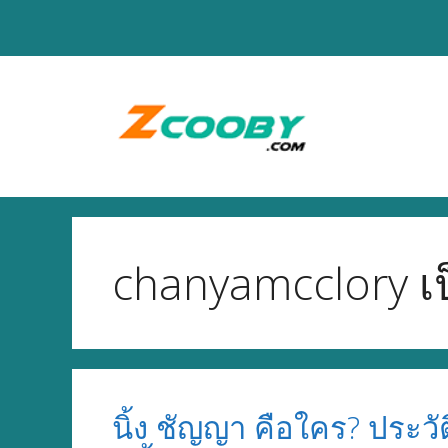
Skip
to
content
chanyamcclory เ
นิ้ง ชัญญา คือใคร? ประว