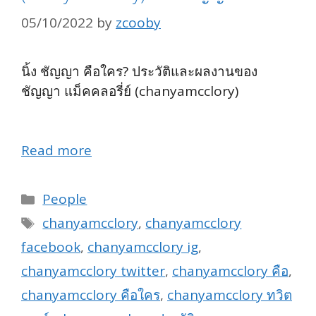
05/10/2022
by
zcooby
นิ้ง ชัญญา คือใคร? ประวัติและผลงานของ
ชัญญา แม็คคลอรี่ย์ (chanyamcclory)
#พลอย
หอวัง
Read more
Categories
People
Tags
chanyamcclory
,
chanyamcclory
facebook
,
chanyamcclory ig
,
chanyamcclory twitter
,
chanyamcclory คือ
,
chanyamcclory คือใคร
,
chanyamcclory ทวิต