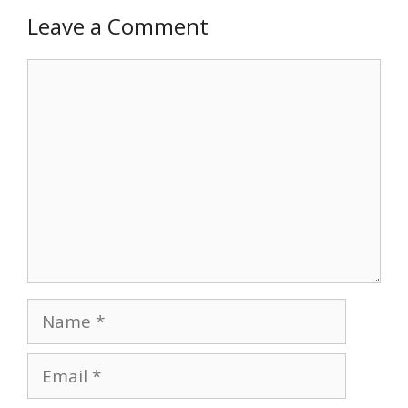
Leave a Comment
Comment
Name
Email