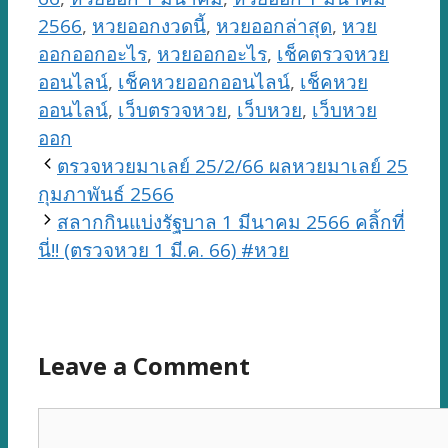
2566
,
หวยออกงวดนี้
,
หวยออกล่าสุด
,
หวย
ออกออกอะไร
,
หวยออกอะไร
,
เช็คตรวจหวย
ออนไลน์
,
เช็คหวยออกออนไลน์
,
เช็คหวย
ออนไลน์
,
เว็บตรวจหวย
,
เว็บหวย
,
เว็บหวย
ออก
ตรวจหวยมาเลย์ 25/2/66 ผลหวยมาเลย์ 25
กุมภาพันธ์ 2566
สลากกินแบ่งรัฐบาล 1 มีนาคม 2566 คลิ้กที่
นี่!! (ตรวจหวย 1 มี.ค. 66) #หวย
Leave a Comment
Comment