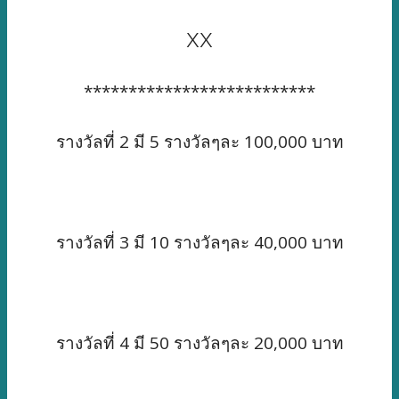
xx
**************************
รางวัลที่ 2 มี 5 รางวัลๆละ 100,000 บาท
รางวัลที่ 3 มี 10 รางวัลๆละ 40,000 บาท
รางวัลที่ 4 มี 50 รางวัลๆละ 20,000 บาท