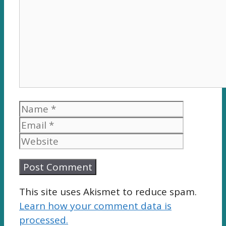
Name
Email
Website
This site uses Akismet to reduce spam.
Learn how your comment data is
processed.