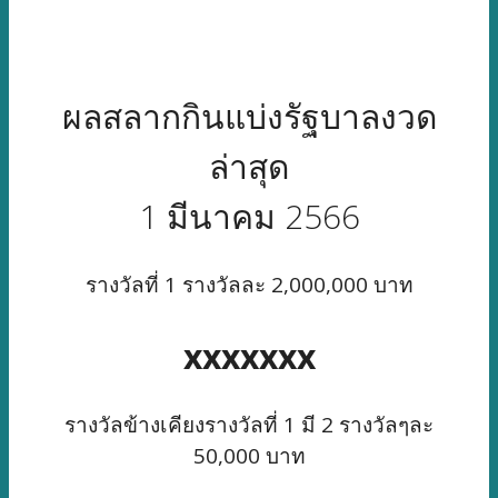
ผลสลากกินแบ่งรัฐบาลงวด
ล่าสุด
1 มีนาคม 2566
รางวัลที่ 1 รางวัลละ 2,000,000 บาท
xxxxxxx
รางวัลข้างเคียงรางวัลที่ 1 มี 2 รางวัลๆละ
50,000 บาท