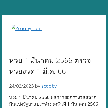
Skip
to
content
หวย 1 มีนาคม 2566 ตรวจ
หวยงวด 1 มี.ค. 66
24/02/2023
by
zcooby
หวย 1 มีนาคม 2566 ผลการออกรางวัลสลาก
กินแบ่งรัฐบาลประจำงวดวันที่ 1 มีนาคม 2566