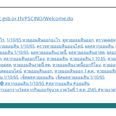
sc.gsb.or.th/PSCINQ/Welcome.do
ไร
,
1/10/65 หวยออมสินออกอะไร
,
ดูหวยออมสินออก
,
ตรวจผลสล
วยออมสิน 1/10/65
,
ตรวจหวยออมสินออนไลน์
,
ผลสลากออมสิน
,
ออมสิน 1/10/65
,
ผลหวยออมสินงวดนี้
,
ผลหวยออมสินล่าสุด
,
ผลออ
ด
,
สลากออมสินออกกี่โมง
,
หวยออมสิน
,
หวยออมสิน 1 10 65
,
หวยอ
ยทอดสด
,
หวยออมสินงวดนี้ สด
,
หวยออมสินงวดนี้ออกกี่โมง
,
หวยออม
นสดออนไลน์
,
หวยออมสินออก
,
หวยออมสินออก 1 ต.ค.
,
หวยออมสิ
น 1/10/65
,
เช็คผลหวยออมสิน
,
เช็คผลหวยออมสิน 1/10/65
 🔴 สลากออมสิน 1/10/65 #สลากออมสิน #ออมสิน
ออกรางวัลสลากกินแบ่งรัฐบาล งวดวันที่ 1 ต.ค. 2565 #หวยงวดน