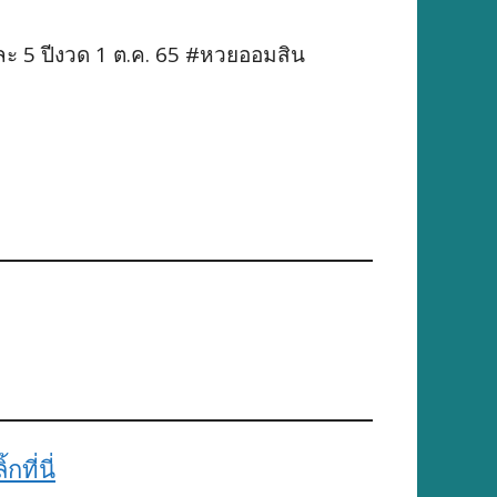
ะ 5 ปีงวด 1 ต.ค. 65 #หวยออมสิน
ี่นี่