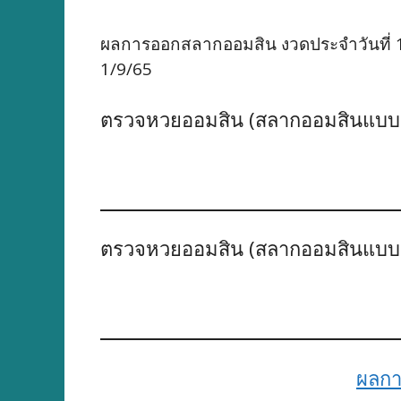
ผลการออกสลากออมสิน งวดประจำวันที่ 1
1/9/65
ตรวจหวยออมสิน (สลากออมสินแบบ 2
ตรวจหวยออมสิน (สลากออมสินแบบ 5
ผลกา