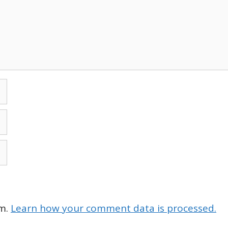
am.
Learn how your comment data is processed.