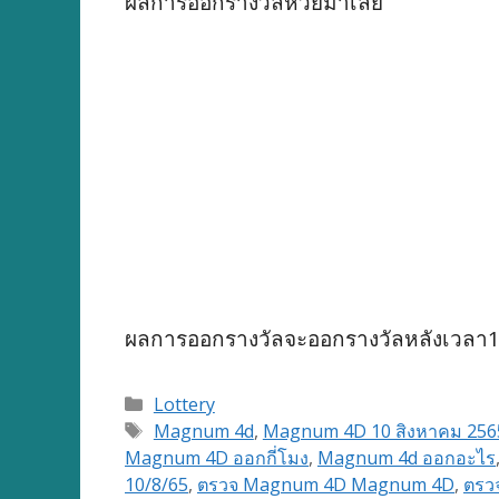
ผลการออกรางวัลหวยมาเลย์
ผลการออกรางวัลจะออกรางวัลหลังเวลา19.
Categories
Lottery
Tags
Magnum 4d
,
Magnum 4D 10 สิงหาคม 256
Magnum 4D ออกกี่โมง
,
Magnum 4d ออกอะไร
10/8/65
,
ตรวจ Magnum 4D Magnum 4D
,
ตรว