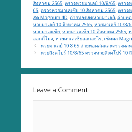
สิงหาคม 2565
,
ตรวจหวยมาเลย์ 10/8/65
,
ตรวจห
65
,
ตรวจหวยมาเลเซีย 10 สิงหาคม 2565
,
ตรวจห
สด Magnum 4D
,
ถ่ายทอดสดหวยมาเลย์
,
ถ่ายท
หวยมาเลย์ 10 สิงหาคม 2565
,
หวยมาเลย์ 10/8/6
หวยมาเลเซีย
,
หวยมาเลเซีย 10 สิงหาคม 2565
,
ห
ออกกี่โมง
,
หวยมาเลเซียออกอะไร
,
เช็คผล Magn
หวยมาเลย์ 10 8 65 ถ่ายทอดสดและตรวจผลห
หวยสิงคโปร์ 10/8/65 ตรวจหวยสิงคโปร์ 10 
Leave a Comment
Comment