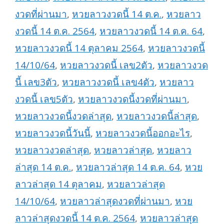
งวดที่ผ่านมา
,
หวยลาวงวดนี้ 14 ต.ค.
,
หวยลาว
งวดนี้ 14 ต.ค. 2564
,
หวยลาวงวดนี้ 14 ต.ค. 64
,
หวยลาวงวดนี้ 14 ตุลาคม 2564
,
หวยลาวงวดนี้
14/10/64
,
หวยลาวงวดนี้ เลข2ตัว
,
หวยลาวงวด
นี้ เลข3ตัว
,
หวยลาวงวดนี้ เลข4ตัว
,
หวยลาว
งวดนี้ เลข5ตัว
,
หวยลาวงวดนี้งวดที่ผ่านมา
,
หวยลาวงวดนี้งวดล่าสุด
,
หวยลาวงวดนี้ล่าสุด
,
หวยลาวงวดนี้วันนี้
,
หวยลาวงวดนี้ออกอะไร
,
หวยลาวงวดล่าสุด
,
หวยลาวล่าสุด
,
หวยลาว
ล่าสุด 14 ต.ค.
,
หวยลาวล่าสุด 14 ต.ค. 64
,
หวย
ลาวล่าสุด 14 ตุลาคม
,
หวยลาวล่าสุด
14/10/64
,
หวยลาวล่าสุดงวดที่ผ่านมา
,
หวย
ลาวล่าสุดงวดนี้ 14 ต.ค. 2564
,
หวยลาวล่าสุด