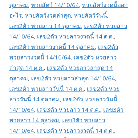
ตุลาคม
,
หวยสัตว์ 14/10/64
,
หวยสัตว์งวดนี้ออก
อะไร
,
หวยสัตว์งวดล่าสุด
,
หวยสัตว์วันนี้
,
เลข2ตัว หวยลาว 14 ตุลาคม
,
เลข2ตัว หวยลาว
14/10/64
,
เลข2ตัว หวยลาวงวดนี้ 14 ต.ค.
,
เลข2ตัว หวยลาวงวดนี้ 14 ตุลาคม
,
เลข2ตัว
หวยลาวงวดนี้ 14/10/64
,
เลข2ตัว หวยลาว
ล่าสุด 14 ต.ค.
,
เลข2ตัว หวยลาวล่าสุด 14
ตุลาคม
,
เลข2ตัว หวยลาวล่าสุด 14/10/64
,
เลข2ตัว หวยลาววันนี้ 14 ต.ค.
,
เลข2ตัว หวย
ลาววันนี้ 14 ตุลาคม
,
เลข2ตัว หวยลาววันนี้
14/10/64
,
เลข3ตัว หวยลาว 14 ต.ค.
,
เลข3ตัว
หวยลาว 14 ตุลาคม
,
เลข3ตัว หวยลาว
14/10/64
,
เลข3ตัว หวยลาวงวดนี้ 14 ต.ค.
,