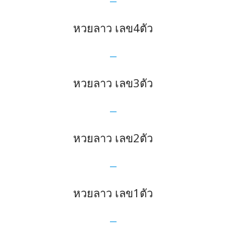
–
หวยลาว เลข4ตัว
–
หวยลาว เลข3ตัว
–
หวยลาว เลข2ตัว
–
หวยลาว เลข1ตัว
–