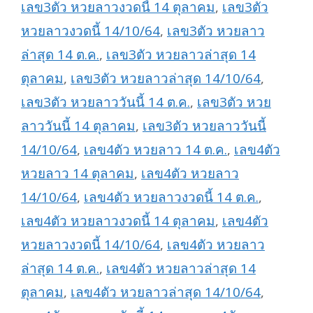
เลข3ตัว หวยลาวงวดนี้ 14 ตุลาคม
,
เลข3ตัว
หวยลาวงวดนี้ 14/10/64
,
เลข3ตัว หวยลาว
ล่าสุด 14 ต.ค.
,
เลข3ตัว หวยลาวล่าสุด 14
ตุลาคม
,
เลข3ตัว หวยลาวล่าสุด 14/10/64
,
เลข3ตัว หวยลาววันนี้ 14 ต.ค.
,
เลข3ตัว หวย
ลาววันนี้ 14 ตุลาคม
,
เลข3ตัว หวยลาววันนี้
14/10/64
,
เลข4ตัว หวยลาว 14 ต.ค.
,
เลข4ตัว
หวยลาว 14 ตุลาคม
,
เลข4ตัว หวยลาว
14/10/64
,
เลข4ตัว หวยลาวงวดนี้ 14 ต.ค.
,
เลข4ตัว หวยลาวงวดนี้ 14 ตุลาคม
,
เลข4ตัว
หวยลาวงวดนี้ 14/10/64
,
เลข4ตัว หวยลาว
ล่าสุด 14 ต.ค.
,
เลข4ตัว หวยลาวล่าสุด 14
ตุลาคม
,
เลข4ตัว หวยลาวล่าสุด 14/10/64
,