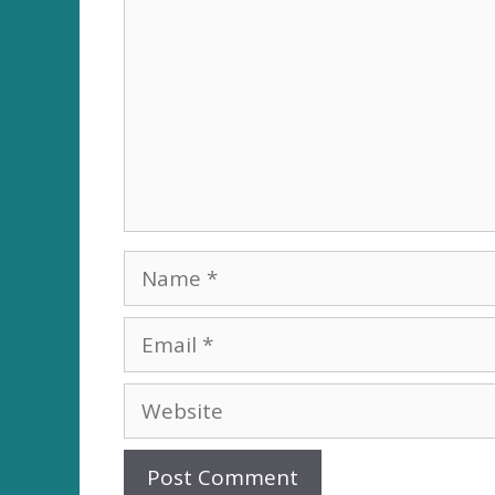
Name
Email
Website