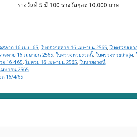
รางวัลที่ 5 มี 100 รางวัลๆละ 10,000 บาท
สลาก 16 เม.ย. 65
,
ใบตรวจสลาก 16 เมษายน 2565
,
ใบตรวจสลาก
รวจหวย 16 เมษายน 2565
,
ใบตรวจหวยงวดนี้
,
ใบตรวจหวยล่าสุด
,
วย 16 4 65
,
ใบหวย 16 เมษายน 2565
,
ใบหวยงวดนี้
6 เมษายน 2565
วด 16/4/65