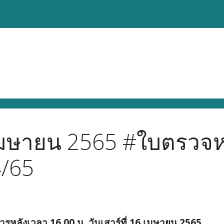
เมษายน 2565 #ใบตรวจ
/65
หลังเวลา 16.00 น. วันเสาร์ที่ 16 เมษายน
2565