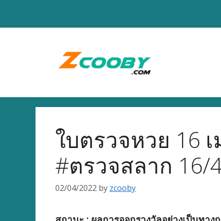
Skip
to
content
ใบตรวจหวย 16 
#ตรวจสลาก 16/4
02/04/2022
by
zcooby
สถานะ : ผลการออกรางวัลอย่างเป็นทางการ