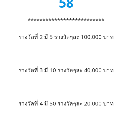
58
**************************
รางวัลที่ 2 มี 5 รางวัลๆละ 100,000 บาท
รางวัลที่ 3 มี 10 รางวัลๆละ 40,000 บาท
รางวัลที่ 4 มี 50 รางวัลๆละ 20,000 บาท