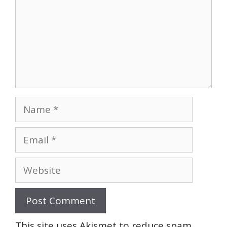
Name
Email
Website
This site uses Akismet to reduce spam.