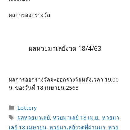
ผลการออกรางวัล
ผลหวยมาเลย์งวด 18/4/63
ผลการออกรางวัลจะออกรางวัลหลังเวลา 19.00
น. ของวันที่ 18 เมษายน 2563
Categories
Lottery
Tags
ผลหวยมาเลย์
,
หวยมาเลย์ 18 เม.ย.
,
หวยมา
เลย์ 18 เมษายน
,
หวยมาเลย์งวดที่ผ่านมา
,
หวย